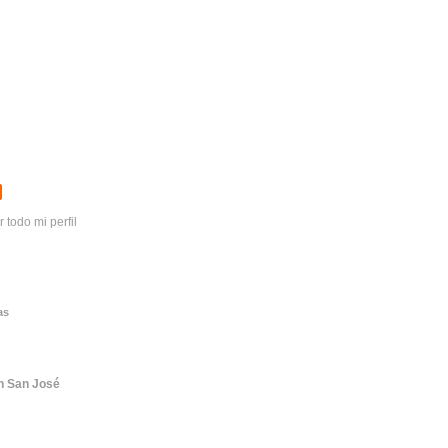
r todo mi perfil
as
 San José