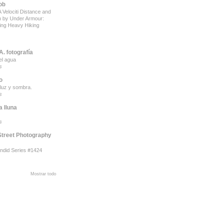
ob
 Velociti Distance and
on by Under Armour:
ing Heavy Hiking
. fotografía
el agua
s
o
luz y sombra.
s
a lluna
s
Street Photography
ndid Series #1424
Mostrar todo