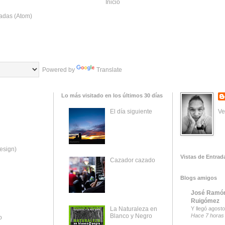
Inicio
adas (Atom)
Powered by
Translate
Lo más visitado en los últimos 30 días
Ve
El día siguiente
esign)
Vistas de Entrad
Cazador cazado
Blogs amigos
José Ramón
Ruigómez
La Naturaleza en
Y llegó agosto
Blanco y Negro
Hace 7 horas
o