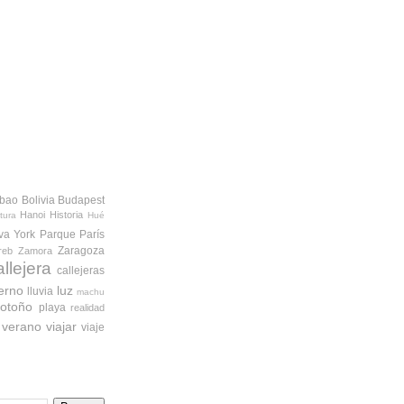
lbao
Bolivia
Budapest
Hanoi
Historia
tura
Hué
va York
Parque
París
Zaragoza
reb
Zamora
allejera
callejeras
ierno
luz
lluvia
machu
otoño
playa
realidad
verano
viajar
viaje