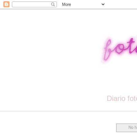
Diario fo
No h