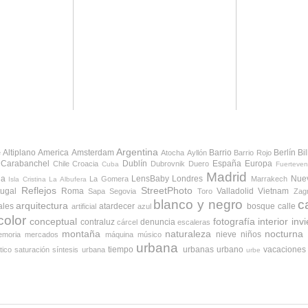
Argentina
Altiplano
America
Amsterdam
Barrio
Berlín
Bi
e
Atocha
Ayllón
Barrio Rojo
Carabanchel
Dublín
España
Europa
Chile
Croacia
Dubrovnik
Duero
Cuba
Fuerteven
Madrid
da
LensBaby
Londres
Nue
La Gomera
Marrakech
Isla Cristina
La Albufera
Reflejos
StreetPhoto
tugal
Roma
Valladolid
Vietnam
Sapa
Segovia
Toro
Zag
blanco y negro
c
arquitectura
ales
atardecer
bosque
calle
artificial
azul
color
conceptual
fotografía
interior
inv
contraluz
denuncia
cárcel
escaleras
montaña
naturaleza
nocturna
nieve
niños
moria
mercados
máquina
músico
urbana
tiempo
urbanas
urbano
vacaciones
tico
saturación
síntesis urbana
urbe