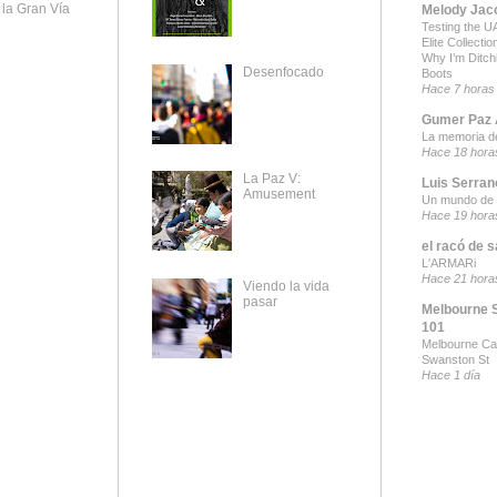
la Gran Vía
Melody Jac
Testing the UA
Elite Collecti
Why I’m Ditch
Desenfocado
Boots
Hace 7 horas
Gumer Paz A
La memoria d
Hace 18 hora
La Paz V:
Luis Serran
Amusement
Un mundo de 
Hace 19 hora
el racó de s
L'ARMARi
Hace 21 hora
Viendo la vida
pasar
Melbourne 
101
Melbourne Ca
Swanston St
Hace 1 día