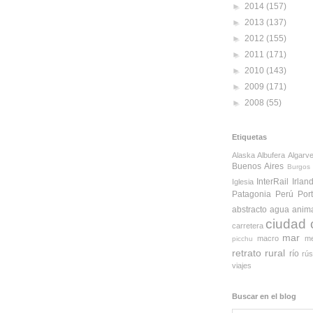
►
2014
(157)
►
2013
(137)
►
2012
(155)
►
2011
(171)
►
2010
(143)
►
2009
(171)
►
2008
(55)
Etiquetas
Alaska
Albufera
Algarv
Buenos Aires
Burgos
InterRail
Irlan
Iglesia
Patagonia
Perú
Por
abstracto
agua
anim
ciudad
carretera
mar
macro
me
picchu
retrato
rural
río
rús
viajes
Buscar en el blog