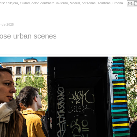
els:
callejera
,
ciudad
,
color
,
contraste
,
invierno
,
Madrid
,
personas
,
sombras
,
urbana
o de 2025
hose urban scenes