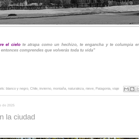
re el cielo
te atrapa como un hechizo, te engancha y te columpia e
 entonces comprendes que volverás toda tu vida”
els:
blanco y negro
,
Chile
,
invierno
,
montaña
,
naturaleza
,
nieve
,
Patagonia
,
viaje
o de 2025
n la ciudad