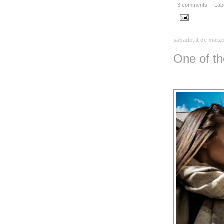
3 comments
Lab
sábado, 1 de marz
One of t