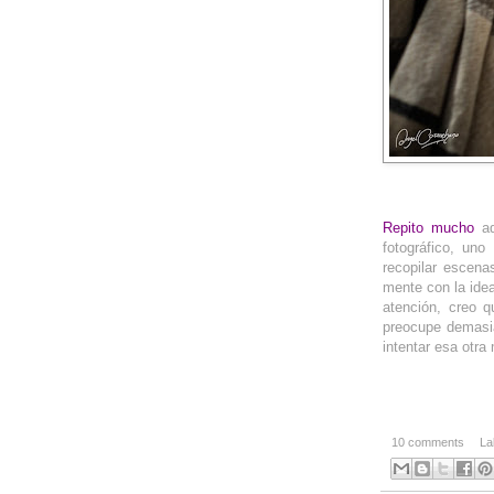
__
Repito mucho
aq
fotográfico, uno
recopilar escena
mente con la ide
atención, creo 
preocupe demasi
intentar esa otra 
10 comments
La