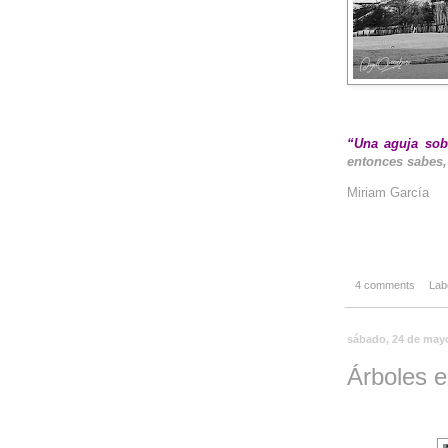
__
“Una aguja sob
entonces sabes,
Miriam García
4 comments
Lab
sábado, 24 de may
Árboles e