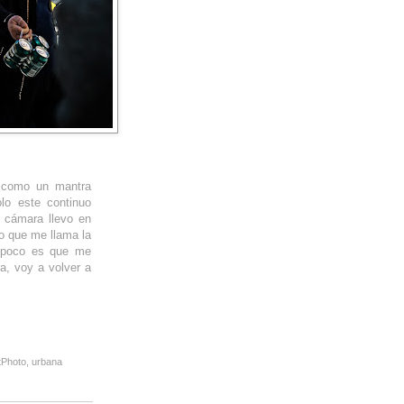
 como un mantra
olo este continuo
a cámara llevo en
o que me llama la
ampoco es que me
, voy a volver a
tPhoto
,
urbana