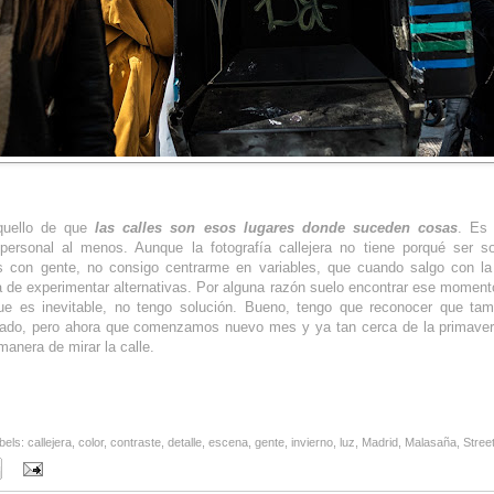
uello de que
las calles son esos lugares donde suceden cosas
. Es
 personal al menos. Aunque la fotografía callejera no tiene porqué ser s
s con gente, no consigo centrarme en variables, que cuando salgo con l
a de experimentar alternativas. Por alguna razón suelo encontrar ese moment
que es inevitable, no tengo solución. Bueno, tengo que reconocer que t
ado, pero ahora que comenzamos nuevo mes y ya tan cerca de la primavera
manera de mirar la calle.
bels:
callejera
,
color
,
contraste
,
detalle
,
escena
,
gente
,
invierno
,
luz
,
Madrid
,
Malasaña
,
Stree