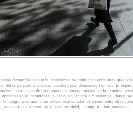
algunas fotografías algo más interesantes se confunden entre otras que lo s
tán listas para ser publicadas pueden pasar demasiado tiempo​ a la esper
uelvo sobre alguna de ellas parece desfasada, quizás por la temática, por l
 aparecen en la instantánea, o por cualquier otra circunstancia. Nunca me
í, la fotografía es una forma de expresar estados de ánimo, entre otras cos
de, cuando todavía hace frío y el sol es débil, siempre me han cautivado, 