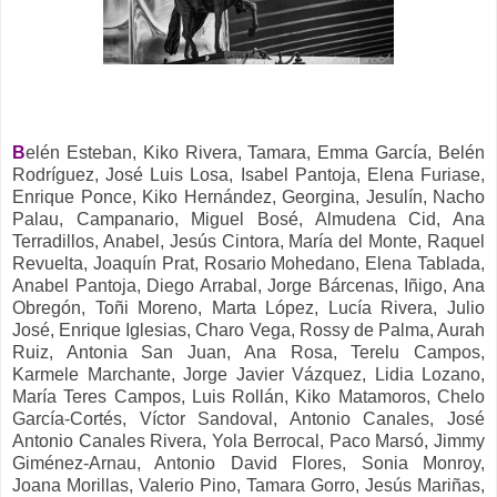
B
elén Esteban, Kiko Rivera, Tamara, Emma García, Belén
Rodríguez, José Luis Losa, Isabel Pantoja, Elena Furiase,
Enrique Ponce, Kiko Hernández, Georgina, Jesulín, Nacho
Palau, Campanario, Miguel Bosé, Almudena Cid, Ana
Terradillos, Anabel, Jesús Cintora, María del Monte, Raquel
Revuelta, Joaquín Prat, Rosario Mohedano, Elena Tablada,
Anabel Pantoja, Diego Arrabal, Jorge Bárcenas, Iñigo, Ana
Obregón, Toñi Moreno, Marta López, Lucía Rivera, Julio
José, Enrique Iglesias, Charo Vega, Rossy de Palma, Aurah
Ruiz, Antonia San Juan, Ana Rosa, Terelu Campos,
Karmele Marchante, Jorge Javier Vázquez, Lidia Lozano,
María Teres Campos, Luis Rollán, Kiko Matamoros, Chelo
García-Cortés, Víctor Sandoval, Antonio Canales, José
Antonio Canales Rivera, Yola Berrocal, Paco Marsó, Jimmy
Giménez-Arnau, Antonio David Flores, Sonia Monroy,
Joana Morillas, Valerio Pino, Tamara Gorro, Jesús Mariñas,