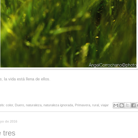
e, la vida está llena de ellos.
els:
color
,
Duero
,
naturaleza
,
naturaleza ignorada
,
Primavera
,
rural
,
viajar
yo de 2016
 tres