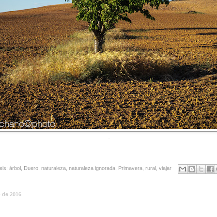
-
els:
árbol
,
Duero
,
naturaleza
,
naturaleza ignorada
,
Primavera
,
rural
,
viajar
 de 2016