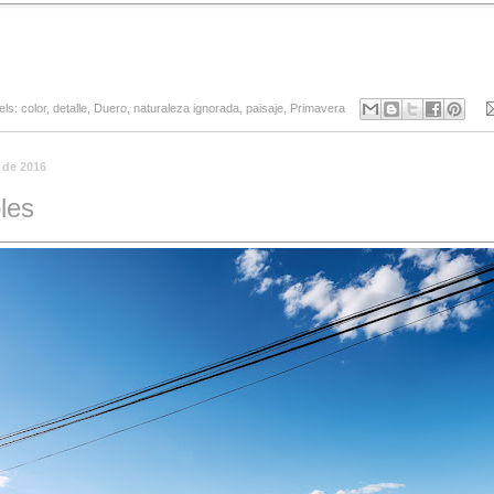
els:
color
,
detalle
,
Duero
,
naturaleza ignorada
,
paisaje
,
Primavera
 de 2016
les