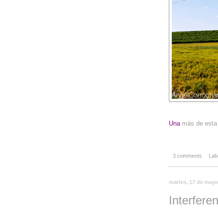
-
Una
más de esta s
3 comments
Lab
martes, 17 de mayo
Interfere