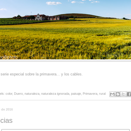
erie especial sobre la primavera... y los cables.
els:
color
,
Duero
,
naturaleza
,
naturaleza ignorada
,
paisaje
,
Primavera
,
rural
 de 2016
ncias