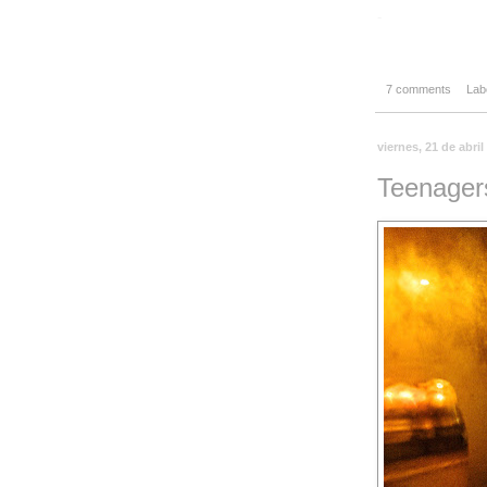
-
7 comments
Lab
viernes, 21 de abril
Teenager