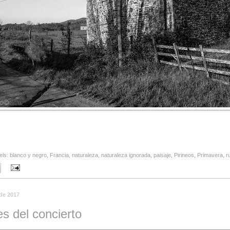
els:
blanco y negro
,
Francia
,
naturaleza
,
naturaleza ignorada
,
paisaje
,
Pirineos
,
Primavera
,
r
 de 2017
s del concierto