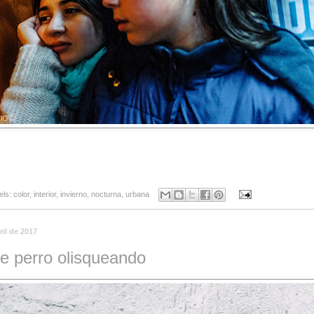
els:
color
,
interior
,
invierno
,
nocturna
,
urbana
ril de 2017
e perro olisqueando