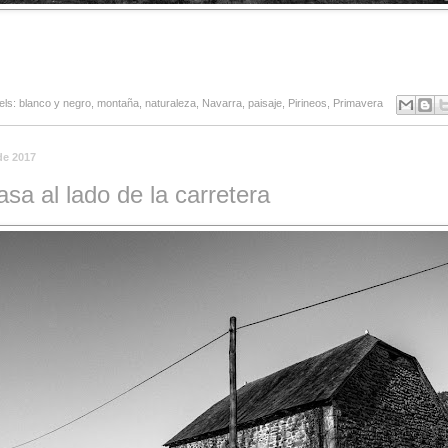
els:
blanco y negro
,
montaña
,
naturaleza
,
Navarra
,
paisaje
,
Pirineos
,
Primavera
 de 2017
asa al lado de la carretera