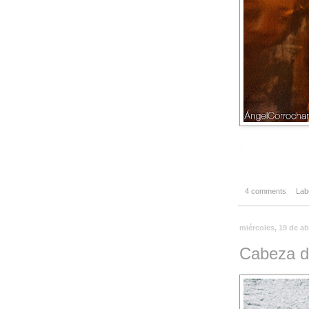
-
4 comments
Lab
miércoles, 19 de ab
Cabeza d