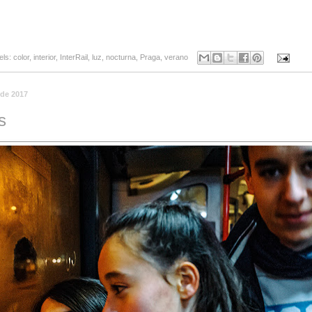
els:
color
,
interior
,
InterRail
,
luz
,
nocturna
,
Praga
,
verano
 de 2017
s