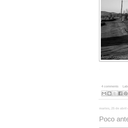
-
4 comments
Lab
martes, 25 de abril
Poco ante