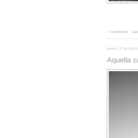
-
5 comments
Lab
jueves, 27 de abril
Aquella c