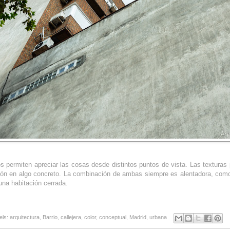
s permiten apreciar las cosas desde distintos puntos de vista. Las texturas
ción en algo concreto. La combinación de ambas siempre es alentadora, como
una habitación cerrada.
els:
arquitectura
,
Barrio
,
callejera
,
color
,
conceptual
,
Madrid
,
urbana