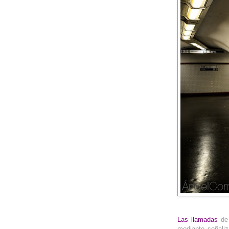
-
Las llamadas
de
mediante señaliz