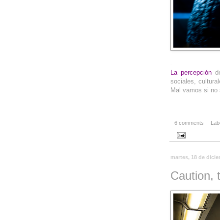
-
La percepción
de
sociales, cultura
Mal vamos si no 
6 comments
Lab
martes, 18 de dici
Caution, 