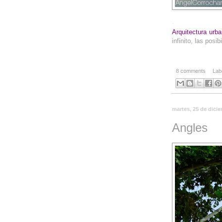
-
Arquitectura urb
infinito, las pos
8 comments
Lab
martes, 25 de dici
Angles