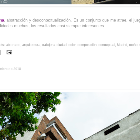
ana
, abstracción y descontextualización. Es un conjunto que me atrae, el jue
ibilidades muchas, los resultados casi siempre interesantes.
els:
abstracto
,
arquitectura
,
callejera
,
ciudad
,
color
,
composición
,
conceptual
,
Madrid
,
otoño
,
embre de 2018