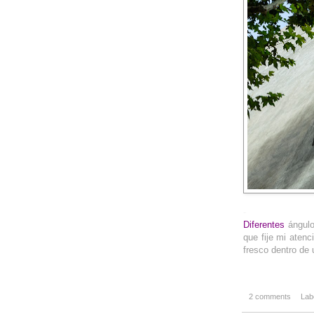
-
Diferentes
ángulo
que fije mi aten
fresco dentro de 
2 comments
Lab