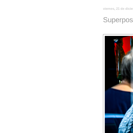
viernes, 21 de dici
Superpos