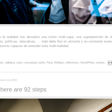
 la realidad nos devuelve una visión multi-capa, una superposición de d
les, políticas, educativas, … todo debe fluir en armonía y en constante evolu
somos capaces de entender esta multi-realidad.
els:
callejera
,
color
,
conceptual
,
otoño
,
Paris
,
Reflejos
,
reflexiones
,
StreetPhoto
,
urbana
embre de 2018
there are 92 steps