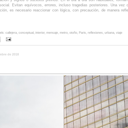
ocial. Evitan equívocos, errores, incluso tragedias posteriores. Una vez
ación, es necesario reaccionar con lógica, con precaución, de manera refle
els:
callejera
,
conceptual
,
interior
,
mensaje
,
metro
,
otoño
,
Paris
,
reflexiones
,
urbana
,
viaje
embre de 2018