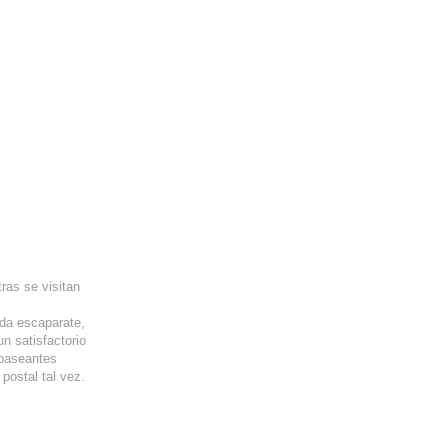
tras se visitan
ada escaparate,
n satisfactorio
 paseantes
postal tal vez.