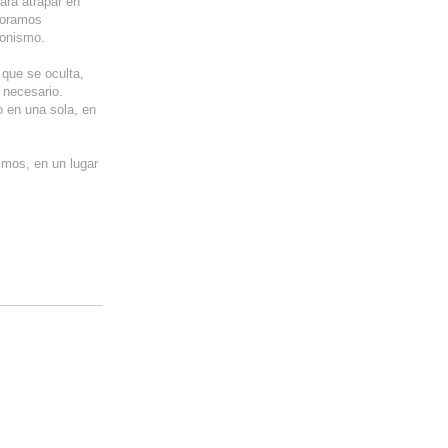
ara atrapar en
loramos
gonismo.
que se oculta,
 necesario.
 en una sola, en
imos, en un lugar