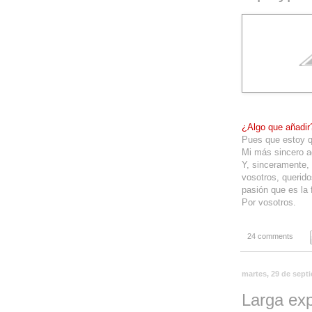
¿Algo que añadir
Pues que estoy q
Mi más sincero ag
Y, sinceramente, 
vosotros, querid
pasión que es la 
Por vosotros.
24 comments
martes, 29 de sept
Larga exp