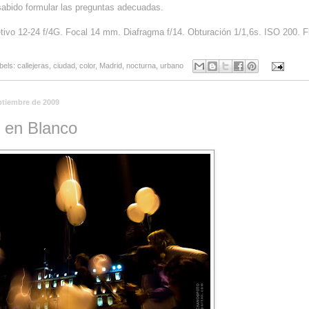
sabido formular las preguntas adecuadas.
tivo 12-24 f/4G. Focal 14 mm. Diafragma f/14. Obturación 1/1,6s. ISO 200. F
bels:
callejeras
,
ciudad
,
color
,
Madrid
,
nocturna
,
urbano
ptiembre de 2009
 en Blanco