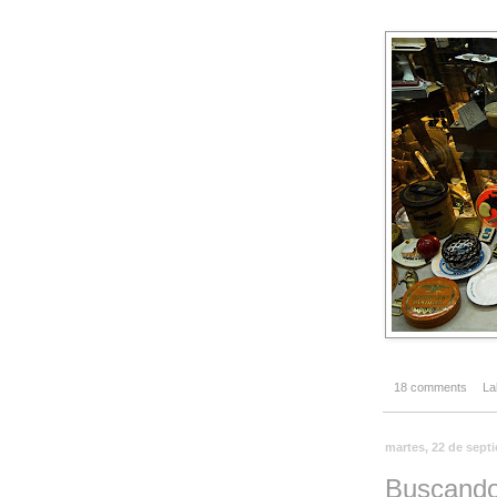
18 comments
La
martes, 22 de sept
Buscando