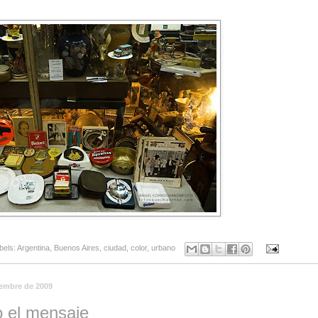
bels:
Argentina
,
Buenos Aires
,
ciudad
,
color
,
urbano
iembre de 2009
 el mensaje