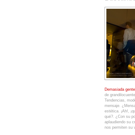
Demasiada gente
de grandilocuente
Tendencias, moder
mensaje. ¿Mensaj
estética. ¡Ah!, ¡
qué?. ¿Con su po
aplaudiendo su cr
nos permiten su 