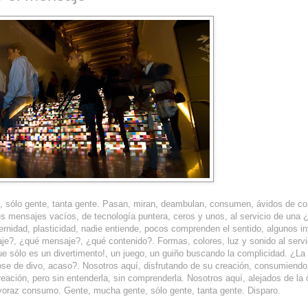
, sólo gente, tanta gente. Pasan, miran, deambulan, consumen, ávidos de c
s mensajes vacíos, de tecnología puntera, ceros y unos, al servicio de una 
nidad, plasticidad, nadie entiende, pocos comprenden el sentido, algunos int
e?, ¿qué mensaje?, ¿qué contenido?. Formas, colores, luz y sonido al servic
que sólo es un divertimento!, un juego, un guiño buscando la complicidad. ¿L
se de divo, acaso?. Nosotros aquí, disfrutando de su creación, consumiendo
eación, pero sin entenderla, sin comprenderla. Nosotros aquí, alejados de la 
voraz consumo. Gente, mucha gente, sólo gente, tanta gente. Disparo.