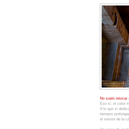
No suelo retocar
d
Eso sí, el color 
A lo que sí dedic
tiempos prolonga
el sensor de la c