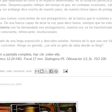
 que deambula en torno a un espacio determinado, es la situación perfecta p
elas. Despreocupados reflejos del tiempo al que, en contadas ocasiones, va
 y sin embargo dice mucho de nuestro paso, de nuestro breve lapso de prota
caso somos conscientes de ese protagonismo, de la fuerza que lo sustenta o 
era. De una fuerza capaz de alzar la voz para decir basta, siempre que ha sido
istoria
nos ha demandado ese protagonismo, nuestra voz se ha transformado
 consciente, refrescante, revolucionario.
ado de una larga exposición y descubro estelas, historia de lo que una vez fu
concretos. Ahogo un gemido, ¿se oirá un grito de rabia desde un blog?.
n a pantalla completa, haz clic sobre ella.
tivo 12-24 f/4G. Focal 17 mm. Diafragma f/5. Obturación 1/1,3s. ISO 100.
bels:
color
,
nocturna
,
rural
ptiembre de 2009