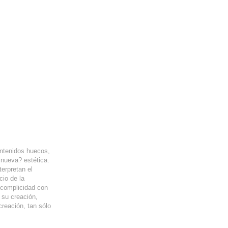
ontenidos huecos,
¿nueva? estética.
erpretan el
io de la
a complicidad con
 su creación,
creación, tan sólo