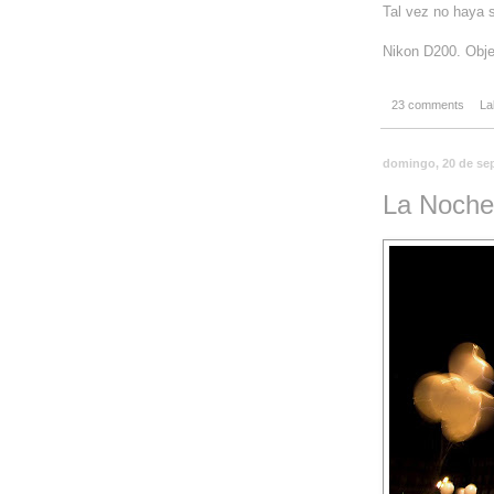
Tal vez no haya 
Nikon D200. Obje
23 comments
La
domingo, 20 de se
La Noche