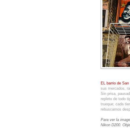
EL barrio de San
sus mercados, ras
Sin prisa, pausa
repleto de todo t
trueque; cada tie
rebuscamos despre
Para ver la image
Nikon D200. Obje