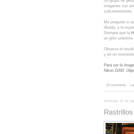
Un grupo de gente
imágenes sus est
suficientemente,
Me pregunto si a
diluida, a la esp
Siempre que la
H
un grito unánime,
Observo el result
y en un momento 
Para ver la image
Nikon D200. Obje
24 comments
La
domingo, 27 de se
Rastrillos