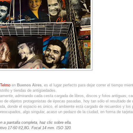
 Telmo
en
Buenos Aires
, es el lugar perfecto para dejar correr el tiempo mien
trillo y tiendas de antigüedades.
damente, admirando cada cesta cargada de libros, discos y fotos antiguas; c
ipo de objetos protagonistas de épocas pasadas, hoy tan sólo el resultado de u
nda, donde el espacio es único, el ambiente está cargado de recuerdos y los
ocupados, algo singular, acaso un pedazo de la ciudad, en forma de tarjeta 
n a pantalla completa, haz clic sobre ella.
tivo 17-50 f/2,8G. Focal 14 mm. ISO 320.