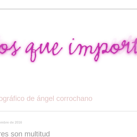
tográfico de ángel corrochano
iembre de 2016
es son multitud