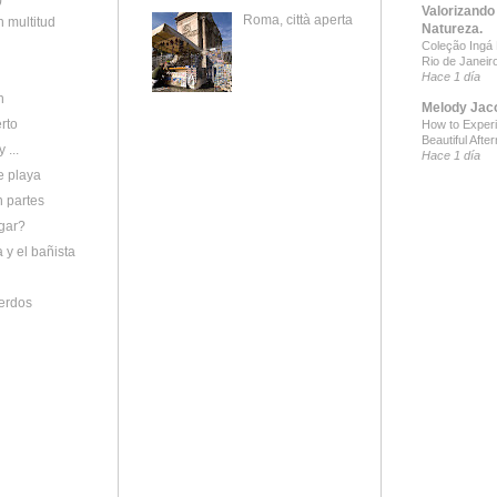
)
Valorizando
Roma, città aperta
 multitud
Natureza.
Coleção Ingá B
Rio de Janeir
Hace 1 día
n
Melody Jac
erto
How to Exper
Beautiful Afte
 ...
Hace 1 día
e playa
 partes
gar?
a y el bañista
erdos