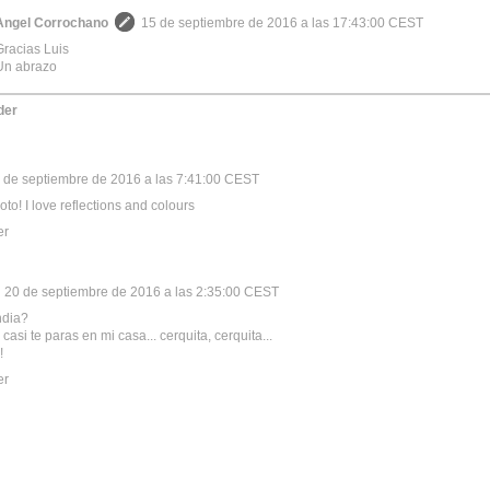
Angel Corrochano
15 de septiembre de 2016 a las 17:43:00 CEST
Gracias Luis
Un abrazo
der
 de septiembre de 2016 a las 7:41:00 CEST
to! I love reflections and colours
er
20 de septiembre de 2016 a las 2:35:00 CEST
ndia?
asi te paras en mi casa... cerquita, cerquita...
!
er