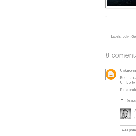
-
Labels:
color
,
Ga
8 comenta
Unknown
Buen encu
Un fuerte
Respond
Respu
Respon