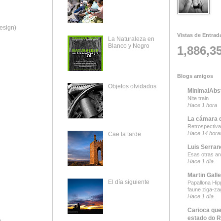
esign)
Vistas de Entrad
La Naturaleza en
Blanco y Negro
1,886,3
Blogs amigos
Objetos olvidados
MinimalAbs
Nite train
Hace 1 hora
La cámara 
Retrospectiva
Hace 14 hora
Cae la tarde
Luis Serran
Esas otras ar
Hace 1 día
Martin Gall
El día siguiente
Papallona Hipp
faune ziga-za
Hace 1 día
Carioca que
estado do R