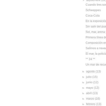
▼
septiembre
(12
Cuando tres son
Schweppes
Coca-Cola
En la exposició
Sin salir del pu
Sol, mar, arena y
Primera línea d
Composición en
Salimos a nave
El mar, la policí
** 24 **
Un mar de recu
►
agosto
(13)
►
julio
(15)
►
junio
(12)
►
mayo
(12)
►
abril
(13)
►
marzo
(16)
►
febrero
(13)