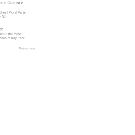
 sua Cultura e
rasil Plural Parte II.
o RJ.
ob
ience the Most
rnoon at Kay Park
Mostrar todo