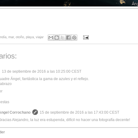
ndía
,
mar
,
otoño
,
playa
,
viajar
rios:
13 de septiembre de 2016 a las 10:25:00 CEST
adre Ángel, fantástica la gama de azules y el reflejo.
 abrazo
er
estas
Angel Corrochano
15 de septiembre de 2016 a las 17:43:00 CEST
Gracias Alejandro, la luz era estupenda, difícil no hacer una fotografía decente!
der