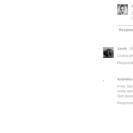
Respon
Jarek
18
Lovely pho
Respond
Anónimo
A ver, Ga
Anda que c
Que guay
Respond