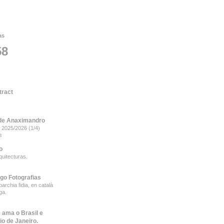
as
58
tract
de Anaximandro
 2025/2026 (1/4)
s
o
quitecturas.
ego Fotografias
archia fidia, en català
ga.
 ama o Brasil e
io de Janeiro.