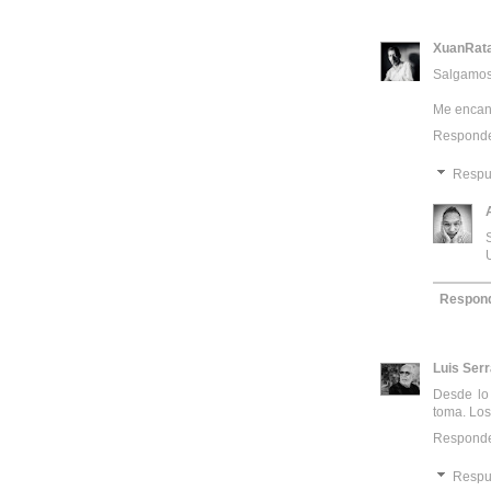
XuanRat
Salgamos,
Me encant
Respond
Respu
Respon
Luis Ser
Desde lo 
toma. Los
Respond
Respu