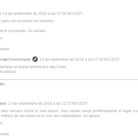
a
13 de septiembre de 2016 a las 17:36:00 CEST
 pero sin encender los motores.
a el procesado. Un abrazo.
er
estas
Angel Corrochano
15 de septiembre de 2016 a las 17:43:00 CEST
Siempre un placer tenerte por aquí Xuan
Un abrazo
der
rano
13 de septiembre de 2016 a las 22:21:00 CEST
más cercano hacía lo más lejano. Has sabido elegir perfectamente el lugar ex
 reflejos de las nubes en el mar son esplendidos. Un abrazo
er
estas