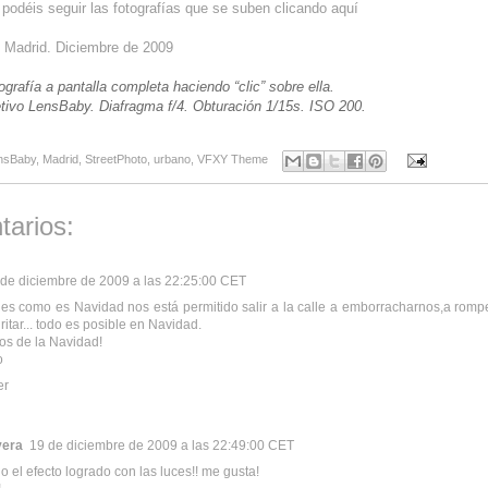
podéis seguir las fotografías que se suben clicando
aquí
: Madrid. Diciembre de 2009
ografía a pantalla completa haciendo “clic” sobre ella.
tivo LensBaby. Diafragma f/4. Obturación 1/15s. ISO 200.
nsBaby
,
Madrid
,
StreetPhoto
,
urbano
,
VFXY Theme
tarios:
 de diciembre de 2009 a las 22:25:00 CET
s como es Navidad nos está permitido salir a la calle a emborracharnos,a romp
ritar... todo es posible en Navidad.
os de la Navidad!
o
er
vera
19 de diciembre de 2009 a las 22:49:00 CET
 el efecto logrado con las luces!! me gusta!