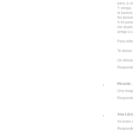
para, a c
Y venga, 
la basura.
No tenem
A mi pers
me duele 
amigo a c
Para refl
Te deseo l
Un abraz
Respond
Ricardo
Una image
Respond
Ana Lúci
As luzes 
Respond