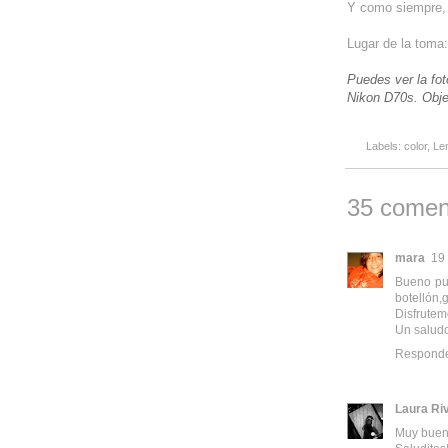
Y como siempre, 
Lugar de la toma
Puedes ver la fot
Nikon D70s. Obje
Labels:
color
,
Le
35 comen
mara
19
Bueno pue
botellón,g
Disfrutem
Un salud
Respond
Laura Ri
Muy bueno