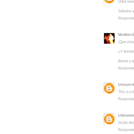
Urbe maxi
Saludos y
Respond
Mediterr
¡Que pris
¿Y donde
Besos y a
Respond
Unseen I
This is a 
Respond
Unknown
Gosto des
Respond