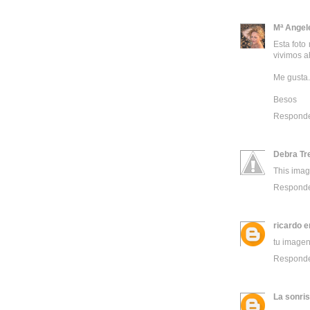
Mª Angel
Esta foto
vivimos a
Me gusta.
Besos
Respond
Debra Tr
This imag
Respond
ricardo e
tu imagen 
Respond
La sonris