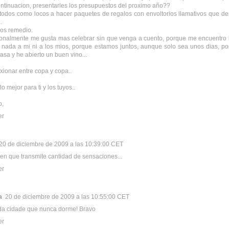
ontinuacion, presentarles los presupuestos del proximo año??
todos como locos a hacer paquetes de regalos con envoltorios llamativos que d
.
os remedio.
onalmente me gusta mas celebrar sin que venga a cuento, porque me encuentro 
nada a mi ni a los mios, porque estamos juntos, aunque solo sea unos dias, p
asa y he abierto un buen vino...
exionar entre copa y copa..
o mejor para ti y los tuyos..
o,
er
20 de diciembre de 2009 a las 10:39:00 CET
n que transmite cantidad de sensaciones...
er
a
20 de diciembre de 2009 a las 10:55:00 CET
da cidade que nunca dorme! Bravo
er