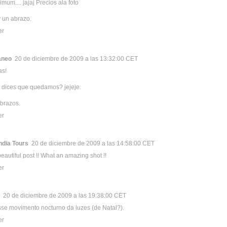
mum.... jajaj Precios ala foto
 un abrazo.
er
áneo
20 de diciembre de 2009 a las 13:32:00 CET
as!
 dices que quedamos? jejeje.
brazos.
er
ndia Tours
20 de diciembre de 2009 a las 14:58:00 CET
beautiful post !! What an amazing shot !!
er
20 de diciembre de 2009 a las 19:38:00 CET
se movimento nocturno da luzes (de Natal?).
er