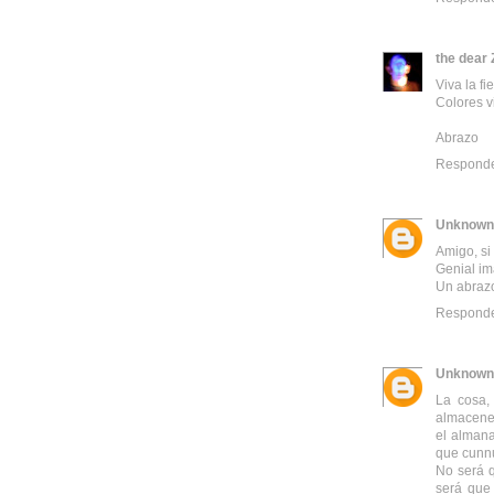
the dear 
Viva la fi
Colores v
Abrazo
Respond
Unknown
Amigo, si
Genial im
Un abraz
Respond
Unknown
La cosa,
almacenes
el almana
que cunnu
No será q
será que