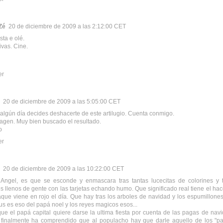
Zé
20 de diciembre de 2009 a las 2:12:00 CET
esta e olé.
ivas. Cine.
er
20 de diciembre de 2009 a las 5:05:00 CET
 algún día decides deshacerte de este artilugio. Cuenta conmigo.
agen. Muy bien buscado el resultado.
o
er
20 de diciembre de 2009 a las 10:22:00 CET
 Angel, es que se esconde y enmascara tras tantas lucecitas de colorines y 
 llenos de gente con las tarjetas echando humo. Que significado real tiene el hac
que viene en rojo el día. Que hay tras los arboles de navidad y los espumillones 
s es eso del papá noel y los reyes magicos esos...
ue el papá capital quiere darse la ultima fiesta por cuenta de las pagas de nav
 finalmente ha comprendido que al populacho hay que darle aquello de los "pa