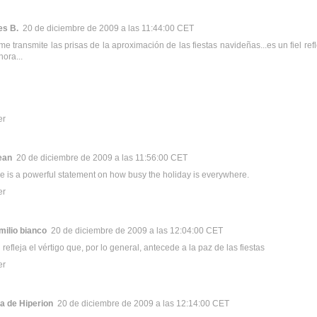
es B.
20 de diciembre de 2009 a las 11:44:00 CET
 me transmite las prisas de la aproximación de las fiestas navideñas...es un fiel ref
hora...
er
ean
20 de diciembre de 2009 a las 11:56:00 CET
e is a powerful statement on how busy the holiday is everywhere.
er
milio bianco
20 de diciembre de 2009 a las 12:04:00 CET
refleja el vértigo que, por lo general, antecede a la paz de las fiestas
er
a de Hiperion
20 de diciembre de 2009 a las 12:14:00 CET