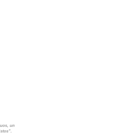
duos, un
istos”.