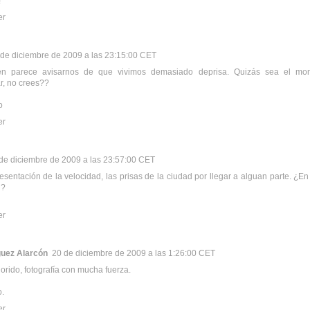
!
er
 de diciembre de 2009 a las 23:15:00 CET
n parece avisarnos de que vivimos demasiado deprisa. Quizás sea el mo
ar, no crees??
o
er
de diciembre de 2009 a las 23:57:00 CET
esentación de la velocidad, las prisas de la ciudad por llegar a alguan parte. ¿En
l?
er
guez Alarcón
20 de diciembre de 2009 a las 1:26:00 CET
lorido, fotografía con mucha fuerza.
o.
er