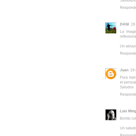
Saluditos
Respond
DANI
19
La image
reflexion
Un abraz
Respond
Juan
19 
Pura repr
el persoa
Saludos
Respond
Luis Min
Bonito co
Un salud
Respond