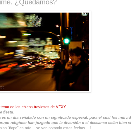
Time. ¿Quedamos?
l tema de los chicos traviesos de VFXY.
 fiesta
.
a es un día señalado con un significado especial, para el cual los indivi
rupo religioso han juzgado que la diversión o el descanso están bien v
plan “ñapa” es mía... se van notando estas fechas ...!