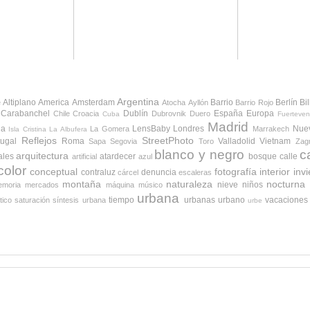
Argentina
Altiplano
America
Amsterdam
Barrio
Berlín
Bi
e
Atocha
Ayllón
Barrio Rojo
Carabanchel
Dublín
España
Europa
Chile
Croacia
Dubrovnik
Duero
Cuba
Fuerteven
Madrid
da
LensBaby
Londres
Nue
La Gomera
Marrakech
Isla Cristina
La Albufera
Reflejos
StreetPhoto
tugal
Roma
Valladolid
Vietnam
Sapa
Segovia
Toro
Zag
blanco y negro
c
arquitectura
ales
atardecer
bosque
calle
artificial
azul
color
conceptual
fotografía
interior
inv
contraluz
denuncia
cárcel
escaleras
montaña
naturaleza
nocturna
nieve
niños
moria
mercados
máquina
músico
urbana
tiempo
urbanas
urbano
vacaciones
tico
saturación
síntesis urbana
urbe