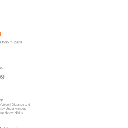
r todo mi perfil
as
99
ob
 Velociti Distance and
on by Under Armour:
ing Heavy Hiking