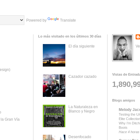
Powered by
Translate
Lo más visitado en los últimos 30 días
Ve
El día siguiente
esign)
Vistas de Entrad
Cazador cazado
1,890,9
Blogs amigos
La Naturaleza en
Melody Jac
Blanco y Negro
o
Testing the UA
Elite Collecti
la Gran Vía
Why I’m Ditch
Boots
Hace 4 horas
Desenfocado