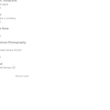
. fotografía
el agua
s
o
luz y sombra.
s
a lluna
s
Street Photography
ndid Series #1424
s
al
del tiempo 02
Mostrar todo