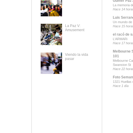
Gumer Paz A
La memoria d
Hace 14 hora
Luis Serran
Un mundo de 
La Paz V:
Hace 15 hora
Amusement
el racó de s
L'ARMARi
Hace 17 hora
Melbourne 
Viendo la vida
101
pasar
Melbourne Ca
Swanston St
Hace 22 hora
Foto Seman
1321 Huellas 
Hace 1 día