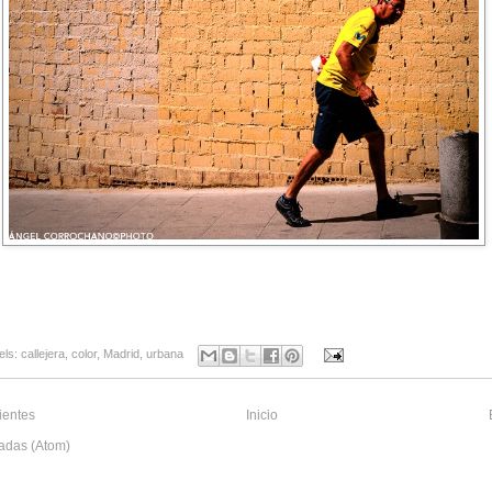
els:
callejera
,
color
,
Madrid
,
urbana
ientes
Inicio
adas (Atom)