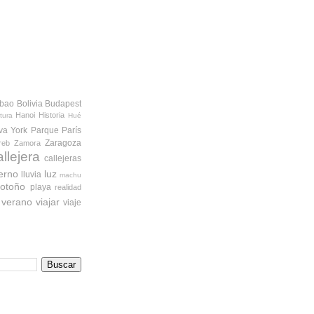
lbao
Bolivia
Budapest
Hanoi
Historia
tura
Hué
va York
Parque
París
Zaragoza
reb
Zamora
allejera
callejeras
ierno
luz
lluvia
machu
otoño
playa
realidad
verano
viajar
viaje