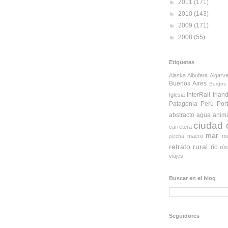
►
2011
(171)
►
2010
(143)
►
2009
(171)
►
2008
(55)
Etiquetas
Alaska
Albufera
Algarv
Buenos Aires
Burgos
InterRail
Irlan
Iglesia
Patagonia
Perú
Por
abstracto
agua
anim
ciudad
carretera
mar
macro
me
picchu
retrato
rural
río
rús
viajes
Buscar en el blog
Seguidores