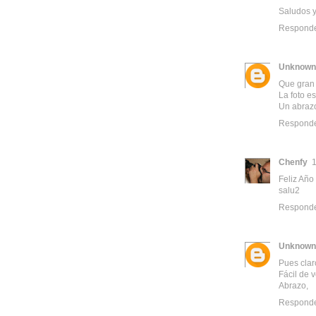
Saludos y
Respond
Unknown
Que gran t
La foto es
Un abraz
Respond
Chenfy
1
Feliz Año
salu2
Respond
Unknown
Pues claro
Fácil de 
Abrazo,
Respond