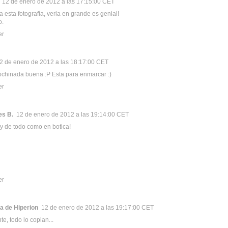
12 de enero de 2012 a las 17:15:00 CET
a esta fotografía, verla en grande es genial!
o.
er
2 de enero de 2012 a las 18:17:00 CET
chinada buena :P Esta para enmarcar :)
er
es B.
12 de enero de 2012 a las 19:14:00 CET
hay de todo como en botica!
er
a de Hiperion
12 de enero de 2012 a las 19:17:00 CET
te, todo lo copian...