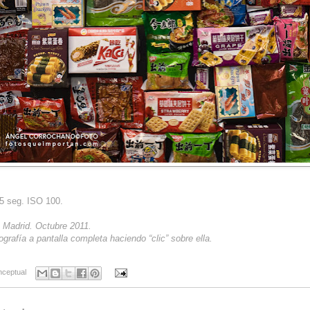
45 seg. ISO 100.
: Madrid. Octubre 2011.
ografía a pantalla completa haciendo “clic” sobre ella.
nceptual