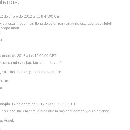
tarios:
12 de enero de 2012 a las 9:47:00 CET
ista esta imagen, tan llena de color, para añadirle este acertado título!!
escapa una!!
o.
er
e enero de 2012 a las 10:06:00 CET
un cuento y estaré tan contento y......"
ratis, los cuentos ya tienen otro precio.
e Isis
er
Chapín
12 de enero de 2012 a las 11:50:00 CET
e precioso, me encanta lo bien que lo has encuadrado y el color, claro.
a, Ángel.
o.