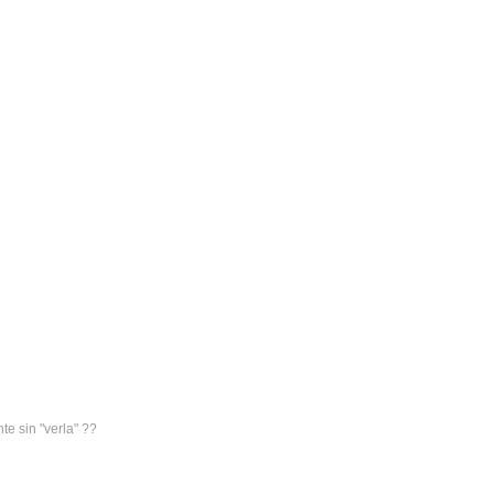
te sin "verla" ??