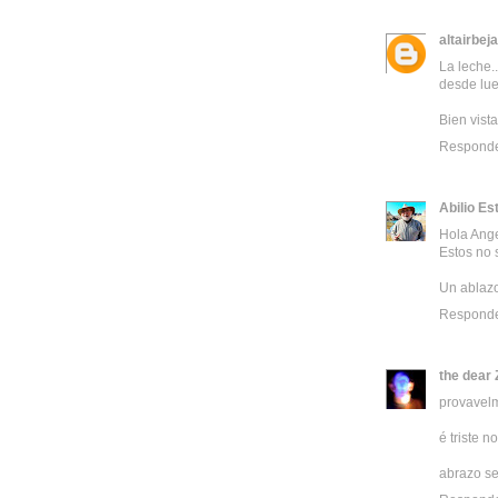
altairbeja
La leche.
desde lu
Bien vist
Respond
Abilio Es
Hola Ange
Estos no 
Un ablaz
Respond
the dear 
provavelm
é triste n
abrazo s