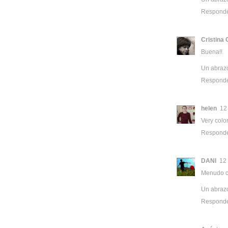
Respond
Cristina
Buena!!
Un abraz
Respond
helen
12
Very color
Respond
DANI
12
Menudo co
Un abraz
Respond