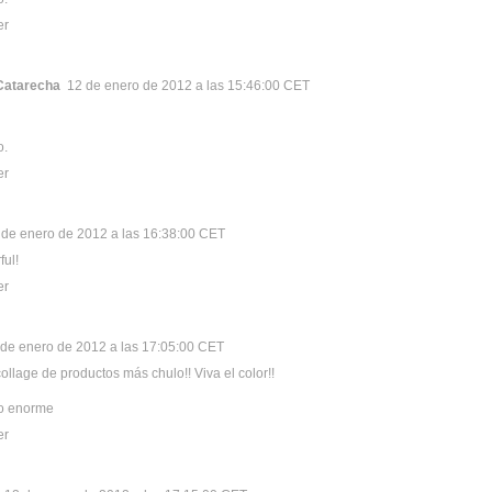
er
 Catarecha
12 de enero de 2012 a las 15:46:00 CET
o.
er
 de enero de 2012 a las 16:38:00 CET
ful!
er
 de enero de 2012 a las 17:05:00 CET
llage de productos más chulo!! Viva el color!!
o enorme
er