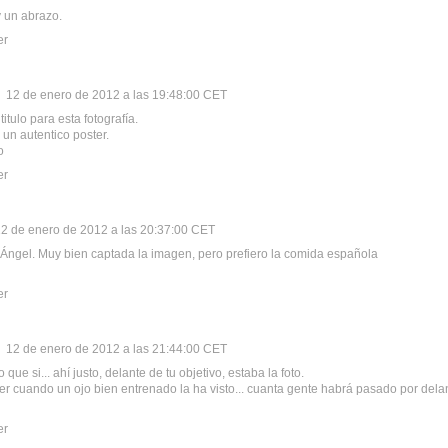
 un abrazo.
er
12 de enero de 2012 a las 19:48:00 CET
itulo para esta fotografía.
 un autentico poster.
o
er
2 de enero de 2012 a las 20:37:00 CET
 Ángel. Muy bien captada la imagen, pero prefiero la comida española
er
12 de enero de 2012 a las 21:44:00 CET
 que si... ahí justo, delante de tu objetivo, estaba la foto.
ver cuando un ojo bien entrenado la ha visto... cuanta gente habrá pasado por delan
er