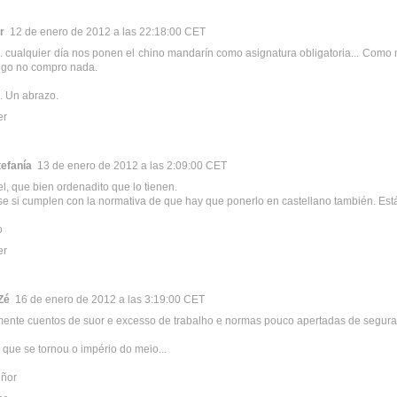
r
12 de enero de 2012 a las 22:18:00 CET
.. cualquier día nos ponen el chino mandarín como asignatura obligatoria... Como 
ego no compro nada.
a. Un abrazo.
er
tefanía
13 de enero de 2012 a las 2:09:00 CET
l, que bien ordenadito que lo tienen.
se si cumplen con la normativa de que hay que ponerlo en castellano también. Est
o
er
Zé
16 de enero de 2012 a las 3:19:00 CET
ente cuentos de suor e excesso de trabalho e normas pouco apertadas de segur
o que se tornou o império do meio...
eñor