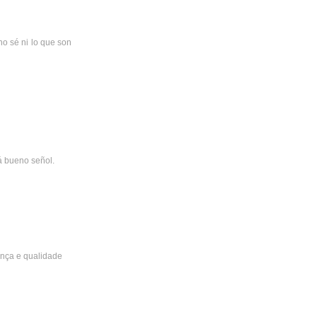
no sé ni lo que son
á bueno señol.
ança e qualidade