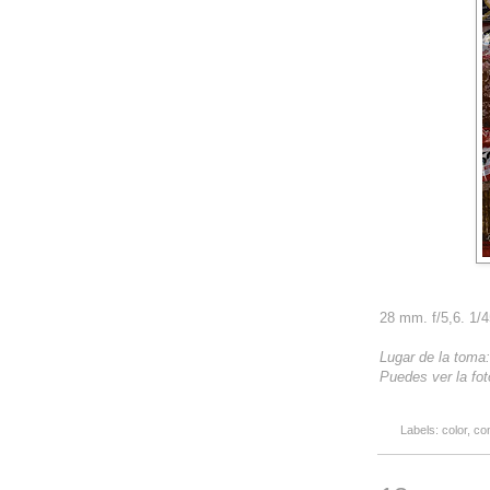
28 mm. f/5,6. 1/
Lugar de la toma
Puedes ver la fot
Labels:
color
,
co