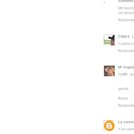
Anónimo
Me fascin
Un abraz
Respond
Clidice
1
Cuanta co
Respond
Mª Angel
Pufffff...
genial.
Besos
Respond
La sonris
Y en orien