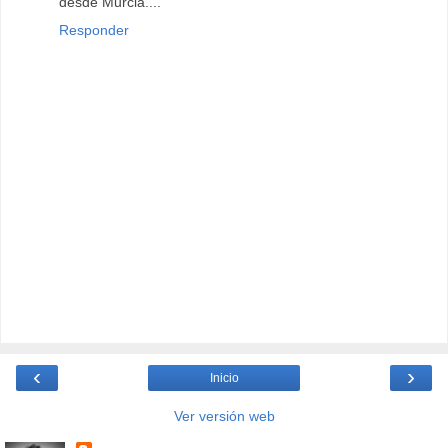
desde Murcia....
Responder
‹
›
Inicio
Ver versión web