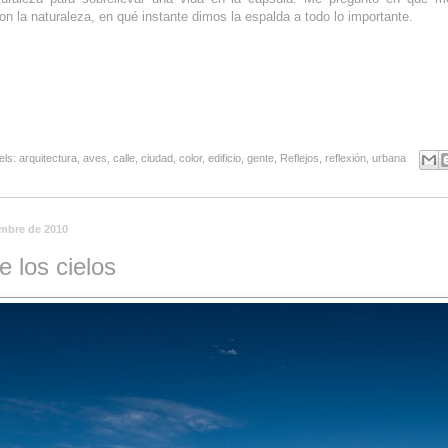
on la naturaleza, en qué instante dimos la espalda a todo lo importante.
els:
arquitectura
,
aves
,
calle
,
ciudad
,
color
,
edificio
,
gente
,
Reflejos
,
reflexión
,
urbana
embre de 2010
e los cielos