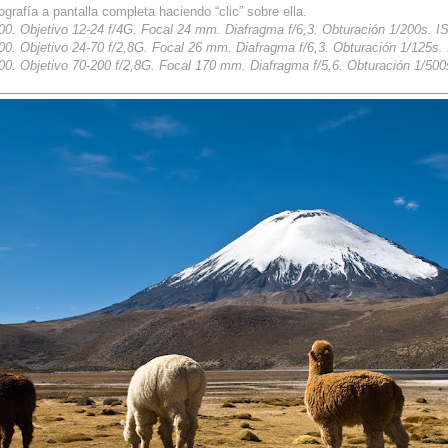
ografía a pantalla completa haciendo “clic” sobre ella.
200. Objetivo 12-24 f/4G. Focal 24 mm. Diafragma f/6,3. Obturación 1/200s. I
00. Objetivo 24-70 f/2,8G. Focal 26 mm. Diafragma f/6,3. Obturación 1/125s.
200. Objetivo 70-200 f/2,8G. Focal 170 mm. Diafragma f/5,6. Obturación 1/500