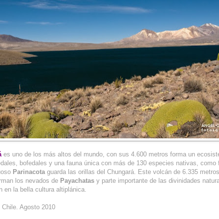
á
es uno de los más altos del mundo, con sus 4.600 metros forma un ecosi
dales, bofedales y una fauna única con más de 130 especies nativas, como
tuoso
Parinacota
guarda las orillas del Chungará. Este volcán de 6.335 metros
rman los nevados de
Payachatas
y parte importante de las divinidades natur
 en la bella cultura altiplánica.
: Chile. Agosto 2010