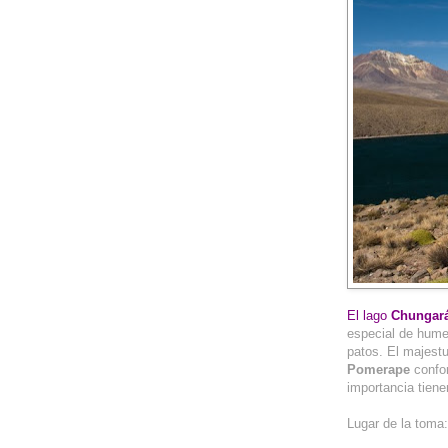
El lago
Chungar
especial de hume
patos. El majes
Pomerape
confo
importancia tienen
Lugar de la toma