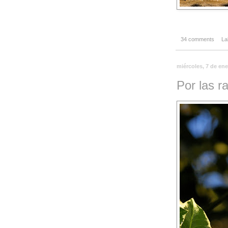
34 comments
La
miércoles, 7 de en
Por las 