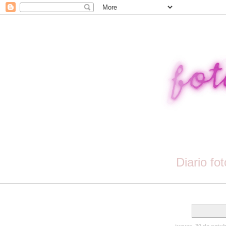
Diario fo
jueves, 30 de octu