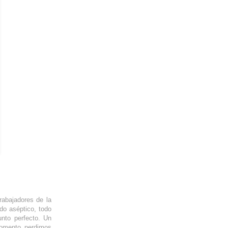
rabajadores de la
do aséptico, todo
unto perfecto. Un
momento perdimos