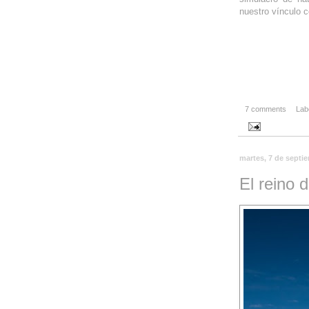
nuestro vínculo c
7 comments
Lab
martes, 7 de septi
El reino d