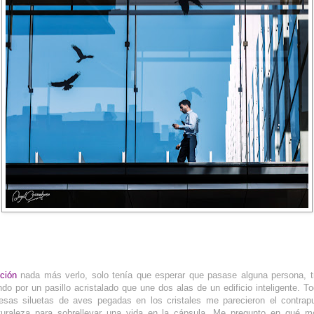
ción
nada más verlo, solo tenía que esperar que pasase alguna persona, t
o por un pasillo acristalado que une dos alas de un edificio inteligente. To
sas siluetas de aves pegadas en los cristales me parecieron el contrap
turaleza para sobrellevar una vida en la cápsula. Me pregunto en qué 