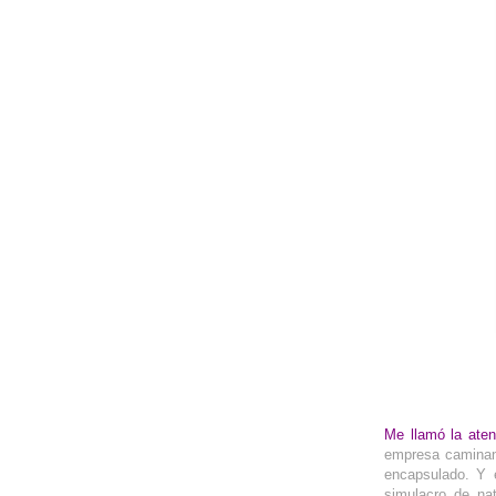
__
Me llamó la aten
empresa caminand
encapsulado. Y e
simulacro de na