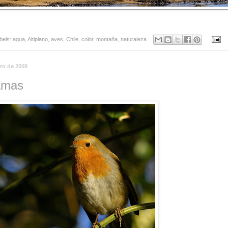
bels:
agua
,
Altiplano
,
aves
,
Chile
,
color
,
montaña
,
naturaleza
ero de 2009
ramas