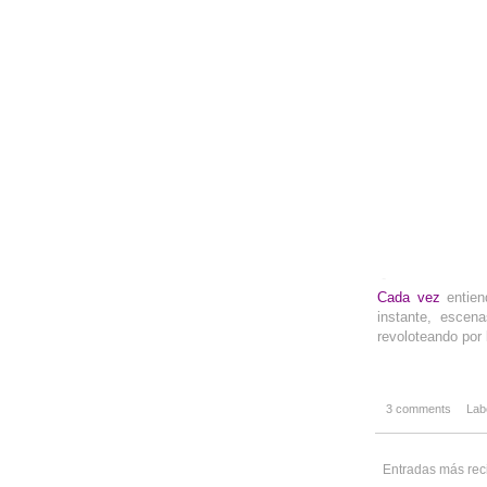
-
Cada vez
entien
instante, escen
revoloteando por 
3 comments
Lab
Entradas más rec