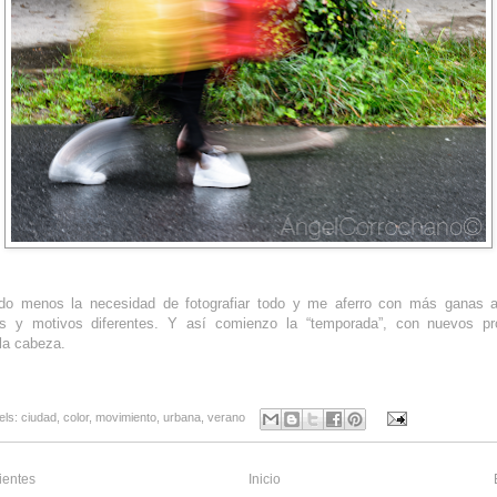
do menos la necesidad de fotografiar todo y me aferro con más ganas 
as y motivos diferentes. Y así comienzo la “temporada”, con nuevos pr
la cabeza.
els:
ciudad
,
color
,
movimiento
,
urbana
,
verano
ientes
Inicio