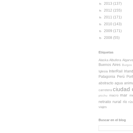
►
2013
(137)
►
2012
(155)
►
2011
(171)
►
2010
(143)
►
2009
(171)
►
2008
(55)
Etiquetas
Alaska
Albufera
Algarv
Buenos Aires
Burgos
InterRail
Irlan
Iglesia
Patagonia
Perú
Por
abstracto
agua
anim
ciudad
carretera
mar
macro
me
picchu
retrato
rural
río
rús
viajes
Buscar en el blog