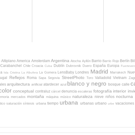
Argentina
Altiplano
America
Amsterdam
Barrio
Berlín
Bi
e
Atocha
Ayllón
Barrio Rojo
Carabanchel
Dublín
España
Europa
Chile
Croacia
Dubrovnik
Duero
Cuba
Fuerteven
Madrid
da
LensBaby
Londres
Nue
La Gomera
Marrakech
Isla Cristina
La Albufera
Reflejos
StreetPhoto
tugal
Roma
Valladolid
Vietnam
Sapa
Segovia
Toro
Zag
blanco y negro
c
arquitectura
ales
atardecer
bosque
calle
artificial
azul
color
conceptual
fotografía
interior
inv
contraluz
denuncia
cárcel
escaleras
montaña
naturaleza
nocturna
nieve
niños
moria
mercados
máquina
músico
urbana
tiempo
urbanas
urbano
vacaciones
tico
saturación
síntesis urbana
urbe