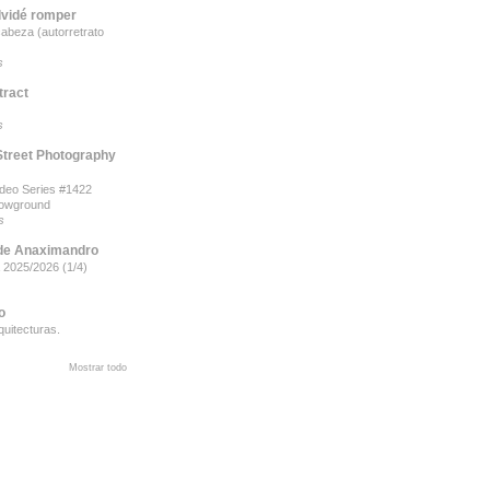
lvidé romper
cabeza (autorretrato
s
tract
s
Street Photography
odeo Series #1422
howground
s
de Anaximandro
 2025/2026 (1/4)
o
quitecturas.
Mostrar todo