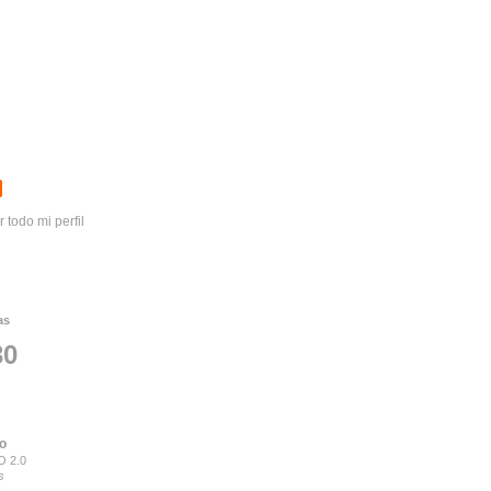
r todo mi perfil
as
30
to
 2.0
s