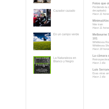
Fotos que o
Perdiendo la 
decapitado)
Cazador cazado
Hace 11 hora
MinimalAbs
Nite train
Hace 11 hora
En un campo verde
Melbourne 
101
Whittlesea R
Whittlesea S
Hace 18 hora
La cámara 
La Naturaleza en
Retrospectiva
Blanco y Negro
Hace 1 día
Luis Serran
Esas otras ar
Hace 1 día