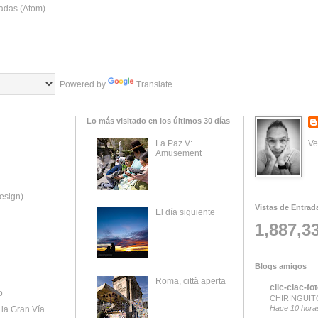
adas (Atom)
Powered by
Translate
Lo más visitado en los últimos 30 días
Ve
La Paz V:
Amusement
esign)
Vistas de Entrad
El día siguiente
1,887,3
Blogs amigos
Roma, città aperta
clic-clac-fo
o
CHIRINGUITO
Hace 10 hora
la Gran Vía