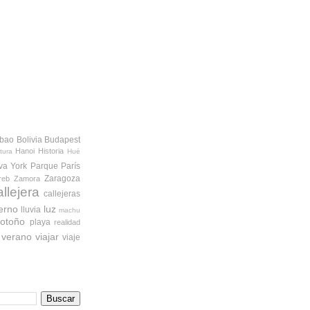
lbao
Bolivia
Budapest
Hanoi
Historia
tura
Hué
va York
Parque
París
Zaragoza
reb
Zamora
allejera
callejeras
ierno
luz
lluvia
machu
otoño
playa
realidad
verano
viajar
viaje