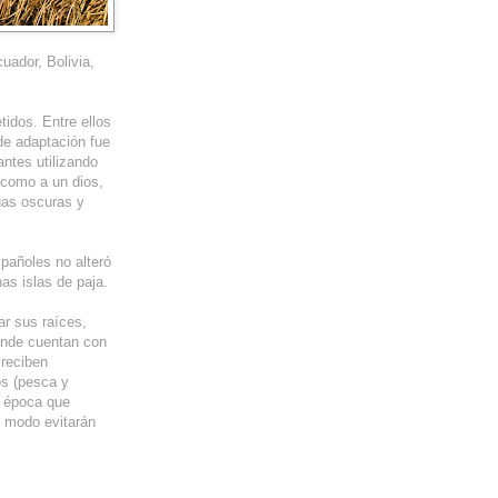
uador, Bolivia,
tidos. Entre ellos
de adaptación fue
antes utilizando
i como a un dios,
uas oscuras y
spañoles no alteró
as islas de paja.
ar sus raíces,
donde cuentan con
 reciben
os (pesca y
a época que
 modo evitarán