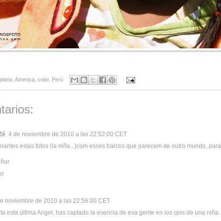
iplano
,
America
,
color
,
Perú
tarios:
Zé
4 de noviembre de 2010 a las 22:52:00 CET
nantes estas fotos (la niña...)com esses barcos que parecem de outro mundo, parale
eñor
er
de noviembre de 2010 a las 22:56:00 CET
a esta última Angel, has captado la esencia de esa gente en los ojos de una niña.