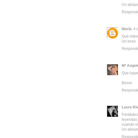
Un abraz
Respond
María
4 
Qué inter
Un beso
Respond
Mª Angel
Que lugar
Besos
Respond
Laura Ri
Fantástica
leyendas
cuando vis
Un abraz
Respond