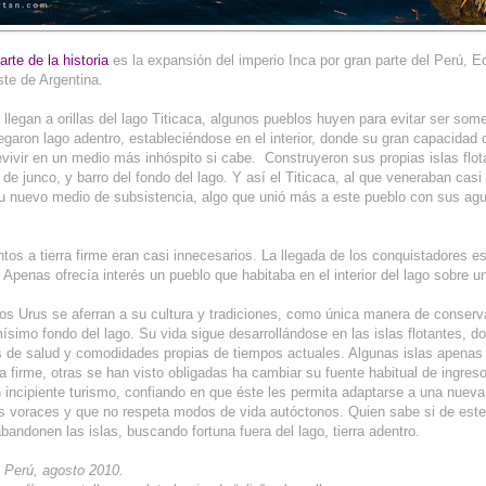
rte de la historia
es la expansión del imperio Inca por gran parte del Perú, Ec
ste de Argentina.
llegan a orillas del lago Titicaca, algunos pueblos huyen para evitar ser some
garon lago adentro, estableciéndose en el interior, donde su gran capacidad 
evivir en un medio más inhóspito si cabe. Construyeron sus propias islas flot
e de junco, y barro del fondo del lago. Y así el Titicaca, al que veneraban cas
su nuevo medio de subsistencia, algo que unió más a este pueblo con sus ag
os a tierra firme eran casi innecesarios. La llegada de los conquistadores e
 Apenas ofrecía interés un pueblo que habitaba en el interior del lago sobre un
los Urus se aferran a su cultura y tradiciones, como única manera de conserv
ísimo fondo del lago. Su vida sigue desarrollándose en las islas flotantes, 
s de salud y comodidades propias de tiempos actuales. Algunas islas apenas
rra firme, otras se han visto obligadas ha cambiar su fuente habitual de ingres
n incipiente turismo, confiando en que éste les permita adaptarse a una nuev
voraces y que no respeta modos de vida autóctonos. Quien sabe si de este
bandonen las islas, buscando fortuna fuera del lago, tierra adentro.
: Perú, agosto 2010.