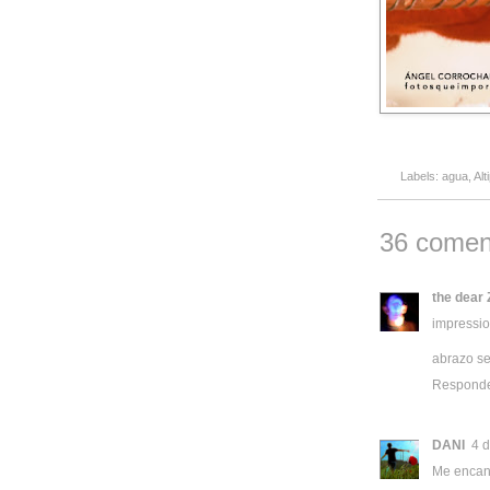
Labels:
agua
,
Alt
36 comen
the dear 
impressio
abrazo s
Respond
DANI
4 
Me encant