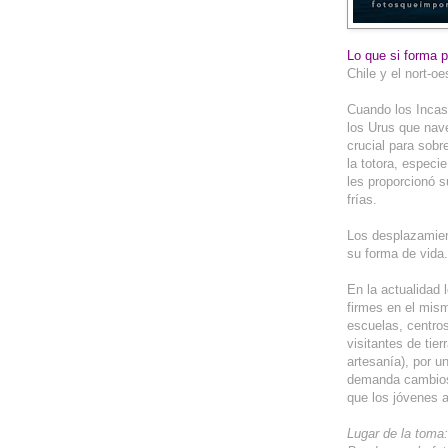
Lo que si forma pa
Chile y el nort-oe
Cuando los Incas 
los Urus que nave
crucial para sobr
la totora, especi
les proporcionó 
frías.
Los desplazamient
su forma de vida.
En la actualidad 
firmes en el mism
escuelas, centro
visitantes de tie
artesanía), por u
demanda cambios 
que los jóvenes a
Lugar de la toma