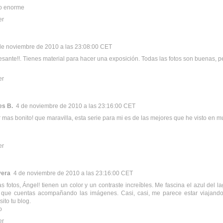
o enorme
er
de noviembre de 2010 a las 23:08:00 CET
esante!!. Tienes material para hacer una exposición. Todas las fotos son buenas, per
er
es B.
4 de noviembre de 2010 a las 23:16:00 CET
 mas bonito! que maravilla, esta serie para mi es de las mejores que he visto en 
er
vera
4 de noviembre de 2010 a las 23:16:00 CET
s fotos, Ángel! tienen un color y un contraste increíbles. Me fascina el azul del la
 que cuentas acompañando las imágenes. Casi, casi, me parece estar viajando
ito tu blog.
o
er