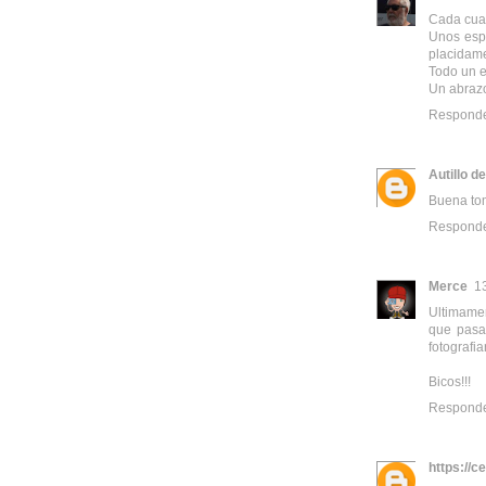
Cada cual
Unos espe
placidam
Todo un e
Un abraz
Respond
Autillo 
Buena tom
Respond
Merce
1
Ultimamen
que pasa
fotografiar
Bicos!!!
Respond
https://c