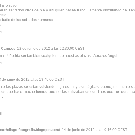
 a lo suyo.
ran sentados otros de pie y ahi quien pasea tranquilamente disfrutando del tie
ente.
studio de las actitudes humanas.
o
er
de Campos
12 de junio de 2012 a las 22:30:00 CEST
a...!! Podría ser también cualquiera de nuestras plazas...Abrazos Angel.
er
3 de junio de 2012 a las 13:45:00 CEST
te las plazas se estan volviendo lugares muy estratégicos, bueno, realmente sie
 es que hace mucho tiempo que no las utilizabamos con fines que no fueran s
...
er
esarhdiago-fotografia.blogspot.com/
14 de junio de 2012 a las 0:46:00 CEST