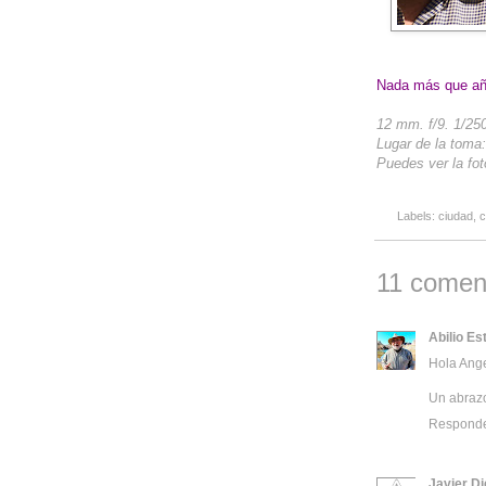
Nada más que aña
12 mm. f/9. 1/25
Lugar de la toma
Puedes ver la fot
Labels:
ciudad
,
c
11 coment
Abilio Es
Hola Ange
Un abraz
Respond
Javier D