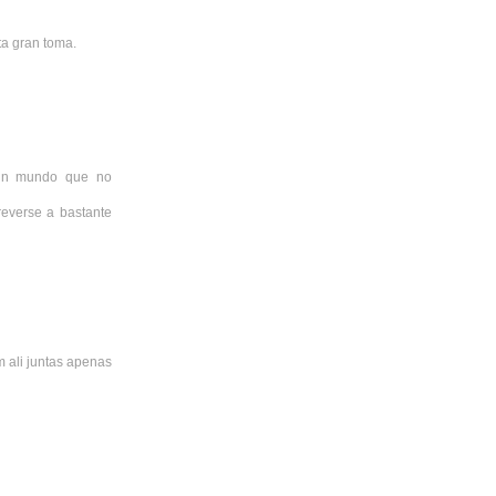
a gran toma.
 un mundo que no
reverse a bastante
m ali juntas apenas