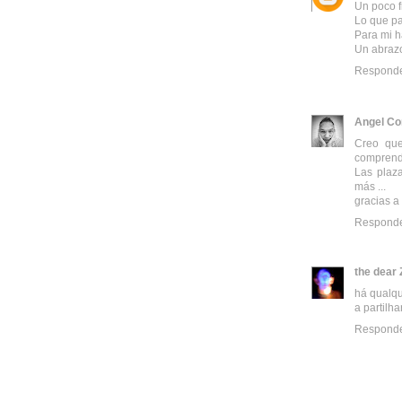
Un poco f
Lo que pa
Para mi h
Un abraz
Respond
Angel Co
Creo que
comprende
Las plaza
más ...
gracias a
Respond
the dear 
há qualqu
a partilha
Respond