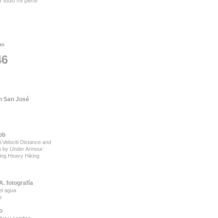
r todo mi perfil
as
46
 San José
ob
 Velociti Distance and
on by Under Armour:
ing Heavy Hiking
. fotografía
el agua
s
o
luz y sombra.