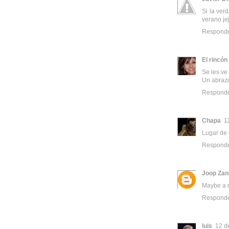
Si la ver
verano je
Respond
El rincón
Se les ve
Un abraz
Respond
Chapa
1
Lugar de
Respond
Joop Zan
Maybe a ni
Respond
luis
12 d