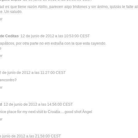
dad es que tiene razón Abilio, parecen algo tristones y sin ánimo, quizás le falte 
je. Un saludo.
er
 de Ceditas
12 de junio de 2012 a las 10:53:00 CEST
 apáticos, por otra parte no em extraña con la que esta cayendo.
o
er
2 de junio de 2012 a las 11:27:00 CEST
 encontro?
er
d
12 de junio de 2012 a las 14:56:00 CEST
ce place for my next visit to Croatia.....good shot Ángel
er
e junio de 2012 a las 21:58:00 CEST