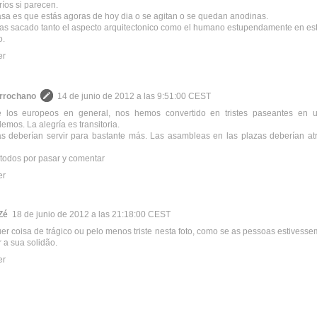
ríos si parecen.
sa es que estás agoras de hoy dia o se agitan o se quedan anodinas.
as sacado tanto el aspecto arquitectonico como el humano estupendamente en est
o.
er
rrochano
14 de junio de 2012 a las 9:51:00 CEST
 los europeos en general, nos hemos convertido en tristes paseantes en
mos. La alegría es transitoria.
s deberían servir para bastante más. Las asambleas en las plazas deberían at
 todos por pasar y comentar
er
Zé
18 de junio de 2012 a las 21:18:00 CEST
er coisa de trágico ou pelo menos triste nesta foto, como se as pessoas estivesse
r a sua solidão.
er