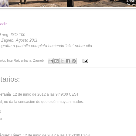
dir.
0 seg. ISO 100
: Zagreb, Agosto 2011
ografía a pantalla completa haciendo “clic” sobre ella.
olor
,
InterRail
,
urbana
,
Zagreb
arios:
tefanía
12 de junio de 2012 a las 9:49:00 CEST
l, no da la sensación de que estén muy animados.
o
er
iéguez López
12 de junio de 2012 a las 10:53:00 CEST