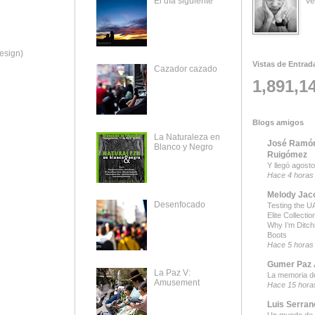
Ve
El día siguiente
esign)
Vistas de Entrad
Cazador cazado
1,891,1
Blogs amigos
La Naturaleza en
José Ramón
Blanco y Negro
Ruigómez
Y llegó agosto
Hace 4 horas
Melody Jac
Desenfocado
Testing the UA
Elite Collecti
Why I’m Ditch
Boots
Hace 5 horas
Gumer Paz A
La Paz V:
La memoria d
Amusement
Hace 15 hora
Luis Serran
Un mundo de 