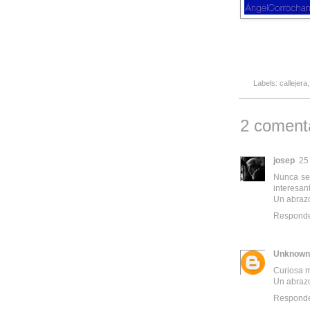
-
Labels:
callejera
2 comenta
josep
25
Nunca se 
interesant
Un abraz
Respond
Unknown
Curiosa m
Un abraz
Respond