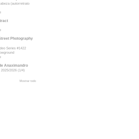
cabeza (autorretrato
s
tract
s
Street Photography
odeo Series #1422
howground
s
de Anaximandro
 2025/2026 (1/4)
Mostrar todo