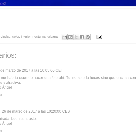
,
ciudad
,
color
,
interior
,
nocturna
,
urbana
rios:
 de marzo de 2017 a las 16:05:00 CET
me habria ocurrido hacer una foto ahí. Tu, no solo la heces sinó que encima con
e y atractiva.
o Ángel
er
26 de marzo de 2017 a las 10:20:00 CEST
irada, buen contraste.
o Ángel
er