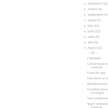
►
noviembre
(11)
►
octubre
(9)
►
septiembre
(10
►
agosto
(5)
►
julio
(12)
►
junio
(12)
►
mayo
(9)
►
abril
(8)
▼
marzo
(13)
--- 36 ---
Cabizbajo
Conversación ag
nerviosa
Línea de caja
Fría noche en l
Ramificaciones
Farolillos chin
de lengas
Tres conexione
Mujer caminand
especial