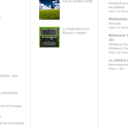
En un campo verde
Perdiendo la 
decapitado)
Hace 12 hora
)
MinimalAbs
Nite train
Hace 12 hora
La Naturaleza en
Blanco y Negro
Melbourne 
101
Whittlesea R
Whittlesea S
Hace 19 hora
La cámara 
Retrospectiva
Hace 1 día
itada, casi
a panadería
os en el bosque
s
o en una playa