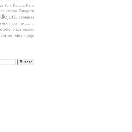
va York
Parque
París
Zaragoza
reb
Zamora
allejera
callejeras
ierno
luz
lluvia
machu
otoño
playa
realidad
verano
viajar
viaje