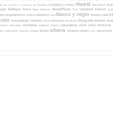
Madrid
da
LensBaby
Londres
Nue
La Gomera
Marrakech
Isla Cristina
La Albufera
Reflejos
StreetPhoto
tugal
Roma
Valladolid
Vietnam
Sapa
Segovia
Toro
Zag
blanco y negro
c
arquitectura
ales
atardecer
bosque
calle
artificial
azul
color
conceptual
fotografía
interior
inv
contraluz
denuncia
cárcel
escaleras
montaña
naturaleza
nocturna
nieve
niños
moria
mercados
máquina
músico
urbana
tiempo
urbanas
urbano
vacaciones
tico
saturación
síntesis urbana
urbe