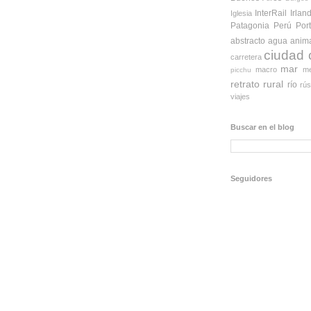
InterRail
Irlan
Iglesia
Patagonia
Perú
Por
abstracto
agua
anim
ciudad
carretera
mar
macro
me
picchu
retrato
rural
río
rús
viajes
Buscar en el blog
Seguidores