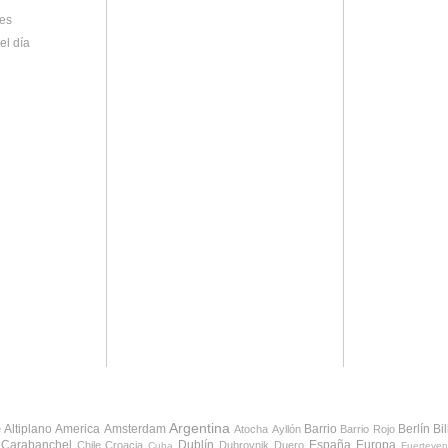
es
el día
Argentina
Altiplano
America
Amsterdam
Barrio
Berlín
Bi
e
Atocha
Ayllón
Barrio Rojo
Carabanchel
Dublín
España
Europa
Chile
Croacia
Dubrovnik
Duero
Cuba
Fuerteven