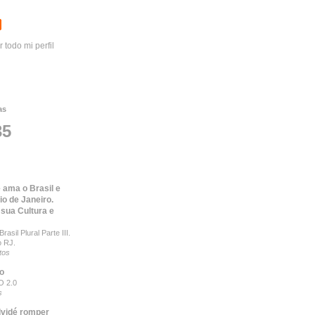
r todo mi perfil
as
35
 ama o Brasil e
io de Janeiro.
 sua Cultura e
rasil Plural Parte III.
o RJ.
tos
to
 2.0
s
lvidé romper