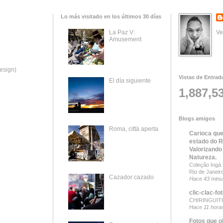
Lo más visitado en los últimos 30 días
Ve
La Paz V:
Amusement
esign)
Vistas de Entrad
El día siguiente
1,887,5
Blogs amigos
Roma, città aperta
Carioca que
estado do R
Valorizando
Natureza.
Coleção Ingá B
Rio de Janeir
Cazador cazado
Hace 43 minu
clic-clac-fo
CHIRINGUITO
Hace 11 hora
Fotos que o