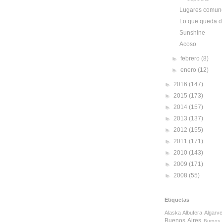
Lugares comun
Lo que queda d
Sunshine
Acoso
►
febrero
(8)
►
enero
(12)
►
2016
(147)
►
2015
(173)
►
2014
(157)
►
2013
(137)
►
2012
(155)
►
2011
(171)
►
2010
(143)
►
2009
(171)
►
2008
(55)
Etiquetas
Alaska
Albufera
Algarv
Buenos Aires
Burgos