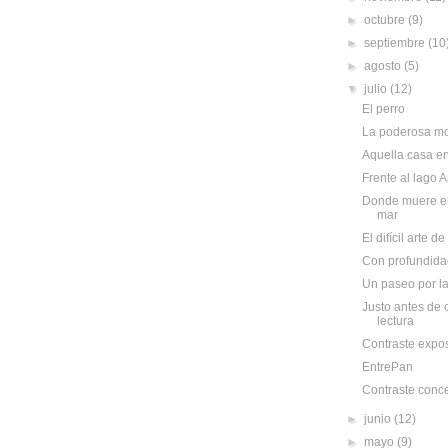
►
octubre
(9)
►
septiembre
(10
►
agosto
(5)
▼
julio
(12)
El perro
La poderosa m
Aquella casa en
Frente al lago 
Donde muere el 
mar
El difícil arte d
Con profundida
Un paseo por l
Justo antes de 
lectura
Contraste expos
EntrePan
Contraste conc
►
junio
(12)
►
mayo
(9)