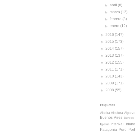
►
abril
(8)
►
marzo
(13)
►
febrero
(8)
►
enero
(12)
►
2016
(147)
►
2015
(173)
►
2014
(157)
►
2013
(137)
►
2012
(155)
►
2011
(171)
►
2010
(143)
►
2009
(171)
►
2008
(55)
Etiquetas
Alaska
Albufera
Algarv
Buenos Aires
Burgos
InterRail
Irlan
Iglesia
Patagonia
Perú
Por