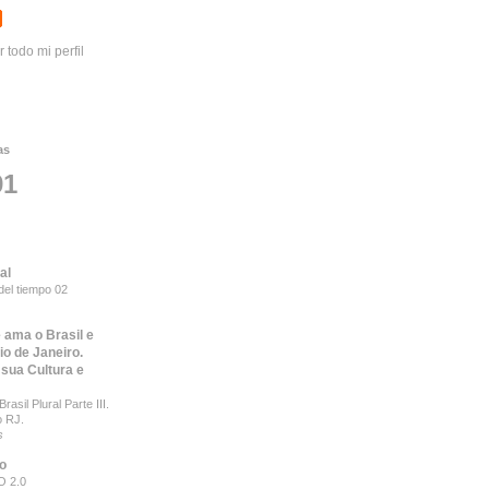
r todo mi perfil
as
91
al
del tiempo 02
 ama o Brasil e
io de Janeiro.
 sua Cultura e
rasil Plural Parte III.
o RJ.
s
to
 2.0