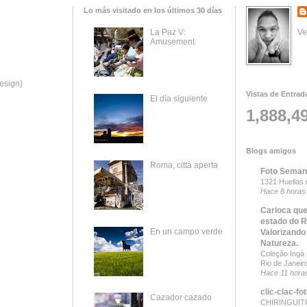
Lo más visitado en los últimos 30 días
Ve
La Paz V:
Amusement
esign)
Vistas de Entrad
El día siguiente
1,888,4
Blogs amigos
Roma, città aperta
Foto Seman
1321 Huellas 
Hace 8 horas
Carioca que
estado do R
En un campo verde
Valorizando
Natureza.
Coleção Ingá B
Rio de Janeir
Hace 11 hora
clic-clac-fo
Cazador cazado
CHIRINGUITO