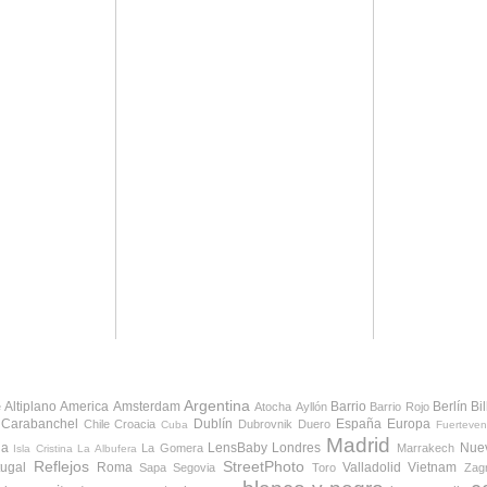
Argentina
Altiplano
America
Amsterdam
Barrio
Berlín
Bi
e
Atocha
Ayllón
Barrio Rojo
Carabanchel
Dublín
España
Europa
Chile
Croacia
Dubrovnik
Duero
Cuba
Fuerteven
Madrid
da
LensBaby
Londres
Nue
La Gomera
Marrakech
Isla Cristina
La Albufera
Reflejos
StreetPhoto
tugal
Roma
Valladolid
Vietnam
Sapa
Segovia
Toro
Zag