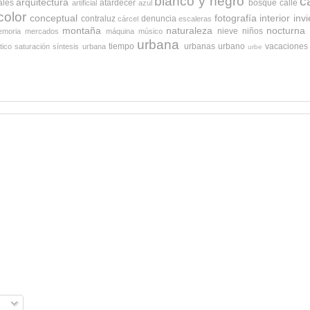
blanco y negro
c
arquitectura
ales
atardecer
bosque
calle
artificial
azul
color
conceptual
fotografía
interior
inv
contraluz
denuncia
cárcel
escaleras
montaña
naturaleza
nocturna
nieve
niños
moria
mercados
máquina
músico
urbana
tiempo
urbanas
urbano
vacaciones
tico
saturación
síntesis urbana
urbe