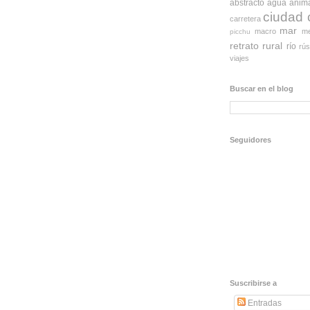
abstracto
agua
anim
ciudad
carretera
mar
macro
me
picchu
retrato
rural
río
rús
viajes
Buscar en el blog
Seguidores
Suscribirse a
Entradas