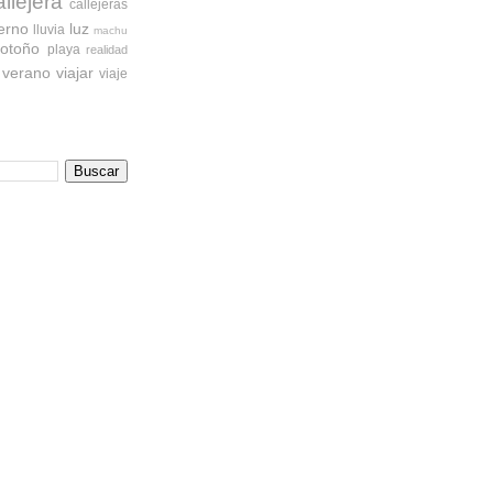
allejera
callejeras
ierno
luz
lluvia
machu
otoño
playa
realidad
verano
viajar
viaje