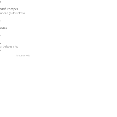
s
lvidé romper
cabeza (autorretrato
s
tract
s
o
n bella esa luz
s
Mostrar todo