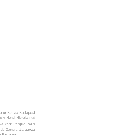
lbao
Bolivia
Budapest
Hanoi
Historia
tura
Hué
va York
Parque
París
Zaragoza
reb
Zamora