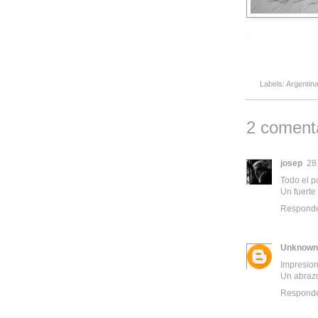
-
Labels:
Argentin
2 comenta
josep
28
Todo el p
Un fuerte
Respond
Unknown
Impresion
Un abraz
Respond