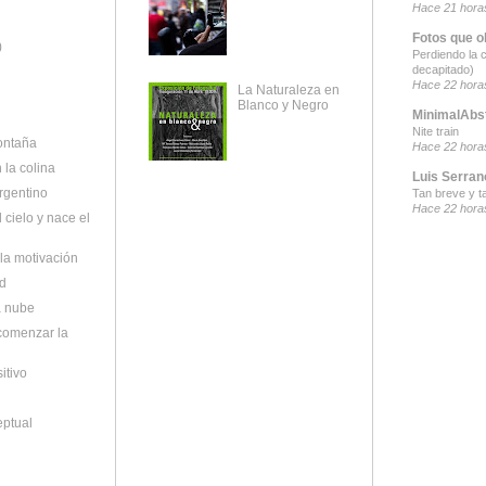
Hace 21 hora
Fotos que o
)
Perdiendo la 
decapitado)
Hace 22 hora
La Naturaleza en
Blanco y Negro
MinimalAbs
Nite train
ontaña
Hace 22 hora
 la colina
Luis Serran
Argentino
Tan breve y ta
Hace 22 hora
cielo y nace el
e la motivación
d
a nube
comenzar la
itivo
eptual