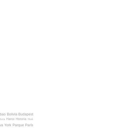
lbao
Bolivia
Budapest
Hanoi
Historia
tura
Hué
va York
Parque
París