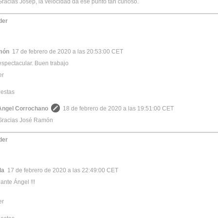
Gracias Josep, la velocidad da ese punto tan curioso.
der
món
17 de febrero de 2020 a las 20:53:00 CET
espectacular. Buen trabajo
er
estas
Angel Corrochano
18 de febrero de 2020 a las 19:51:00 CET
Gracias José Ramón
der
da
17 de febrero de 2020 a las 22:49:00 CET
ante Ángel !!!
er