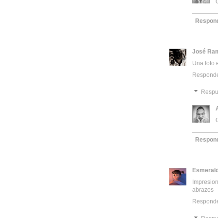
Respon
José Ra
Una foto 
Respond
Respu
Respon
Esmeral
Impresion
abrazos
Respond