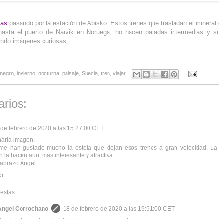
ías
pasando por la estación de Abisko. Estos trenes que trasladan el mineral 
hasta el puerto de Narvik en Noruega, no hacen paradas intermedias y s
iendo imágenes curiosas.
 negro
,
invierno
,
nocturna
,
paisaje
,
Suecia
,
tren
,
viajar
rios:
 de febrero de 2020 a las 15:27:00 CET
nária imagen.
me han gustado mucho la estela que dejan esos trenes a gran velocidad. La 
n la hacen aún, más interesante y atractiva.
 abrazo Ángel
er
estas
Angel Corrochano
18 de febrero de 2020 a las 19:51:00 CET