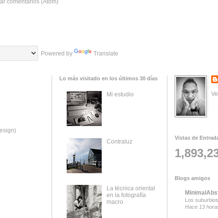
ar comentarios (Atom)
Powered by
Translate
Lo más visitado en los últimos 30 días
Ve
Mi estudio
esign)
Vistas de Entrad
Contraluz
1,893,2
Blogs amigos
La técnica oriental
MinimalAbs
en la fotografía
Los suburbios
macro
Hace 13 hora