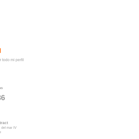
r todo mi perfil
as
36
tract
 del mar IV
s