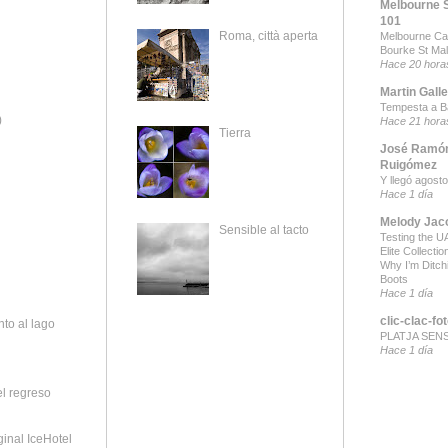
Melbourne 
101
Roma, città aperta
Melbourne Ca
Bourke St Mal
Hace 20 hora
Martin Gall
Tempesta a B
)
Hace 21 hora
Tierra
José Ramón
Ruigómez
Y llegó agosto
Hace 1 día
Melody Jac
Sensible al tacto
Testing the UA
Elite Collecti
Why I’m Ditch
Boots
Hace 1 día
clic-clac-fo
nto al lago
PLATJA SEN
Hace 1 día
el regreso
ginal IceHotel