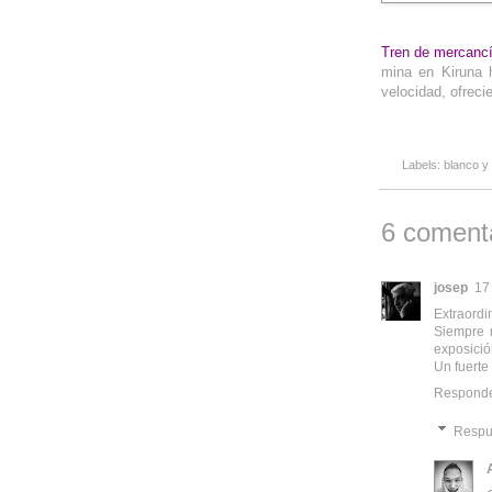
-
Tren de mercanc
mina en Kiruna 
velocidad, ofrec
Labels:
blanco y
6 comenta
josep
17
Extraordi
Siempre 
exposició
Un fuerte
Respond
Respu