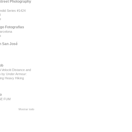
Street Photography
ndid Series #1424
l
s
ego Fotografias
arcelona
s
 San José
ob
 Velociti Distance and
on by Under Armour:
ing Heavy Hiking
to
SE FUM
Mostrar todo