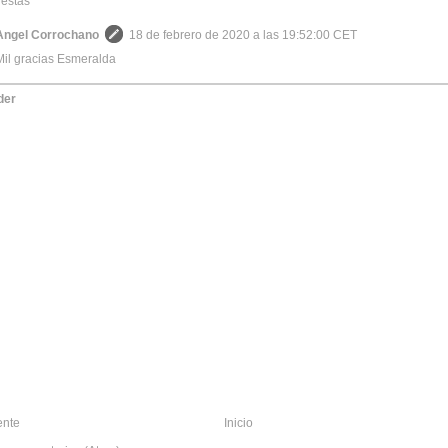
estas
Angel Corrochano
18 de febrero de 2020 a las 19:52:00 CET
Mil gracias Esmeralda
der
ente
Inicio