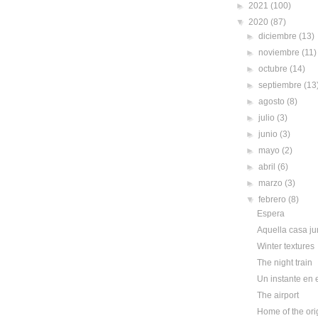
►
2021
(100)
▼
2020
(87)
►
diciembre
(13)
►
noviembre
(11)
►
octubre
(14)
►
septiembre
(13
►
agosto
(8)
►
julio
(3)
►
junio
(3)
►
mayo
(2)
►
abril
(6)
►
marzo
(3)
▼
febrero
(8)
Espera
Aquella casa ju
Winter textures
The night train
Un instante en 
The airport
Home of the ori