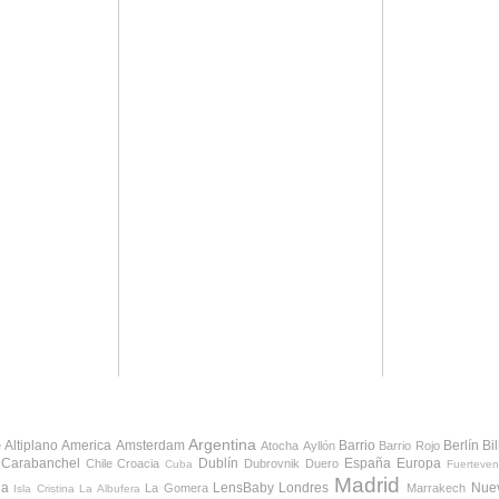
Argentina
Altiplano
America
Amsterdam
Barrio
Berlín
Bi
e
Atocha
Ayllón
Barrio Rojo
Carabanchel
Dublín
España
Europa
Chile
Croacia
Dubrovnik
Duero
Cuba
Fuerteven
Madrid
da
LensBaby
Londres
Nue
La Gomera
Marrakech
Isla Cristina
La Albufera