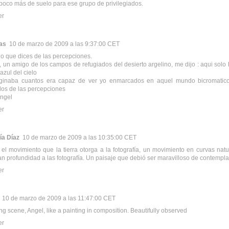
poco más de suelo para ese grupo de privilegiados.
er
jas
10 de marzo de 2009 a las 9:37:00 CET
lo que dices de las percepciones.
, un amigo de los campos de refugiados del desierto argelino, me dijo : aqui solo 
 azul del cielo
ginaba cuantos era capaz de ver yo enmarcados en aquel mundo bicromatico
los de las percepciones
angel
er
ía Díaz
10 de marzo de 2009 a las 10:35:00 CET
el movimiento que la tierra otorga a la fotografía, un movimiento en curvas natu
an profundidad a las fotografía. Un paisaje que debió ser maravilloso de contempla
er
10 de marzo de 2009 a las 11:47:00 CET
g scene, Angel, like a painting in composition. Beautifully observed
er