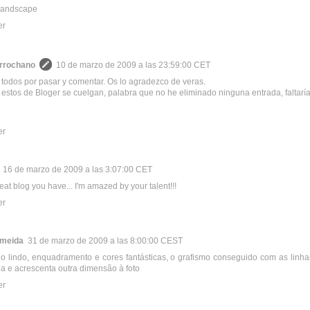
 landscape
er
rrochano
10 de marzo de 2009 a las 23:59:00 CET
 todos por pasar y comentar. Os lo agradezco de veras.
o estos de Bloger se cuelgan, palabra que no he eliminado ninguna entrada, faltarí
er
16 de marzo de 2009 a las 3:07:00 CET
eat blog you have... I'm amazed by your talent!!!
er
lmeida
31 de marzo de 2009 a las 8:00:00 CEST
ndo lindo, enquadramento e cores fantásticas, o grafismo conseguido com as linh
 e acrescenta outra dimensão à foto
er