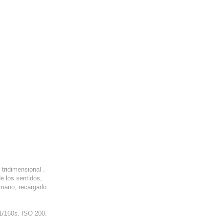
tridimensional .
e los sentidos,
umano, recargarlo
1/160s. ISO 200.