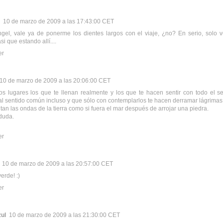
10 de marzo de 2009 a las 17:43:00 CET
el, vale ya de ponerme los dientes largos con el viaje, ¿no? En serio, solo v
si que estando allí....
er
10 de marzo de 2009 a las 20:06:00 CET
s lugares los que te llenan realmente y los que te hacen sentir con todo el s
l sentido común incluso y que sólo con contemplarlos te hacen derramar lágrima
an las ondas de la tierra como si fuera el mar después de arrojar una piedra.
 duda.
er
10 de marzo de 2009 a las 20:57:00 CET
erde! :)
er
ul
10 de marzo de 2009 a las 21:30:00 CET