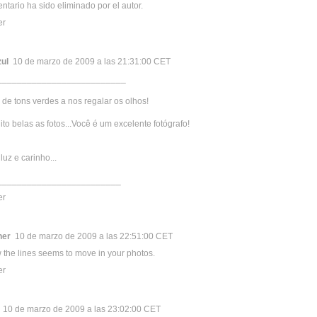
ntario ha sido eliminado por el autor.
er
ul
10 de marzo de 2009 a las 21:31:00 CET
__________________________
de tons verdes a nos regalar os olhos!
ito belas as fotos...Você é um excelente fotógrafo!
luz e carinho...
_________________________
er
her
10 de marzo de 2009 a las 22:51:00 CET
w the lines seems to move in your photos.
er
10 de marzo de 2009 a las 23:02:00 CET