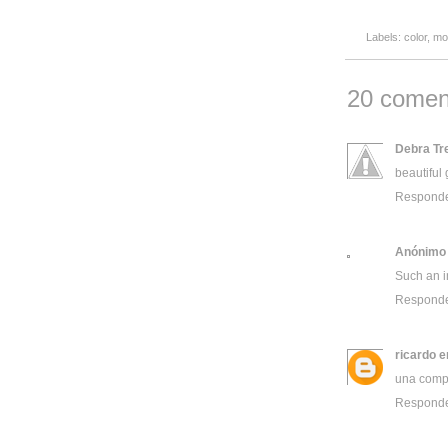
Labels:
color
,
mo
20 comen
Debra Tr
beautiful
Respond
Anónimo
Such an i
Respond
ricardo e
una compo
Respond