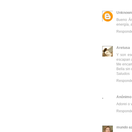
Unknown
Bueno Áng
energía, a
Respond
Aretusa
Y son eso
escapan a
Me encant
Bella sin
Saludos
Respond
Anónimo
Adorei o v
Respond
mundo az