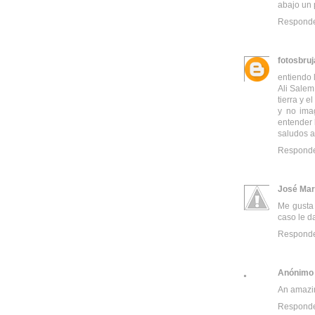
abajo un 
Respond
fotosbru
entiendo 
Ali Salem
tierra y el
y no ima
entender 
saludos 
Respond
José Mar
Me gusta 
caso le d
Respond
Anónimo
An amazin
Respond