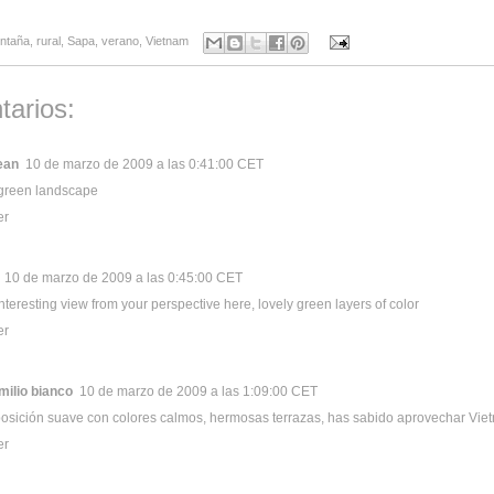
ntaña
,
rural
,
Sapa
,
verano
,
Vietnam
tarios:
ean
10 de marzo de 2009 a las 0:41:00 CET
 green landscape
er
10 de marzo de 2009 a las 0:45:00 CET
nteresting view from your perspective here, lovely green layers of color
er
milio bianco
10 de marzo de 2009 a las 1:09:00 CET
sición suave con colores calmos, hermosas terrazas, has sabido aprovechar Vie
er