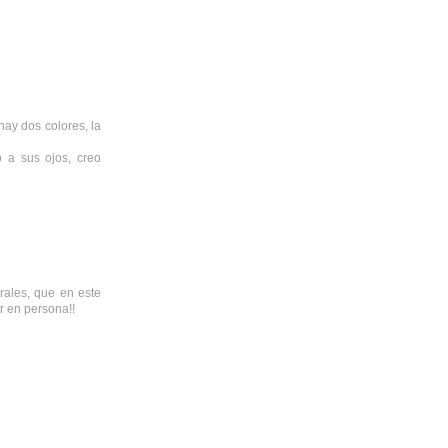
hay dos colores, la
 a sus ojos, creo
rales, que en este
r en persona!!