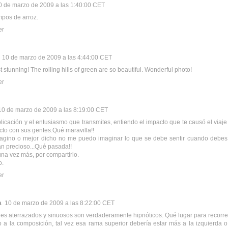
0 de marzo de 2009 a las 1:40:00 CET
pos de arroz.
er
10 de marzo de 2009 a las 4:44:00 CET
st stunning! The rolling hills of green are so beautiful. Wonderful photo!
er
10 de marzo de 2009 a las 8:19:00 CET
plicación y el entusiasmo que transmites, entiendo el impacto que te causó el viaje
acto con sus gentes.Qué maravilla!!
agino o mejor dicho no me puedo imaginar lo que se debe sentir cuando debes 
an precioso...Qué pasada!!
una vez más, por compartirlo.
o.
er
a
10 de marzo de 2009 a las 8:22:00 CET
es aterrazados y sinuosos son verdaderamente hipnóticos. Qué lugar para recorre
 a la composición, tal vez esa rama superior debería estar más a la izquierda o 