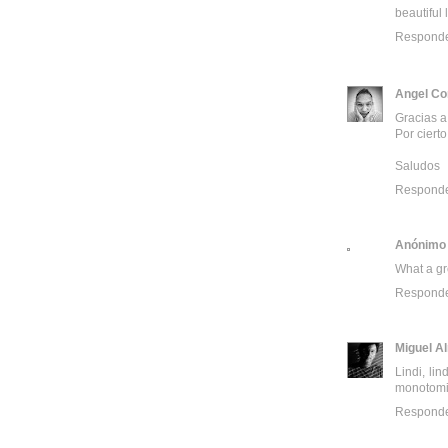
beautiful
Respond
Angel Co
Gracias a
Por ciert
Saludos
Respond
Anónimo
What a gr
Respond
Miguel A
Lindi, li
monotomia
Respond