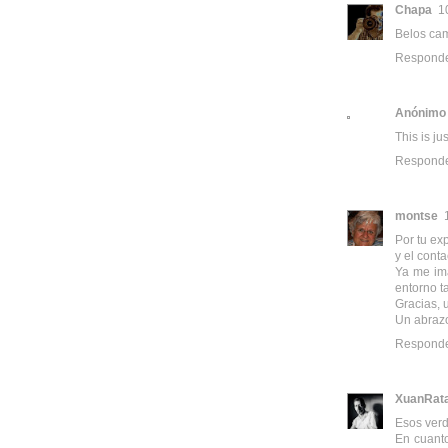
Chapa
1
Belos cam
Respond
Anónimo
This is ju
Respond
montse
Por tu ex
y el cont
Ya me im
entorno t
Gracias, 
Un abraz
Respond
XuanRat
Esos verd
En cuanto