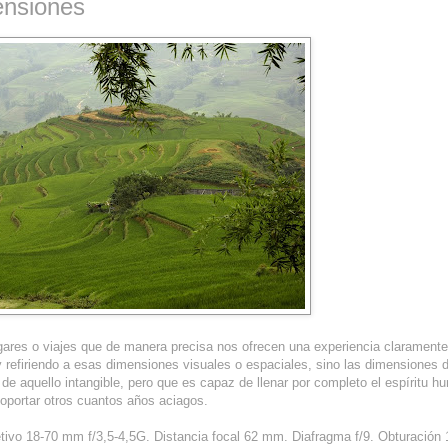
ensiones
ares o viajes que de manera precisa nos ofrecen una experiencia claramente 
refiriendo a esas dimensiones visuales o espaciales, sino las dimensiones d
 de aquello intangible, pero que es capaz de llenar por completo el espíritu h
soportar otros cuantos años aciagos.
tivo 18-70 mm f/3,5-4,5G. Distancia focal 62 mm. Diafragma f/9. Obturación 