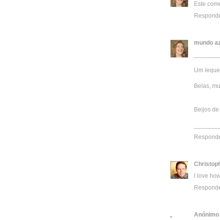
Este come
Respond
mundo az
_______
Um leque 
Belas, mu
Beijos de 
_______
Respond
Christop
I love ho
Respond
Anónimo