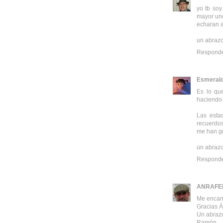
yo tb soy
mayor uno
echaran a
un abraz
Respond
Esmeral
Es lo que
haciendo
Las esta
recuerdos
me han g
un abraz
Respond
ANRAFE
Me encant
Gracias Á
Un abraz
Ramón