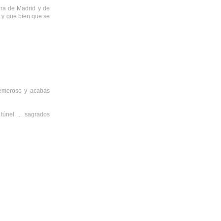
rra de Madrid y de
a y que bien que se
 temeroso y acabas
únel ... sagrados