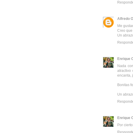
Respond
Alfredo O
Me gustan 
Creo que 
Un abraz
Respond
Enrique 
Nada com
atractivo
encanta, j
Bonitas fo
Un abraz
Respond
Enrique 
Por ciert
Respond