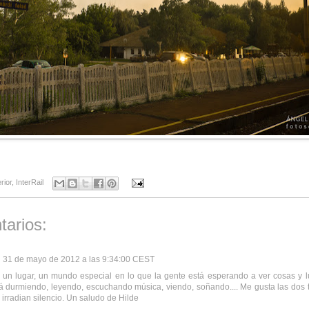
erior
,
InterRail
tarios:
31 de mayo de 2012 a las 9:34:00 CEST
s un lugar, un mundo especial en lo que la gente está esperando a ver cosas y 
á durmiendo, leyendo, escuchando música, viendo, soñando.... Me gusta las dos 
irradian silencio. Un saludo de Hilde