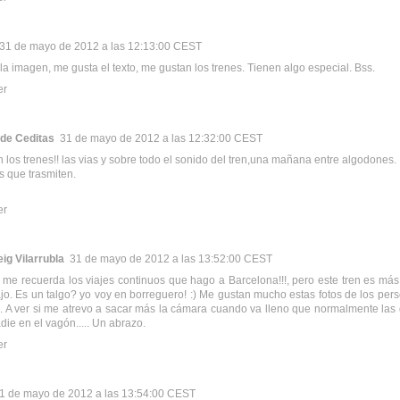
31 de mayo de 2012 a las 12:13:00 CEST
la imagen, me gusta el texto, me gustan los trenes. Tienen algo especial. Bss.
er
 de Ceditas
31 de mayo de 2012 a las 12:32:00 CEST
 los trenes!! las vias y sobre todo el sonido del tren,una mañana entre algodones.
s que trasmiten.
er
ig Vilarrubla
31 de mayo de 2012 a las 13:52:00 CEST
me recuerda los viajes continuos que hago a Barcelona!!!, pero este tren es m
ajo. Es un talgo? yo voy en borreguero! :) Me gustan mucho estas fotos de los pe
s. A ver si me atrevo a sacar más la cámara cuando va lleno que normalmente las 
die en el vagón..... Un abrazo.
er
1 de mayo de 2012 a las 13:54:00 CEST