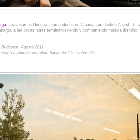
argo
, atravesamos Hungría internándonos en Croacia con destino Zagreb. El c
mbargo, a las pocas horas terminaron riendo y compartiendo música (bendito i
s.
: Budapest, Agosto 2011
ografía a pantalla completa haciendo “clic” sobre ella.