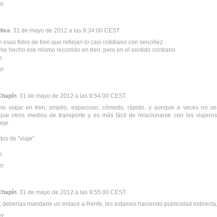
er
liva
31 de mayo de 2012 a las 9:34:00 CEST
esas fotos de tren que reflejan lo casi cotidiano con sencillez.
he hecho ese mismo recorrido en tren, pero en el sentido contrario.
o
er
Chapín
31 de mayo de 2012 a las 9:54:00 CEST
o viajar en tren, amplio, espacioso, cómodo, rápido, y aunque a veces no sea
 que otros medios de transporte y es más fácil de relacionarse con los viajer
eje.
tos de "viaje".
o.
er
Chapín
31 de mayo de 2012 a las 9:55:00 CEST
o, deberías mandarle un enlace a Renfe, les estamos haciendo publicidad indirecta, 
er