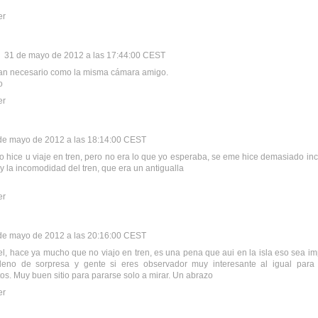
er
31 de mayo de 2012 a las 17:44:00 CEST
. tan necesario como la misma cámara amigo.
o
er
de mayo de 2012 a las 18:14:00 CEST
 hice u viaje en tren, pero no era lo que yo esperaba, se eme hice demasiado in
 y la incomodidad del tren, que era un antigualla
er
de mayo de 2012 a las 20:16:00 CEST
l, hace ya mucho que no viajo en tren, es una pena que aui en la isla eso sea im
 lleno de sorpresa y gente si eres observador muy interesante al igual para
os. Muy buen sitio para pararse solo a mirar. Un abrazo
er