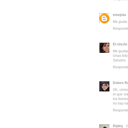
emejota
Me gusta 
Respond
El rincón
Me gustan
Unas foto
Saludos
Respond
Dolors Re
Oh, cómo 
el que vi
los trene
no hay na
Respond
Ripley
3