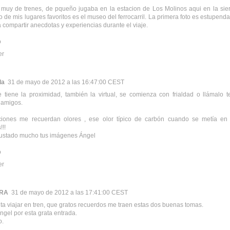
 muy de trenes, de pqueño jugaba en la estacion de Los Molinos aqui en la sie
 de mis lugares favoritos es el museo del ferrocarril. La primera foto es estupend
 compartir anecdotas y experiencias durante el viaje.
o
er
da
31 de mayo de 2012 a las 16:47:00 CEST
 tiene la proximidad, también la virtual, se comienza con frialdad o llámalo
 amigos.
ciones me recuerdan olores , ese olor típico de carbón cuando se metía en t
!!!
ustado mucho tus imágenes Ángel
o
er
RA
31 de mayo de 2012 a las 17:41:00 CEST
a viajar en tren, que gratos recuerdos me traen estas dos buenas tomas.
ngel por esta grata entrada.
o.