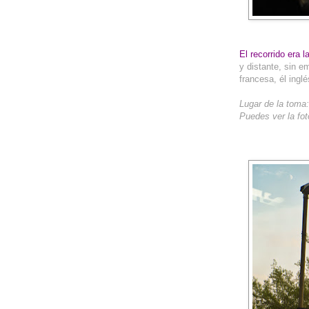
El recorrido era l
y distante, sin e
francesa, él inglé
Lugar de la toma
Puedes ver la fot