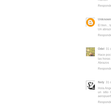
Respond
Unknown
El tren..
Un abraz
Respond
Odel
31 
Hace poco
las horas
Abrazos
Respond
Nely
31 
Hola Ange
un sitio
aeropuert
Respond