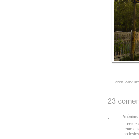
Labels:
color
,
int
23 comen
Anónimo
el tren e
gente est
modestos 