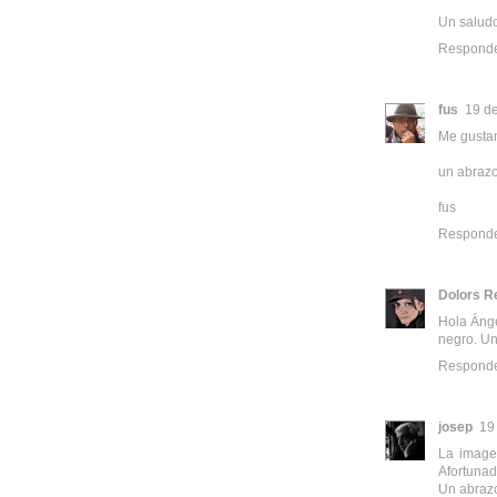
Un saludo
Respond
fus
19 de
Me gustan
un abraz
fus
Respond
Dolors Re
Hola Ánge
negro. Un
Respond
josep
19
La imagen
Afortunad
Un abraz