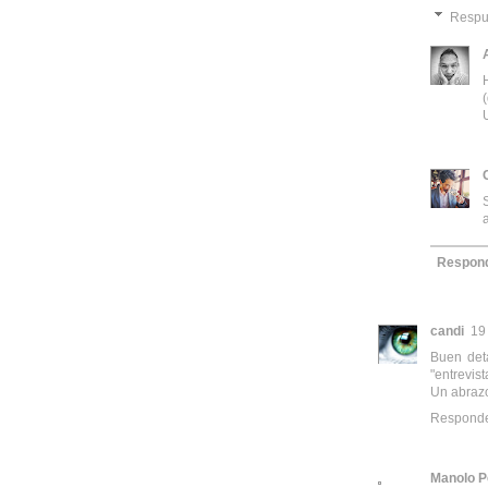
Respu
Respon
candi
19
Buen deta
"entrevist
Un abraz
Respond
Manolo P