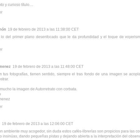
o y curioso título....
er
món
19 de febrero de 2013 a las 11:38:00 CET
lo del primer plano desenfocado que le da profundidad y el toque de voyerismo
er
imenez
19 de febrero de 2013 a las 11:48:00 CET
 tus fotografías, tienen sentido, siempre el tras fondo de una imagen se acopla
strar.
mucho la imagen de Autorretrato con corbata.
o
imenez
er
19 de febrero de 2013 a las 12:06:00 CET
un ambiente muy acogedor, sin duda estos cafés-librerías son propicios para las co
to insinúas, dando pequeñas pistas y dejando abierta a la interpretación del observa