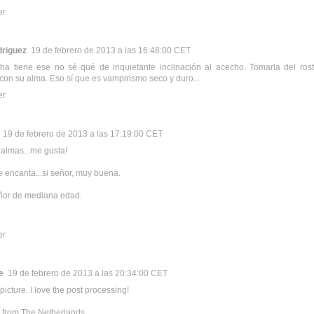
er
driguez
19 de febrero de 2013 a las 16:48:00 CET
a tiene ese no sé qué de inquietante inclinación al acecho. Tomarla del rostr
con su alma. Eso sí que es vampirismo seco y duro...
er
19 de febrero de 2013 a las 17:19:00 CET
almas...me gusta!
e encanta...si señor, muy buena.
ñor de mediana edad.
er
e
19 de febrero de 2013 a las 20:34:00 CET
picture. I love the post processing!
 from The Netherlands,