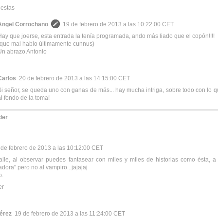
estas
Angel Corrochano
19 de febrero de 2013 a las 10:22:00 CET
Hay que joerse, esta entrada la tenía programada, ando más liado que el copón!!!!
(que mal hablo últimamente cunnus)
Un abrazo Antonio
Carlos
20 de febrero de 2013 a las 14:15:00 CET
Si señor, se queda uno con ganas de más... hay mucha intriga, sobre todo con lo 
al fondo de la toma!
der
 de febrero de 2013 a las 10:12:00 CET
lle, al observar puedes fantasear con miles y miles de historias como ésta, a
adora" pero no al vampiro...jajajaj
o.
er
érez
19 de febrero de 2013 a las 11:24:00 CET