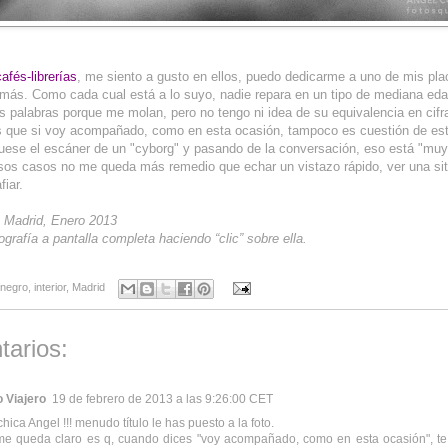
afés-librerías
, me siento a gusto en ellos, puedo dedicarme a uno de mis plac
emás. Como cada cual está a lo suyo, nadie repara en un tipo de mediana ed
tas palabras porque me molan, pero no tengo ni idea de su equivalencia en cifr
 que si voy acompañado, como en esta ocasión, tampoco es cuestión de est
 fuese el escáner de un "cyborg" y pasando de la conversación, eso está "muy
sos casos no me queda más remedio que echar un vistazo rápido, ver una sit
fiar.
: Madrid, Enero 2013
ografía a pantalla completa haciendo “clic” sobre ella.
 negro
,
interior
,
Madrid
tarios:
 Viajero
19 de febrero de 2013 a las 9:26:00 CET
chica Angel !!! menudo título le has puesto a la foto.
e queda claro es q, cuando dices "voy acompañado, como en esta ocasión", te 