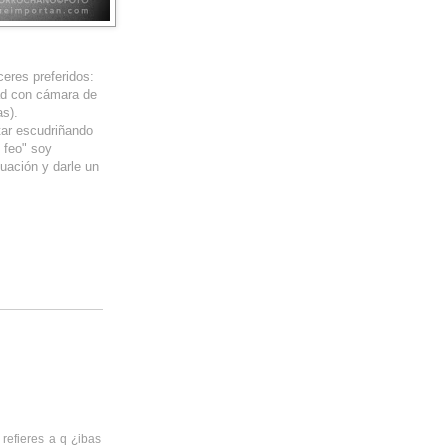
eres preferidos:
ad con cámara de
as).
ar escudriñando
 feo" soy
uación y darle un
refieres a q ¿ibas