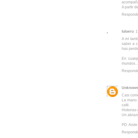
acompañad
A partir d
Respond
lulueru
1
A mí tamb
saber a c
has perdi
En cualq
mundos....
Respond
Unknown
Casi como
La mano q
café.
Historias 
Un abraz
PD. Ande
Respond