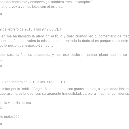
o del vampiro? y entonces ¿tu también eres un vampiro?....
e ahora voy a ver tus fotos con otros ojos.
er
9 de febrero de 2013 a las 9:42:00 CET
ien me ha llamado la atención el título y claro cuando leo tu comentario de me
uantos años equivalen la misma, me ha entrado la duda si es porque realmente
do la noción del espacio-tiempo....
uier caso la foto es estupenda y con ese coche en primer plano que no sé si
..
er
19 de febrero de 2013 a las 9:46:00 CET
 mirar por la "mirilla" Angel. Se queda uno con ganas de mas, o inventando histori
ue asoma es la que, con su aparente tranquilidad, da pié a imaginar confidenci
de la vidurria misma...
o,
 te metes???
er