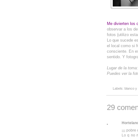
Me divierten los c
observar a los d
fotos (utilizo es
Lo que sucede es
el local como si
consciente. En e
sentido. Y fotogra
Lugar de la toma
Puedes ver la fot
Labels:
blanco y
29 comen
Hortelano
¡¡¡ pobre 
Lo q no m