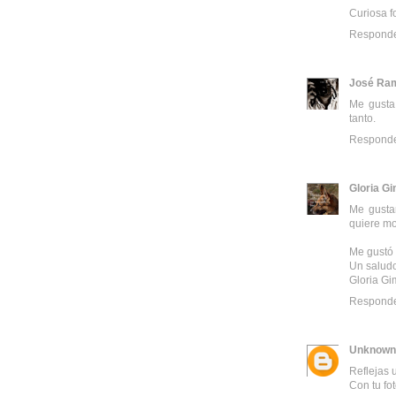
Curiosa fot
Respond
José Ra
Me gusta 
tanto.
Respond
Gloria G
Me gustan
quiere mo
Me gustó 
Un salud
Gloria G
Respond
Unknown
Reflejas 
Con tu fo