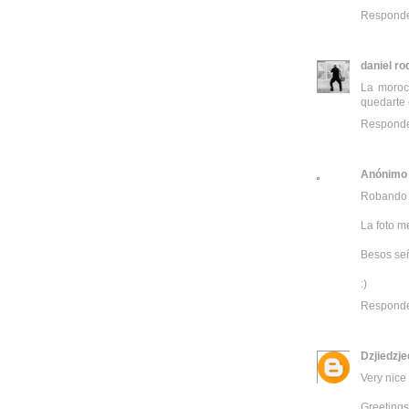
Respond
daniel ro
La moroch
quedarte 
Respond
Anónimo
Robando 
La foto m
Besos se
:)
Respond
Dzjiedzje
Very nice 
Greetings