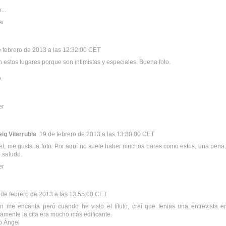
...
er
 febrero de 2013 a las 12:32:00 CET
 estos lugares porque son intimistas y especiales. Buena foto.
o
er
ig Vilarrubla
19 de febrero de 2013 a las 13:30:00 CET
l, me gusta la foto. Por aquí no suele haber muchos bares como estos, una pena.
 saludo.
er
 de febrero de 2013 a las 13:55:00 CET
 me encanta peró cuando he visto el título, creí que tenias una entrevista en
amente la cita era mucho más edificante.
o Ángel