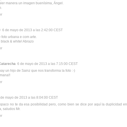
uier manera un imagen buenísima, Ángel.
o.
er
®
6 de mayo de 2013 a las 2:42:00 CEST
 foto urbana e com arte.
 black & white! Abrazo
er
 Catarecha
6 de mayo de 2013 a las 7:15:00 CEST
ay un hijo de Sainz que nos transforma la foto :-)
mana!!
er
 de mayo de 2013 a las 8:04:00 CEST
opaco no te da esa posibilidad pero, como bien se dice por aquí la duplicidad en
, saludos Mr.
er