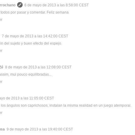
rrochano
6 de mayo de 2013 a las 8:58:00 CEST
 todos por pasar y comentar. Feliz semana
er
7 de mayo de 2013 a las 14:42:00 CEST
in del sujeto y buen efecto del espejo.
er
Zé
8 de mayo de 2013 a las 12:08:00 CEST
assim, mui pouco equilibradas...
er
ayo de 2013 a las 11:05:00 CEST
 los ángulos son caprichosos, instalan la misma realidad en un juego atemporal.
er
usa
9 de mayo de 2013 a las 19:40:00 CEST