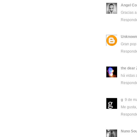
Angel Co
Gracias a
Respond
Unknown
Gran pop 
Respond
the dear 
há vidas 
Respond
g
9 de m
Me gusta,
Respond
Nuno So