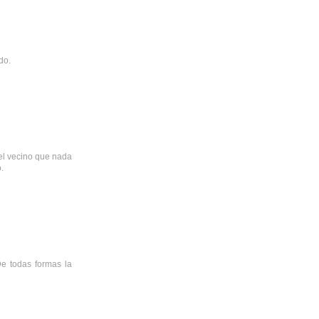
do.
el vecino que nada
.
e todas formas la