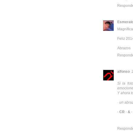
Respond
Esmeral
Magnífica
Feliz 201
Abrazos
Respond
alfonso
Si la fo
emociones
Y ahora t
· un abra
· CR ·
&
·
Respond