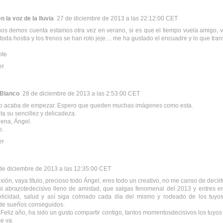
n la voz de la lluvia
27 de diciembre de 2013 a las 22:12:00 CET
s demos cuenta estamos otra vez en verano, si es que el tiempo vuela amigo, v
toda hostia y los frenos se han roto jeje.... me ha gustado el encuadre y lo que tran
ote
er
 Blanco
28 de diciembre de 2013 a las 2:53:00 CET
rno acaba de empezar. Espero que queden muchas imágenes como esta.
a su sencillez y delicadeza.
ena, Ángel.
o.
er
de diciembre de 2013 a las 12:35:00 CET
xión, vaya título, precioso todo Ángel, eres todo un creativo, no me canso de decírt
i abrazotedecisivo lleno de amistad, que salgas fenomenal del 2013 y entres en
felicidad, salud y así siga colmado cada día del mismo y rodeado de los tuyos
 de sueños conseguidos.
Feliz año, ha sido un gusto compartir contigo, tantos momentosdecisivos los tuyos 
e va.