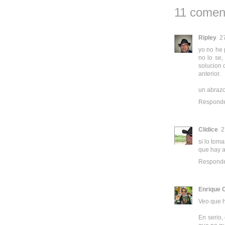
11 coment
Ripley
2
yo no he 
no lo se,
solucion 
anterior.
un abraz
Respond
Clidice
2
si lo tom
que hay a
Respond
Enrique 
Veo que h
En serio,