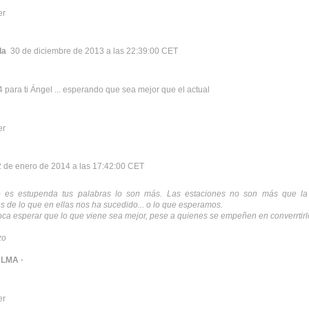
er
da
30 de diciembre de 2013 a las 22:39:00 CET
4 para ti Ángel ... esperando que sea mejor que el actual
er
2 de enero de 2014 a las 17:42:00 CET
to es estupenda tus palabras lo son más. Las estaciones no son más que la
 de lo que en ellas nos ha sucedido... o lo que esperamos.
oca esperar que lo que viene sea mejor, pese a quienes se empeñen en converrtirl
zo
 LMA ·
er