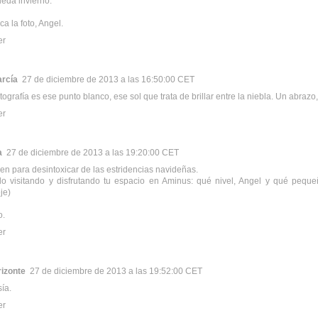
eda invierno.
a la foto, Angel.
er
arcía
27 de diciembre de 2013 a las 16:50:00 CET
tografía es ese punto blanco, ese sol que trata de brillar entre la niebla. Un abrazo,
er
a
27 de diciembre de 2013 a las 19:20:00 CET
n para desintoxicar de las estridencias navideñas.
do visitando y disfrutando tu espacio en Aminus: qué nivel, Angel y qué pequ
je)
o.
er
rizonte
27 de diciembre de 2013 a las 19:52:00 CET
ía.
er