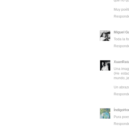
que no qu
Muy poétic
Respond
Miguel G
Toda la fo
Respond
XuanRat
Una image
(He esta
mundo, je
Un abraz
Respond
ÍndigoHo
Pura poes
Respond