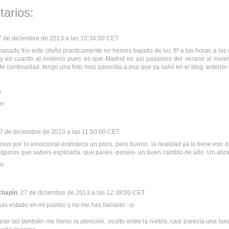
arios:
7 de diciembre de 2013 a las 10:34:00 CET
pasado frio este otoño practicamente no hemos bajado de los 8º a las horas a las 
 y en cuanto al invierno pues es que Madrid es así pasamos del verano al invier
de continuidad. tengo una foto muy parecida a esa que ya salió en el blog anterior o
o
er
7 de diciembre de 2013 a las 11:50:00 CET
amos por lo emocional entristece un poco, pero bueno, la realidad ya lo tiene eso de 
lgunos que sabeis explicarla. que pases -paseis- un buen cambio de año. Un abra
er
Chapín
27 de diciembre de 2013 a las 12:38:00 CET
as estado en mi pueblo y no me has llamado :-p
 ese sol también me llamo la atención, oculto entre la niebla, casi parecía una l