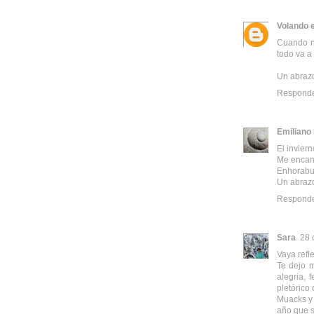
Volando e
Cuando no
todo va a 
Un abraz
Respond
Emiliano
El invie
Me encant
Enhorabu
Un abraz
Respond
Sara
28 
Vaya refle
Te dejo m
alegria, 
pletórico
Muacks y 
año que s