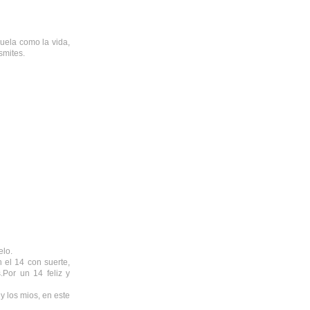
uela como la vida,
smites.
elo.
 el 14 con suerte,
.Por un 14 feliz y
y los mios, en este