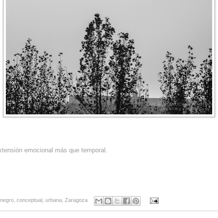
tensión emocional más que temporal.
 negro
,
conceptual
,
urbana
,
Zaragoza