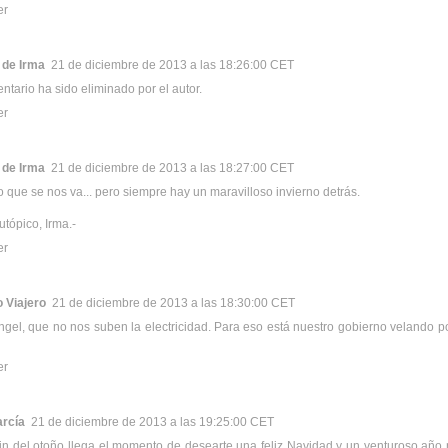
er
 de Irma
21 de diciembre de 2013 a las 18:26:00 CET
ntario ha sido eliminado por el autor.
er
 de Irma
21 de diciembre de 2013 a las 18:27:00 CET
o que se nos va... pero siempre hay un maravilloso invierno detrás.
utópico, Irma.-
er
 Viajero
21 de diciembre de 2013 a las 18:30:00 CET
gel, que no nos suben la electricidad. Para eso está nuestro gobierno velando po
er
arcía
21 de diciembre de 2013 a las 19:25:00 CET
fin del otoño llega el momento de desearte una feliz Navidad y un venturoso año