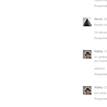
Felices f
Respond
Manel
21
Bonita co
Un abraz
Respond
Ripley
2
el cambio
pq cuando
abrazos
Respond
Ripley
2
por ciert
Respond