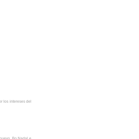
r los intereses del
 nuevo. Bo Nadal e