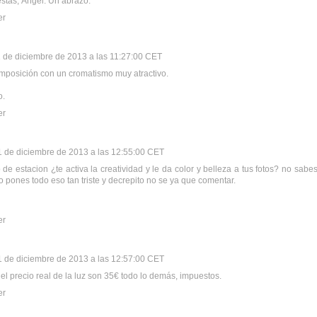
iestas, Ángel. Un abrazo.
er
 de diciembre de 2013 a las 11:27:00 CET
mposición con un cromatismo muy atractivo.
o.
er
1 de diciembre de 2013 a las 12:55:00 CET
 de estacion ¿te activa la creatividad y le da color y belleza a tus fotos? no sab
 pones todo eso tan triste y decrepito no se ya que comentar.
er
1 de diciembre de 2013 a las 12:57:00 CET
o el precio real de la luz son 35€ todo lo demás, impuestos.
er