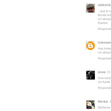
ANRAFE
...que te 
Bonita to
Un abrazo 
Ramón
Respond
Unknown
Hay invie
Un abraz
Respond
josep
21
Una excel
Un fuerte
Respond
Mariluz
2
Bellísima