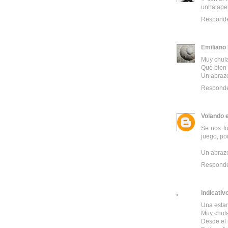
unha aper
Respond
Emiliano
Muy chula
Qué bien 
Un abraz
Respond
Volando e
Se nos f
juego, por
Un abraz
Respond
Indicativ
Una estam
Muy chul
Desde el 