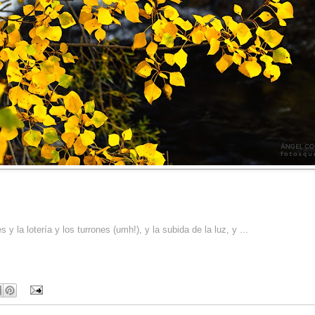
s y la lotería y los turrones (umh!), y la subida de la luz, y ...