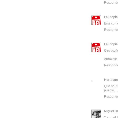
Respond
La utopía
Este come
Respond
La utopía
Otro otoñ
Abrazote 
Respond
Hortelano
Que no An
pueblo.....
Respond
Miguel G
Y con el 