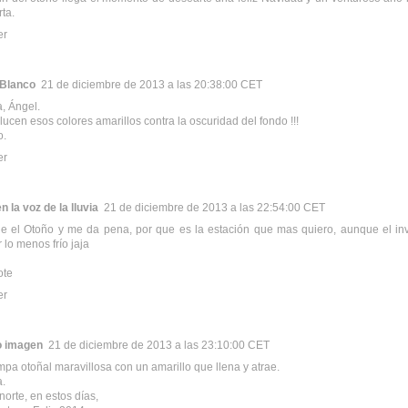
ta.
er
 Blanco
21 de diciembre de 2013 a las 20:38:00 CET
, Ángel.
lucen esos colores amarillos contra la oscuridad del fondo !!!
o.
er
n la voz de la lluvia
21 de diciembre de 2013 a las 22:54:00 CET
ue el Otoño y me da pena, por que es la estación que mas quiero, aunque el i
 lo menos frío jaja
ote
er
o imagen
21 de diciembre de 2013 a las 23:10:00 CET
pa otoñal maravillosa con un amarillo que llena y atrae.
a.
norte, en estos días,