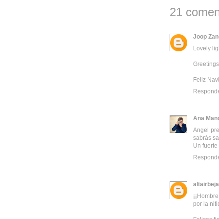
21 comen
Joop Zan
Lovely lig
Greetings
Feliz Nav
Respond
Ana Man
Angel pre
sabrás sa
Un fuerte
Respond
altairbeja
¡¡Hombre!
por la nit