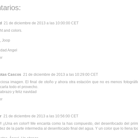
tarios:
d
21 de diciembre de 2013 a las 10:00:00 CET
ht and colors.
, Joop
idad Angel
er
otas Cascos
21 de diciembre de 2013 a las 10:29:00 CET
ciosa imagen. El final de otoño y ahora otra estación que no es menos fotográfic
carla todo el provecho.
 abrazo y feliz navidad
er
r
21 de diciembre de 2013 a las 10:56:00 CET
! ¡¡Una en color!! Me encanta como la has compuesto, del desenfocado del pri
idez de la parte intermedia al desenfocado final del agua. Y un color que lo llena tod