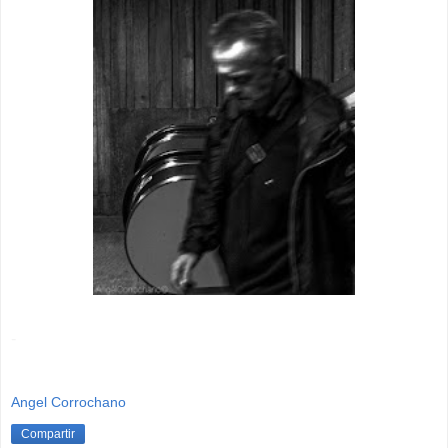
-
Angel Corrochano
Compartir