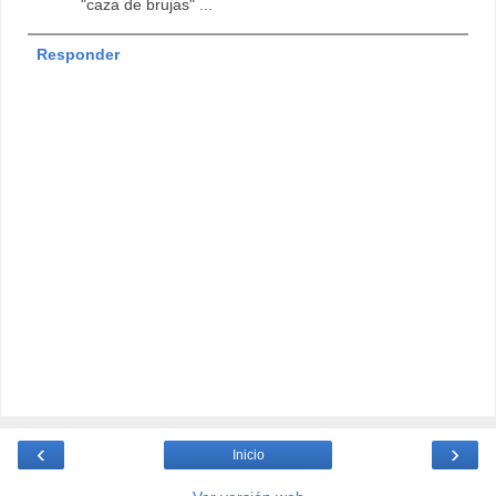
"caza de brujas" ...
Responder
‹
›
Inicio