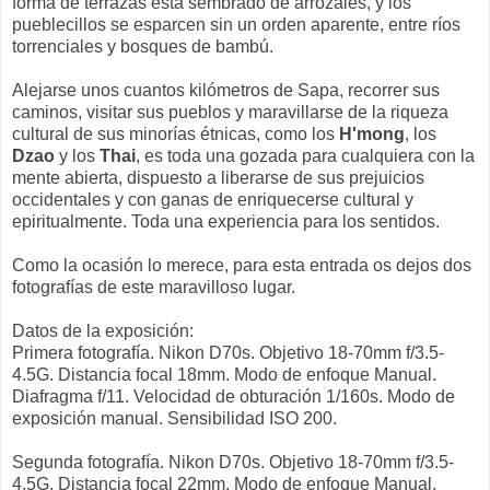
forma de terrazas está sembrado de arrozales, y los
pueblecillos se esparcen sin un orden aparente, entre ríos
torrenciales y bosques de bambú.
Alejarse unos cuantos kilómetros de Sapa, recorrer sus
caminos, visitar sus pueblos y maravillarse de la riqueza
cultural de sus minorías étnicas, como los
H'mong
, los
Dzao
y los
Thai
, es toda una gozada para cualquiera con la
mente abierta, dispuesto a liberarse de sus prejuicios
occidentales y con ganas de enriquecerse cultural y
epiritualmente. Toda una experiencia para los sentidos.
Como la ocasión lo merece, para esta entrada os dejos dos
fotografías de este maravilloso lugar.
Datos de la exposición:
Primera fotografía. Nikon D70s. Objetivo 18-70mm f/3.5-
4.5G. Distancia focal 18mm. Modo de enfoque Manual.
Diafragma f/11. Velocidad de obturación 1/160s. Modo de
exposición manual. Sensibilidad ISO 200.
Segunda fotografía. Nikon D70s. Objetivo 18-70mm f/3.5-
4.5G. Distancia focal 22mm. Modo de enfoque Manual.