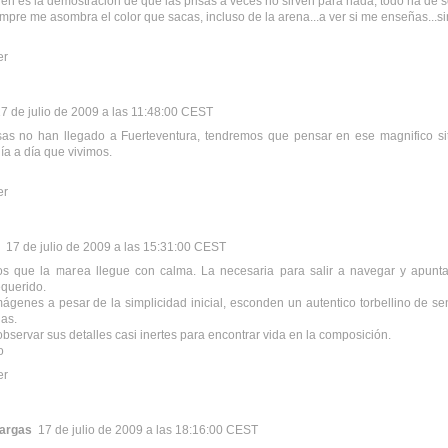
en es la demostración de que las prisas a veces no sirven para nada, todo ha de s
pre me asombra el color que sacas, incluso de la arena...a ver si me enseñas...sin
er
7 de julio de 2009 a las 11:48:00 CEST
isas no han llegado a Fuerteventura, tendremos que pensar en ese magnifico sit
día a día que vivimos.
er
17 de julio de 2009 a las 15:31:00 CEST
s que la marea llegue con calma. La necesaria para salir a navegar y apuntar
equerido.
mágenes a pesar de la simplicidad inicial, esconden un autentico torbellino de s
las.
bservar sus detalles casi inertes para encontrar vida en la composición.
o
er
argas
17 de julio de 2009 a las 18:16:00 CEST