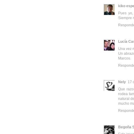
kiko espe
Pues yo,
Siempre m
Respond
Lucía Cas
Una vez m
Un abraz
Marcos.
Respond
Nely
17 
Que razon
rodea tam
natural d
mucho ma
Respond
Begoña S