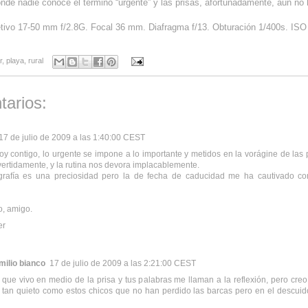
nde nadie conoce el término “urgente” y las prisas, afortunadamente, aún no 
tivo 17-50 mm f/2.8G. Focal 36 mm. Diafragma f/13. Obturación 1/400s. ISO
r
,
playa
,
rural
tarios:
17 de julio de 2009 a las 1:40:00 CEST
oy contigo, lo urgente se impone a lo importante y metidos en la vorágine de las 
vertidamente, y la rutina nos devora implacablemente.
ografía es una preciosidad pero la de fecha de caducidad me ha cautivado c
, amigo.
er
milio bianco
17 de julio de 2009 a las 2:21:00 CEST
 que vivo en medio de la prisa y tus palabras me llaman a la reflexión, pero cre
tan quieto como estos chicos que no han perdido las barcas pero en el descuid