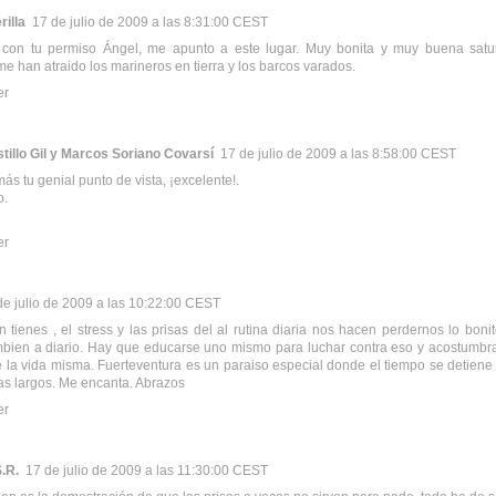
rilla
17 de julio de 2009 a las 8:31:00 CEST
 con tu permiso Ángel, me apunto a este lugar. Muy bonita y muy buena satur
e han atraido los marineros en tierra y los barcos varados.
er
tillo Gil y Marcos Soriano Covarsí
17 de julio de 2009 a las 8:58:00 CEST
ás tu genial punto de vista, ¡excelente!.
o.
er
de julio de 2009 a las 10:22:00 CEST
 tienes , el stress y las prisas del al rutina diaria nos hacen perdernos lo bon
bien a diario. Hay que educarse uno mismo para luchar contra eso y acostumbrars
e la vida misma. Fuerteventura es un paraiso especial donde el tiempo se detiene
s largos. Me encanta. Abrazos
er
.R.
17 de julio de 2009 a las 11:30:00 CEST