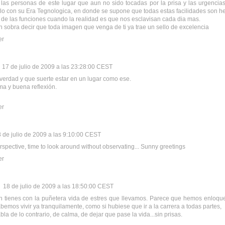
las personas de este lugar que aun no sido tocadas por la prisa y las urgencias
lo con su Era Tegnologica, en donde se supone que todas estas facilidades son he
" de las funciones cuando la realidad es que nos esclavisan cada dia mas.
 sobra decir que toda imagen que venga de ti ya trae un sello de excelencia
er
17 de julio de 2009 a las 23:28:00 CEST
verdad y que suerte estar en un lugar como ese.
a y buena reflexión.
er
 de julio de 2009 a las 9:10:00 CEST
rspective, time to look around without observating... Sunny greetings
er
18 de julio de 2009 a las 18:50:00 CEST
 tienes con la puñetera vida de estres que llevamos. Parece que hemos enloque
bemos vivir ya tranquilamente, como si hubiese que ir a la carrera a todas partes,
bla de lo contrario, de calma, de dejar que pase la vida...sin prisas.