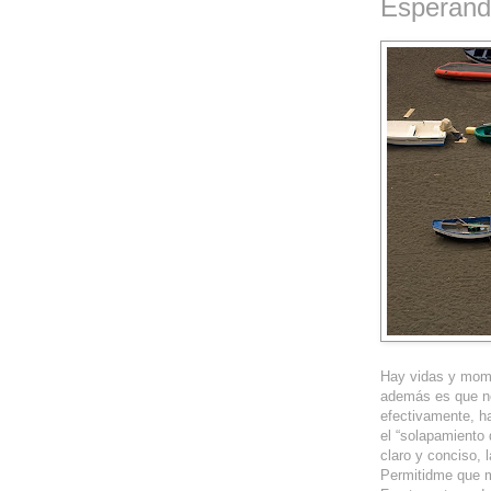
Esperand
Hay vidas y momen
además es que no 
efectivamente, ha
el “solapamiento
claro y conciso, 
Permitidme que m