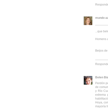
Respond
mundo az
_______
...que be
Homens a 
Beijos de
_______
Respond
Belen Bi
Perdón po
de comuni
y Río Cua
extrema 
habilitac
Hoya, com
mayoría h