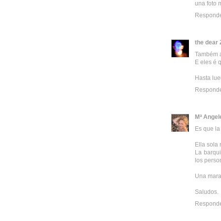
una foto 
Respond
the dear 
Também an
E eles é 
Hasta lu
Respond
Mª Angel
Es que la 
Ella sola
La barqui
los perso
Una marav
Saludos.
Respond