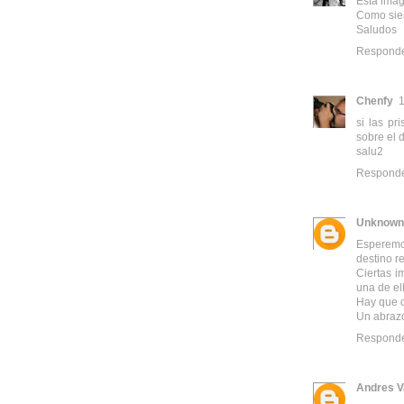
Esta imag
Como siem
Saludos
Respond
Chenfy
1
si las pr
sobre el 
salu2
Respond
Unknown
Esperemo
destino r
Ciertas i
una de el
Hay que o
Un abraz
Respond
Andres V