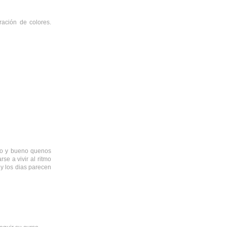
ación de colores.
ito y bueno quenos
e a vivir al ritmo
 y los dias parecen