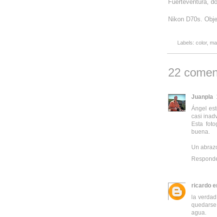
Fuerteventura, do
Nikon D70s. Obje
Labels:
color
,
ma
22 comen
Juanpla
Ángel est
casi inad
Esta fot
buena.
Un abrazo
Respond
ricardo e
la verdad
quedarse 
agua.