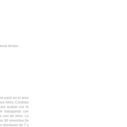
esse tempo...
i país) en el área
nos Aires, Córdoba
para acabar con la
ir trabajando con
 a uno de ellos, La
s 90 viviendas (la
on alrededor de 7 u