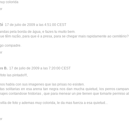
muy colorida
er
Zé
17 de julio de 2009 a las 4:51:00 CEST
das pela borda de água, e fazes tu muito bem.
que têm razão, para que é a presa, para se chegar mais rapidamente ao cemitério?
ego compadre.
er
es B.
17 de julio de 2009 a las 7:20:00 CEST
foto las pintado!!!,
 nos habla con sus imagenes que las prisas no esisten.
tas solitarias en esa arena tan negra nos dan mucha quietud, los perros campa
najes contandose historias , que para menear un pie tienen que tomarle permiso al 
illa de foto y ademas muy colorida, le da mas fuerza a esa quietud...
er