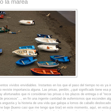
o la marea
tos vividos envidiables. Instantes en los que el paso del tiempo no es ya i
reviste importancia alguna. Las prisas, perdón, ¿qué significado tiene esa p
y afortunados que ni consideran las prisas o los plazos de entrega o el “reco
 de procesos”..., en fin una ingente cantidad de eufemismos que esconden a
la angustia y la histeria de una vida que galopa a lomos de caballo desbocado
e baje (bueno casi que me tengo que tirar) en este momento, aquí, en esta 