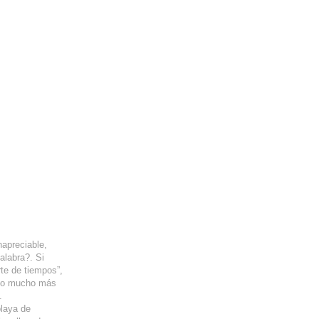
napreciable,
alabra?. Si
rte de tiempos”,
lgo mucho más
.
playa de