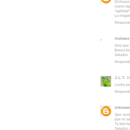
Dichosos 
nuevo sig
"agilidad
La imagen
Respond
Anónimo
Dios que 
Buena tom
Saludos.
Respond
J. L. T.
18
Lovely pe
Respond
Unknown
Que razon
que no sa
Tu foto ha
Saludos,