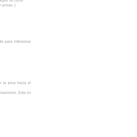
eguir su curso
 prisas ;)
io para refexionar
 la proa hacia el
ensaciones. Esta es