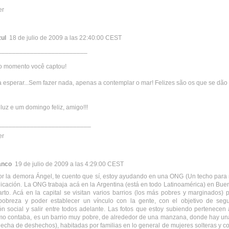
er
ul
18 de julio de 2009 a las 22:40:00 CEST
_________________________
lo momento você captou!
esperar...Sem fazer nada, apenas a contemplar o mar! Felizes são os que se dão 
 luz e um domingo feliz, amigo!!!
__________________________
er
anco
19 de julio de 2009 a las 4:29:00 CEST
r la demora Ángel, te cuento que sí, estoy ayudando en una ONG (Un techo para m
cación. La ONG trabaja acá en la Argentina (está en todo Latinoamérica) en Bue
rto. Acá en la capital se visitan varios barrios (los más pobres y marginados) 
pobreza y poder establecer un vínculo con la gente, con el objetivo de segu
ión social y salir entre todos adelante. Las fotos que estoy subiendo pertenecen
o contaba, es un barrio muy pobre, de alrededor de una manzana, donde hay una
echa de deshechos), habitadas por familias en lo general de mujeres solteras y c