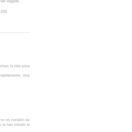
han llegado.
 200.
prisas la vida pasa
ompletamente, muy
o no es cuestión de
o le han robado el