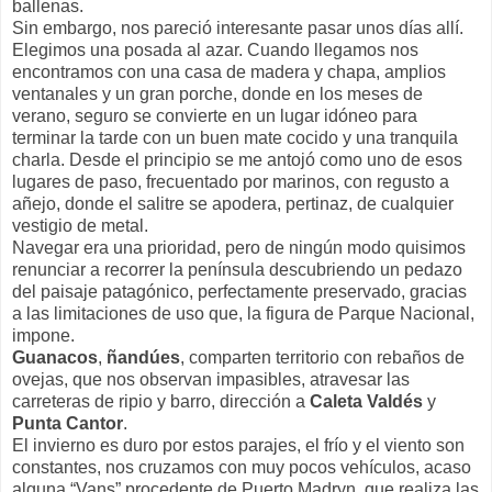
ballenas.
Sin embargo, nos pareció interesante pasar unos días allí.
Elegimos una posada al azar. Cuando llegamos nos
encontramos con una casa de madera y chapa, amplios
ventanales y un gran porche, donde en los meses de
verano, seguro se convierte en un lugar idóneo para
terminar la tarde con un buen mate cocido y una tranquila
charla. Desde el principio se me antojó como uno de esos
lugares de paso, frecuentado por marinos, con regusto a
añejo, donde el salitre se apodera, pertinaz, de cualquier
vestigio de metal.
Navegar era una prioridad, pero de ningún modo quisimos
renunciar a recorrer la península descubriendo un pedazo
del paisaje patagónico, perfectamente preservado, gracias
a las limitaciones de uso que, la figura de Parque Nacional,
impone.
Guanacos
,
ñandúes
, comparten territorio con rebaños de
ovejas, que nos observan impasibles, atravesar las
carreteras de ripio y barro, dirección a
Caleta Valdés
y
Punta Cantor
.
El invierno es duro por estos parajes, el frío y el viento son
constantes, nos cruzamos con muy pocos vehículos, acaso
alguna “Vans” procedente de Puerto Madryn, que realiza las