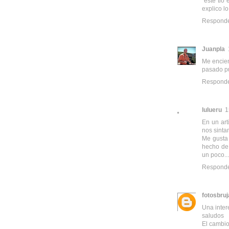
"este tio
explico l
Respond
Juanpla
Me encien
pasado p
Respond
lulueru
1
En un ar
nos sinta
Me gusta 
hecho de 
un poco....
Respond
fotosbru
Una inter
saludos
El cambio