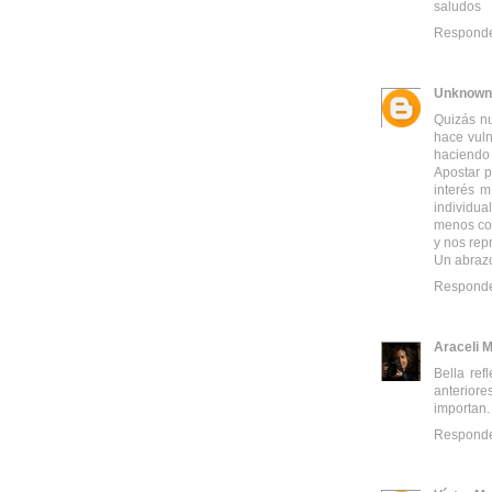
saludos
Respond
Unknown
Quizás nu
hace vuln
haciendo 
Apostar p
interés 
individua
menos con
y nos rep
Un abraz
Respond
Araceli 
Bella re
anteriore
importan.
Respond