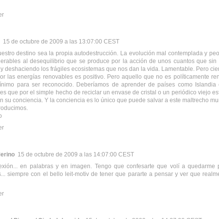
er
15 de octubre de 2009 a las 13:07:00 CEST
estro destino sea la propia autodestrucción. La evolución mal contemplada y peo
erables al desequilibrio que se produce por la acción de unos cuantos que sin
y deshaciendo los frágiles ecosistemas que nos dan la vida. Lamentable. Pero cier
or las energías renovables es positivo. Pero aquello que no es políticamente ren
mínimo para ser reconocido. Deberíamos de aprender de países como Islandia 
les que por el simple hecho de reciclar un envase de cristal o un periódico viejo e
 su conciencia. Y la conciencia es lo único que puede salvar a este maltrecho 
roducimos.
o
er
Merino
15 de octubre de 2009 a las 14:07:00 CEST
flexión... en palabras y en imagen. Tengo que confesarte que volí a quedarme
s... siempre con el bello leit-motiv de tener que pararte a pensar y ver que real
er