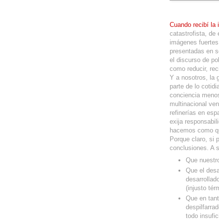
Cuando recibí la 
catastrofista, d
imágenes fuertes.
presentadas en so
el discurso de p
como reducir, reci
Y a nosotros, la 
parte de lo cotid
conciencia menos
multinacional ven
refinerías en esp
exija responsabil
hacemos como qu
Porque claro, si 
conclusiones. A 
Que nuestro
Que el desa
desarrollad
(injusto tér
Que en tant
despilfarra
todo insufic