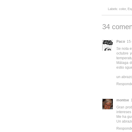
Labels:
color
,
Es
34 comen
Paco
15 
Se nota e
octubre 
temperatu
Málaga do
estio sgu
un abraz
Respond
montse
Gran prob
intereses
Me ha gus
Un abraz
Respond