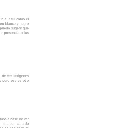
to el azul como el
a en blanco y negro
 puedo sugerir que
tar presencia a las
za de ver imágenes
s pero ese es otro
zamos a base de ver
 mira con cara de