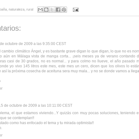
paña
,
naturaleza
,
rural
tarios:
de octubre de 2009 a las 9:35:00 CEST
l cambio climático Ángel, y es bastante grave digan lo que digan, lo que no es no
yo aún en Málaga vista de manga corta... ¡seis meses ya de verano contando 
ras casi de 30 grados, no es normal... y para colmo no llueve, el año pasado 
nde yo vivo 145 litros este mes, este mes un cero, dicen que los olivos lo está
e así la próxima cosecha de aceituna sera muy mala... y no se donde vamos a llega
o
er
15 de octubre de 2009 a las 10:11:00 CEST
lema, el que estamos viviendo...Y quizás con muy pocas soluciones, teniendo e
 que se contemplan!!
tado como has enfocado el tema y tu mirada optimista!!
o.
er