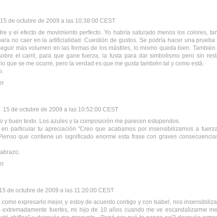
15 de octubre de 2009 a las 10:38:00 CEST
re y el efecto de movimiento perfecto. Yo habría saturado menos los colores, tan
para no caer en la artificialidad. Cuestión de gustos. Se podría hacer una prueb
eguir más volumen en las formas de los mástiles, lo mismo queda bien. También
sobre el carril, para que gane fuerza, la fusta para dar simbolismo pero sin res
s lo que se me ocurre, pero la verdad es que me gusta también tal y como está.
o.
er
15 de octubre de 2009 a las 10:52:00 CEST
o y buen texto. Los azules y la composición me parecen estupendos.
en particular tu apreciación "Creo que acabamos por insensibilizarnos a fuer
 Pienso que contiene un significado enorme esta frase con graves consecuencia
 abrazo.
er
15 de octubre de 2009 a las 11:20:00 CEST
 como expresarlo mejor, y estoy de acuerdo contigo y con Isabel, nos insensibili
 extremadamente fuertes, mi hijo de 10 años cuando me ve escandalizarme me