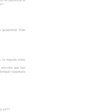
do de paciencia le
ón?
a "guapísima". Este
s, no importa cómo
a elección que has
tentado respetarla
ivo no??