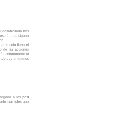
r desarrollada nos
 escrúpulos siguen
to.
table solo tiene el
o de las acciones
stán colaborando al
mundo que anidamos
 pegada a los post
mente son fotos que