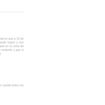
rmal es que a 15 de
desde mayo! y con
medi en la zona de
n notando y que si
r.
n cuenta todos los