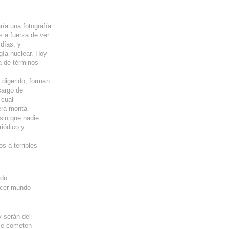
ría una fotografía
s a fuerza de ver
días, y
gía nuclear. Hoy
a de términos
 digerido, forman
cargo de
 cual
era monta
 sin que nadie
riódico y
s a terribles
ndo
ercer mundo
y serán del
o se cometen