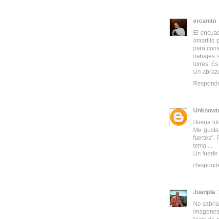
ercanito
El encuad
amarillo 
para cons
trabajes 
torres. E
Un abraz
Respond
Unknown
Buena fot
Me gusta 
fuertes".
tema ...
Un fuerte
Respond
Juanpla
No sabría
imagenes