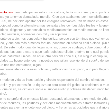
invitación
para participar en esta convocatoria, tenía muy claro que no publica
e eso ya tenemos demasiado, me dije. Creo que acabamos por insensibilizarno
 Así, he decidido apostar por las energías renovables, tan de moda en estos 
ciedad como la alternativa más sensata a los combustibles fósiles y la ener
olíticos, dirigentes y responsables medioambientales de medio mundo, se llen
clar, reutilizar, adornados con mil y un adjetivos.
gente de a pie, nos consuela y tranquiliza, porque son términos que ya hemos
iano, y que con más o menos fortuna, ponemos en práctica casi a diario. ¡Un 
!. De este modo, cuando llegan noticias, como de soslayo, sobre cómo tal o
de sus basuras a este o aquel país subdesarrollado; o cómo tal o cual petrol
acios naturales únicos, en aquel otro país del cono sur, sin ningún escrúpulo,
idades ..., bueno entonces, a nosotros nos pillan resolviendo el
sudoku
del pe
e nos nos enteramos, oigan.
prestamos atención a esas noticias y reflexionamos un poco, a lo peor llegamo
saber:
 modo de vida es insostenible y directo responsable del cambio climático.
rrollo, y por extensión, la riqueza de esta parte del globo, la occidental o mu
o, que dicen, se cimienta sobre el subdesarrollo y pobreza del denominado t
mino).
o no se profundice en estas ideas, buscando alternativas a un modo de vida
dor de recursos, las políticas y acciones medioambientales estarán lastradas 
ientes para evitar el deterioro del globo, y frenar las atrocidades que a diari