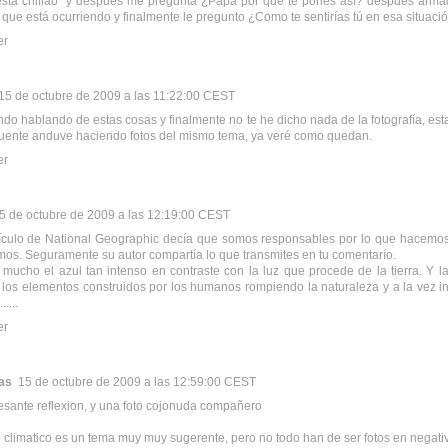
 está chiflao" y después me pregunta ¿Papá por qué te pones así? después arma
o que está ocurriendo y finalmente le pregunto ¿Como te sentirías tú en esa situaci
er
15 de octubre de 2009 a las 11:22:00 CEST
do hablando de estas cosas y finalmente no te he dicho nada de la fotografía, est
uente anduve haciendo fotos del mismo tema, ya veré como quedan.
er
5 de octubre de 2009 a las 12:19:00 CEST
tículo de National Geographic decía que somos responsables por lo que hacemo
mos. Seguramente su autor compartía lo que transmites en tu comentarío.
mucho el azul tan intenso en contraste con la luz que procede de la tierra. Y l
los elementos construidos por los humanos rompiendo la naturaleza y a la vez in
.....
er
jas
15 de octubre de 2009 a las 12:59:00 CEST
esante reflexion, y una foto cojonuda compañero
 climatico es un tema muy muy sugerente, pero no todo han de ser fotos en negat