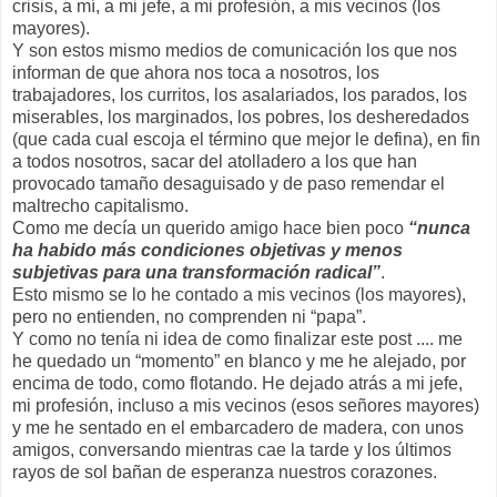
crisis, a mí, a mi jefe, a mi profesión, a mis vecinos (los
mayores).
Y son estos mismo medios de comunicación los que nos
informan de que ahora nos toca a nosotros, los
trabajadores, los curritos, los asalariados, los parados, los
miserables, los marginados, los pobres, los desheredados
(que cada cual escoja el término que mejor le defina), en fin
a todos nosotros, sacar del atolladero a los que han
provocado tamaño desaguisado y de paso remendar el
maltrecho capitalismo.
Como me decía un querido amigo hace bien poco
“nunca
ha habido más condiciones objetivas y menos
subjetivas para una transformación radical”
.
Esto mismo se lo he contado a mis vecinos (los mayores),
pero no entienden, no comprenden ni “papa”.
Y como no tenía ni idea de como finalizar este post .... me
he quedado un “momento” en blanco y me he alejado, por
encima de todo, como flotando. He dejado atrás a mi jefe,
mi profesión, incluso a mis vecinos (esos señores mayores)
y me he sentado en el embarcadero de madera, con unos
amigos, conversando mientras cae la tarde y los últimos
rayos de sol bañan de esperanza nuestros corazones.