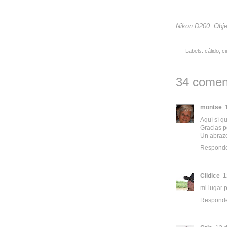
Nikon D200. Obje
Labels:
cálido
,
c
34 comen
montse
Aquí sí q
Gracias p
Un abraz
Respond
Clidice
1
mi lugar 
Respond