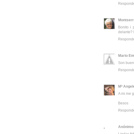
Respond
Montserr
Bonito i 
delante? 
Respond
Mario Emi
Son buena
Respond
Mª Angel
A mi me g
Besos
Respond
Anónimo
Lindas fot