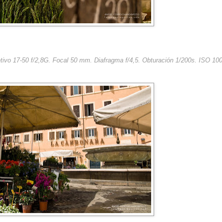
tivo 17-50 f/2,8G. Focal 50 mm. Diafragma f/4,5. Obturación 1/200s. ISO 100