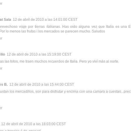
er
at Sala
12 de abril de 2010 a las 14:01:00 CEST
prevechoso viaje por tierras italianas. Has oido alguna vez que Italia es una
Por lo menos las frutas i los mercados se parecen mucho. Saludos
er
lio
12 de abril de 2010 a las 15:19:00 CEST
s las fotos, me traen muchos recuerdos de Italia. Pero yo viví más al norte.
er
es B.
12 de abril de 2010 a las 15:44:00 CEST
ustan los mercadillos, son para disfrutar y encima con una camara a cuestas...prec
er
12 de abril de 2010 a las 18:03:00 CEST
os a terceira é de arrasar!