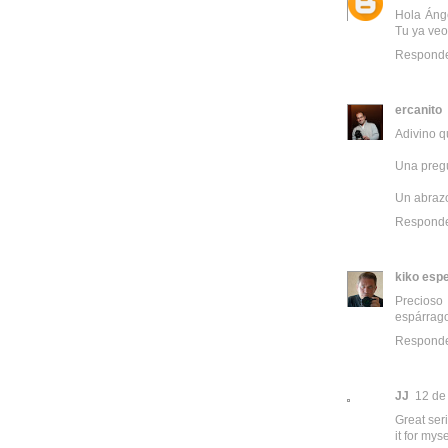
Hola Ánge
Tu ya veo
Respond
ercanito
Adivino q
Una pregu
Un abraz
Respond
kiko espe
Precioso 
espárrago
Respond
JJ
12 de
Great ser
it for myse