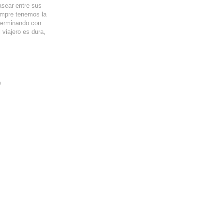
Pasear entre sus
empre tenemos la
 terminando con
 viajero es dura,
.