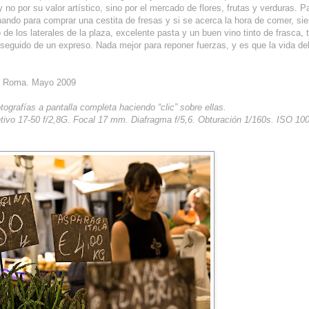
 no por su valor artístico, sino por el mercado de flores, frutas y verduras. 
ando para comprar una cestita de fresas y si se acerca la hora de comer, si
de los laterales de la plaza, excelente pasta y un buen vino tinto de frasca,
seguido de un expreso. Nada mejor para reponer fuerzas, y es que la vida del
a: Roma. Mayo 2009
tografías a pantalla completa haciendo “clic” sobre ellas.
tivo 17-50 f/2,8G. Focal 17 mm. Diafragma f/5,6. Obturación 1/160s. ISO 100