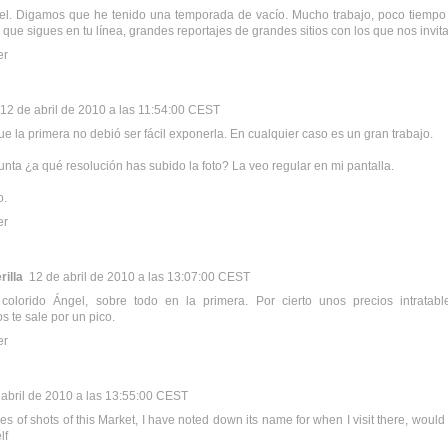
l. Digamos que he tenido una temporada de vacío. Mucho trabajo, poco tiempo p
 que sigues en tu línea, grandes reportajes de grandes sitios con los que nos invita
er
12 de abril de 2010 a las 11:54:00 CEST
ue la primera no debió ser fácil exponerla. En cualquier caso es un gran trabajo.
nta ¿a qué resolución has subido la foto? La veo regular en mi pantalla.
o.
er
rilla
12 de abril de 2010 a las 13:07:00 CEST
colorido Ángel, sobre todo en la primera. Por cierto unos precios intratables
s te sale por un pico.
er
 abril de 2010 a las 13:55:00 CEST
ies of shots of this Market, I have noted down its name for when I visit there, would
lf