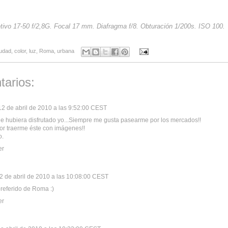
tivo 17-50 f/2,8G. Focal 17 mm. Diafragma f/8. Obturación 1/200s. ISO 100.
iudad
,
color
,
luz
,
Roma
,
urbana
tarios:
12 de abril de 2010 a las 9:52:00 CEST
ue hubiera disfrutado yo...Siempre me gusta pasearme por los mercados!!
or traerme éste con imágenes!!
o.
er
2 de abril de 2010 a las 10:08:00 CEST
preferido de Roma :)
er