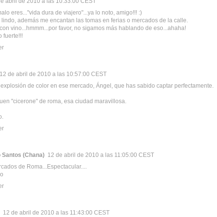
e abril de 2010 a las 10:33:00 CEST
alo eres..."vida dura de viajero"...ya lo noto, amigo!!! :)
lindo, además me encantan las tomas en ferias o mercados de la calle.
 con vino...hmmm...por favor, no sigamos más hablando de eso...ahaha!
fuerte!!!
er
12 de abril de 2010 a las 10:57:00 CEST
explosión de color en ese mercado, Ángel, que has sabido captar perfectamente.
uen "cicerone" de roma, esa ciudad maravillosa.
o.
er
 Santos (Chana)
12 de abril de 2010 a las 11:05:00 CEST
cados de Roma...Espectacular....
ço
er
12 de abril de 2010 a las 11:43:00 CEST