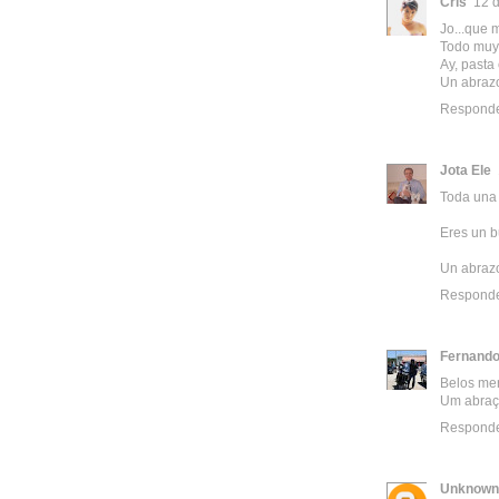
Cris
12 d
Jo...que m
Todo muy 
Ay, pasta
Un abrazo 
Respond
Jota Ele
Toda una 
Eres un b
Un abraz
Respond
Fernando
Belos mer
Um abra
Respond
Unknown