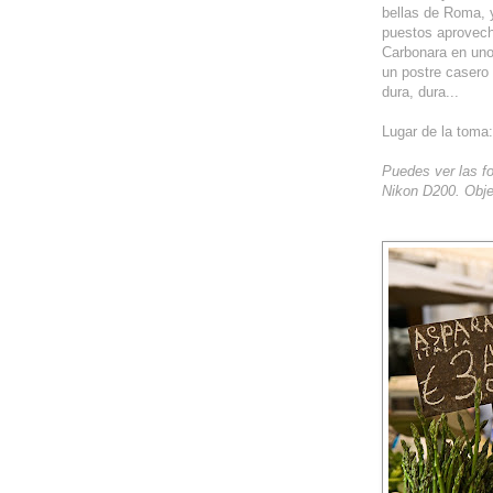
bellas de Roma, y
puestos aprovech
Carbonara en uno 
un postre casero 
dura, dura...
Lugar de la tom
Puedes ver las fo
Nikon D200. Obje