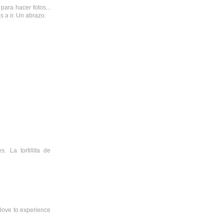
ara hacer fotos...
s a ir. Un abrazo.
. La tortillita de
 love to experience