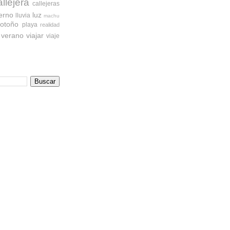
allejera
callejeras
ierno
luz
lluvia
machu
otoño
playa
realidad
verano
viajar
viaje