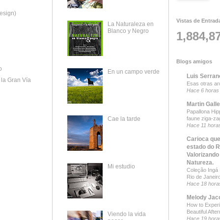
esign)
Vistas de Entrad
La Naturaleza en
Blanco y Negro
1,884,8
Blogs amigos
o
En un campo verde
Luis Serran
la Gran Vía
Esas otras ar
Hace 6 horas
Martin Gall
Papallona Hipp
faune ziga-za
Cae la tarde
Hace 11 hora
Carioca que
estado do R
Valorizando
Natureza.
Mi estudio
Coleção Ingá B
Rio de Janeir
Hace 18 hora
Melody Jac
How to Exper
Beautiful Afte
Viendo la vida
Hace 19 hora