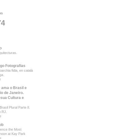
as
74
o
quitecturas.
ego Fotografias
archia fidia, en català
ga.
s
 ama o Brasil e
io de Janeiro.
 sua Cultura e
rasil Plural Parte II.
o RJ.
s
ob
ience the Most
rnoon at Kay Park
s