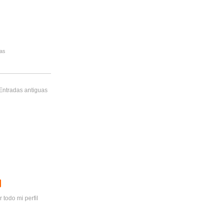
as
Entradas antiguas
r todo mi perfil