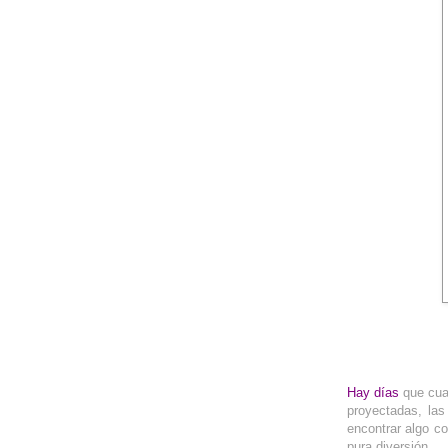
__
Hay días
que cua
proyectadas, las
encontrar algo co
pura diversión.