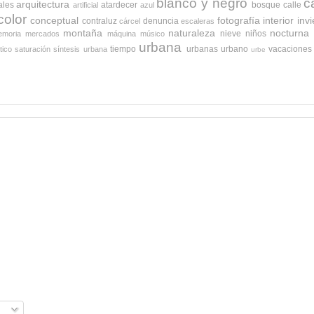
blanco y negro
c
arquitectura
ales
atardecer
bosque
calle
artificial
azul
color
conceptual
fotografía
interior
inv
contraluz
denuncia
cárcel
escaleras
montaña
naturaleza
nocturna
nieve
niños
moria
mercados
máquina
músico
urbana
tiempo
urbanas
urbano
vacaciones
tico
saturación
síntesis urbana
urbe