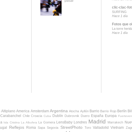
pasar
clic-clac-fo
SURFING
Hace 1 día
Fotos que o
La torre herid
Hace 1 día
Argentina
Altiplano
America
Amsterdam
Barrio
Berlín
Bi
e
Atocha
Ayllón
Barrio Rojo
Carabanchel
Dublín
España
Europa
Chile
Croacia
Dubrovnik
Duero
Cuba
Fuerteven
Madrid
da
LensBaby
Londres
Nue
La Gomera
Marrakech
Isla Cristina
La Albufera
Reflejos
StreetPhoto
tugal
Roma
Valladolid
Vietnam
Sapa
Segovia
Toro
Zag