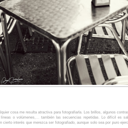
lquier cosa me resulta atractiva para fotografiarla. Los brillos, algunos contr
 líneas o volúmenes,… también las secuencias repetidas. Lo difícil es sal
n cierto interés que merezca ser fotografiado, aunque solo sea por puro ejerci