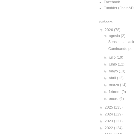
Facebook
Tumbler (Fhoto&D
Bitácora
▼
2026
(78)
▼
agosto
(2)
Sensible al tact
Caminando por 
►
julio
(10)
►
junio
(12)
►
mayo
(13)
►
abril
(12)
►
marzo
(14)
►
febrero
(9)
►
enero
(6)
►
2025
(135)
►
2024
(129)
►
2023
(127)
►
2022
(124)