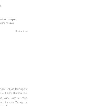
to
lvidé romper
a por el rayo
Mostrar todo
lbao
Bolivia
Budapest
Hanoi
Historia
tura
Hué
va York
Parque
París
Zaragoza
reb
Zamora