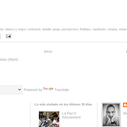
els:
blanco y negro
,
contraste
,
detalle
,
juego
,
perspectiva
,
Reflejos
,
repetición
,
urbana
,
urban
Inicio
adas (Atom)
Powered by
Translate
Lo más visitado en los últimos 30 días
Ve
La Paz V:
Amusement