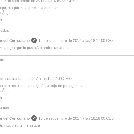
12 de septiembre de 2017 a las 9:50:00 CEST
gar, magnífica la luz y los contrastes.
o Ángel
er
estas
Angel Corrochano
15 de septiembre de 2017 a las 18:17:00 CEST
Me alegra que te guste Alejandro, un abrazo
der
 de septiembre de 2017 a las 12:22:00 CEST
so contraste, con la enigmática caja de protagonista.
o Ángel
er
estas
Angel Corrochano
15 de septiembre de 2017 a las 18:18:00 CEST
Gracias Josep, un abrazo