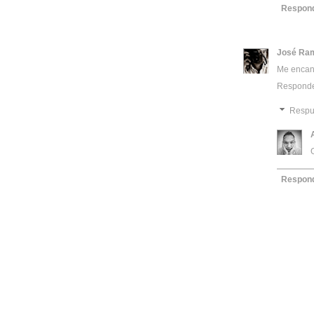
Respon
José Ra
Me encant
Respond
Respu
Respon