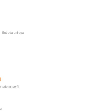
Entrada antigua
r todo mi perfil
as