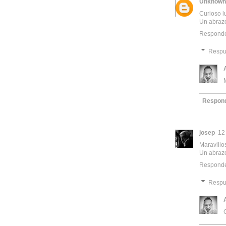
Unknown
Curioso lu
Un abraz
Respond
Respu
Respon
josep
12
Maravillo
Un abraz
Respond
Respu