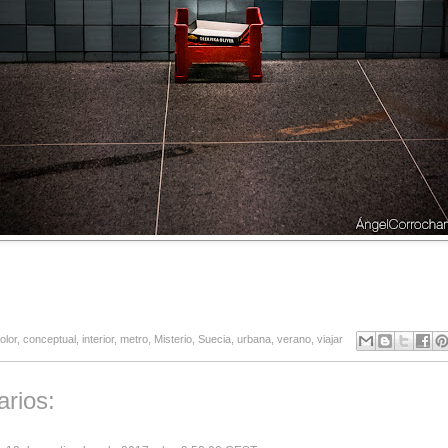
olor
,
conceptual
,
interior
,
metro
,
Misterio
,
Suecia
,
urbana
,
verano
,
viajar
rios: