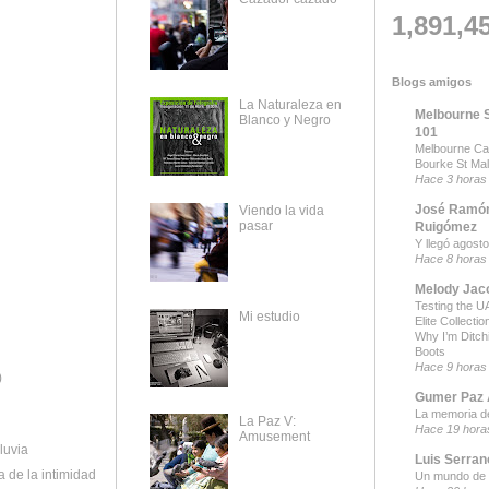
1,891,4
Blogs amigos
La Naturaleza en
Melbourne 
Blanco y Negro
101
Melbourne Ca
Bourke St Mal
Hace 3 horas
José Ramón
Viendo la vida
pasar
Ruigómez
Y llegó agosto
Hace 8 horas
Melody Jac
Testing the UA
Mi estudio
Elite Collecti
Why I’m Ditch
Boots
Hace 9 horas
)
Gumer Paz A
l
La memoria d
La Paz V:
Hace 19 hora
Amusement
luvia
Luis Serran
a de la intimidad
Un mundo de 