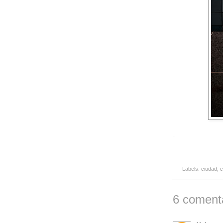
-
Labels:
ciudad
,
c
6 comenta