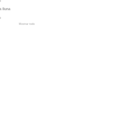
s
a lluna
s
Mostrar todo