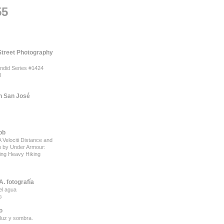
55
Street Photography
ndid Series #1424
l
 San José
ob
 Velociti Distance and
on by Under Armour:
ing Heavy Hiking
. fotografía
el agua
s
o
luz y sombra.