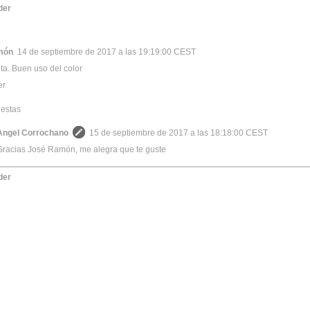
der
món
14 de septiembre de 2017 a las 19:19:00 CEST
a. Buen uso del color
er
estas
Angel Corrochano
15 de septiembre de 2017 a las 18:18:00 CEST
Gracias José Ramón, me alegra que te guste
der