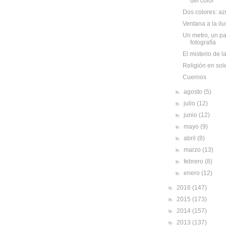
del color
Dos colores: azu
Ventana a la ilu
Un metro, un pa
fotografía
El misterio de l
Religión en so
Cuernos
►
agosto
(5)
►
julio
(12)
►
junio
(12)
►
mayo
(9)
►
abril
(8)
►
marzo
(13)
►
febrero
(8)
►
enero
(12)
►
2016
(147)
►
2015
(173)
►
2014
(157)
►
2013
(137)