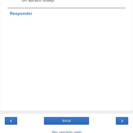
Un abrazo Josep!
Responder
‹
›
Inicio
Ver versión web