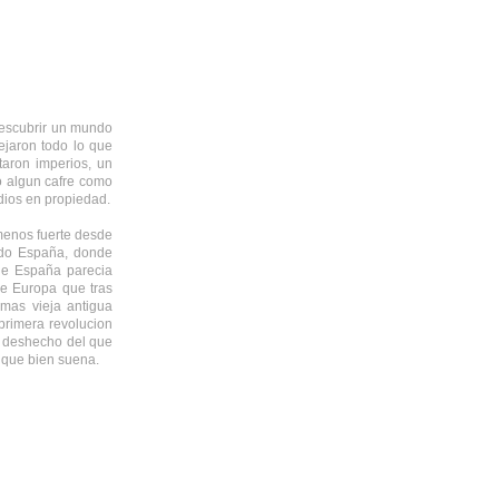
descubrir un mundo
ejaron todo lo que
taron imperios, un
bo algun cafre como
dios en propiedad.
menos fuerte desde
ido España, donde
 de España parecia
de Europa que tras
mas vieja antigua
primera revolucion
un deshecho del que
 que bien suena.