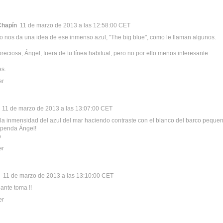
Chapín
11 de marzo de 2013 a las 12:58:00 CET
to nos da una idea de ese inmenso azul, "The big blue", como le llaman algunos.
preciosa, Ángel, fuera de tu línea habitual, pero no por ello menos interesante.
es.
er
11 de marzo de 2013 a las 13:07:00 CET
la inmensidad del azul del mar haciendo contraste con el blanco del barco pequen
upenda Ángel!
o
er
11 de marzo de 2013 a las 13:10:00 CET
ante toma !!
er