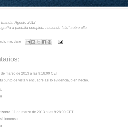
 Irlanda, Agosto 2012
ografía a pantalla completa haciendo “clic” sobre ella.
anda
,
mar
,
viajar
tarios:
 de marzo de 2013 a las 9:18:00 CET
tu punto de vista y encuadre así lo evidencia, bien hecho.
o.
er
rizonte
11 de marzo de 2013 a las 9:28:00 CET
sí. Inmenso.
er