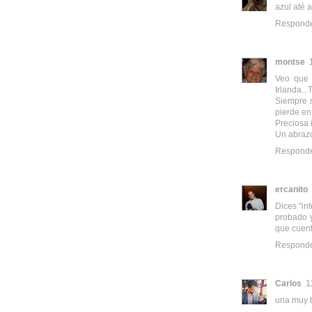
azul até 
Respond
montse
Veo que 
Irlanda...
Siempre m
pierde en 
Preciosa 
Un abraz
Respond
ercanito
Dices "in
probado y
que cuent
Respond
Carlos
1
una muy b