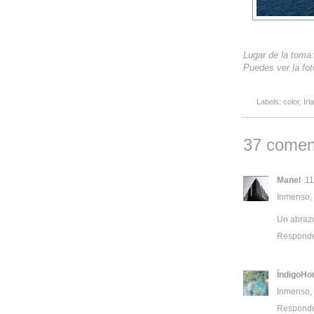
Lugar de la toma:
Puedes ver la fot
Labels:
color
,
Irl
37 comen
Manel
11
Inmenso, 
Un abraz
Respond
ÍndigoHo
Inmenso, 
Respond