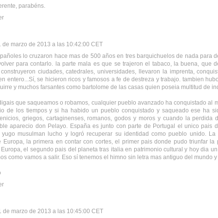
ferente, parabéns.
er
1 de marzo de 2013 a las 10:42:00 CET
pañoles lo cruzaron hace mas de 500 años en tres barquichuelos de nada para 
olver para contarlo. la parte mala es que se trajeron el tabaco, la buena, que d
 construyeron ciudades, catedrales, universidades, llevaron la imprenta, conquis
en entero...Sí, se hicieron ricos y famosos a fe de destreza y trabajo. tambien hu
guirre y muchos farsantes como bartolome de las casas quien poseia multitud de in
digais que saqueamos o robamos, cualquier pueblo avanzado ha conquistado al 
ipio de los tiempos y si ha habido un pueblo conquistado y saqueado ese ha s
fenicios, griegos, cartaginenses, romanos, godos y moros y cuando la perdida
ble aparecio don Pelayo. España es junto con parte de Portugal el unico pais 
l yugo musulman lucho y logró recuperar su identidad como pueblo unido. La 
 Europa, la primera en contar con cortes, el primer pais donde pudo triunfar la 
e Europa, el segundo pais del planeta tras italia en patrimonio cultural y hoy dia 
s como vamos a salir. Eso sí tenemos el himno sin letra mas antiguo del mundo y
o
er
1 de marzo de 2013 a las 10:45:00 CET