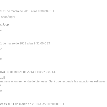
d
11 de marzo de 2013 a las 9:30:00 CET
 shot Ángel.
o, Joop
er
11 de marzo de 2013 a las 9:31:00 CET
r.
er
liva
11 de marzo de 2013 a las 9:49:00 CET
zul!
na sensación tremenda de bienestar. Será que recuerda las vacaciones estivales.
o
er
press ®
11 de marzo de 2013 a las 10:20:00 CET