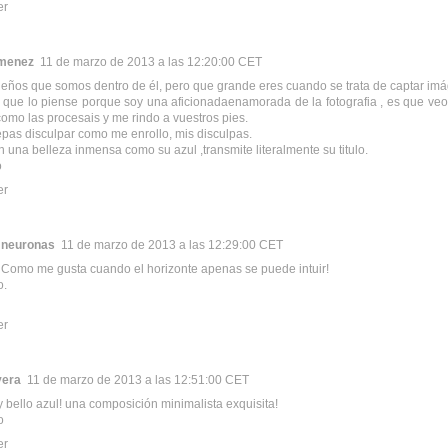
er
imenez
11 de marzo de 2013 a las 12:20:00 CET
ños que somos dentro de él, pero que grande eres cuando se trata de captar im
 que lo piense porque soy una aficionadaenamorada de la fotografia , es que ve
como las procesais y me rindo a vuestros pies.
pas disculpar como me enrollo, mis disculpas.
 una belleza inmensa como su azul ,transmite literalmente su titulo.
o
er
y neuronas
11 de marzo de 2013 a las 12:29:00 CET
 Como me gusta cuando el horizonte apenas se puede intuir!
o.
er
vera
11 de marzo de 2013 a las 12:51:00 CET
 bello azul! una composición minimalista exquisita!
o
er