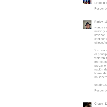
Lindo, di
Respond
Ripley
1
y unos es
nuevo y v
llevaban.
continent
el loco A
Y no me 
el princ
vinieron 
irremedia
probar e
nación de
liberal d
no sabemo
un abraz
Respond
Chapa
1