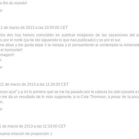
ao fim do mundo!
er
11 de marzo de 2013 a las 10:55:00 CET
los dos hoy hemos coincidido en publicar imágenes de las vacaciones del 
Tu por el norte (ya he ido siguiendo lo que has publicado) y yo por el sur.
e atrae y me gusta dejar ir la mirada y el pensamiento al contemplar la inmensi
el horizonte!!
imagen!!
o.
er
11 de marzo de 2013 a las 11:26:00 CET
tenso azul" y a mí lo primero que se me ha pasado por la cabeza ha sido pasarla a
 me da un resultado de lo más sugerente, a lo Cole Thomson, a pesar de la poca
o.
er
1 de marzo de 2013 a las 11:33:00 CET
uena relación de proporción :)