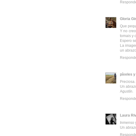
Respond
Gloria G
Que peque
Y no creo
tomais y 
Espero se
La imagen
un abraz
Respond
píxeles 
Preciosa.
Un abraz
Agustín.
Respond
Laura Ri
Inmenso y
Un abraz
Respond