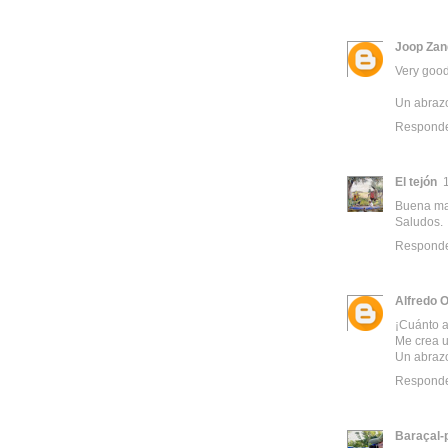
Joop Zan
Very good
Un abraz
Respond
El tejón
Buena ma
Saludos.
Respond
Alfredo O
¡Cuánto a
Me crea u
Un abraz
Respond
Baraçal-