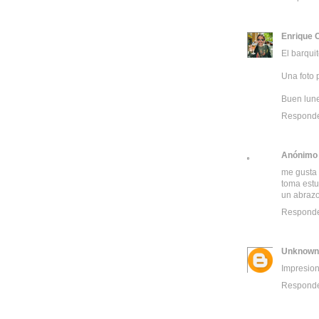
Enrique 
El barqui
Una foto 
Buen lun
Respond
Anónimo
me gusta 
toma est
un abraz
Respond
Unknown
Impresion
Respond