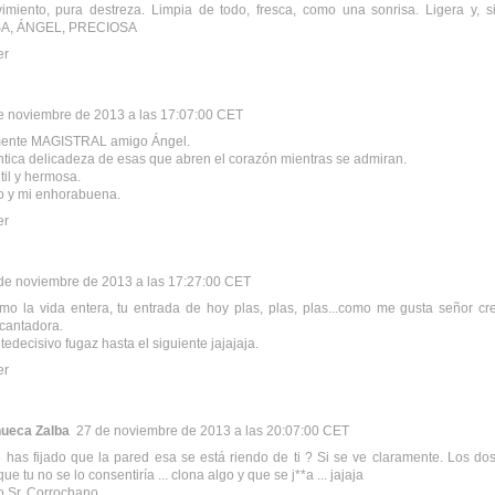
miento, pura destreza. Limpia de todo, fresca, como una sonrisa. Ligera y, s
A, ÁNGEL, PRECIOSA
er
e noviembre de 2013 a las 17:07:00 CET
mente MAGISTRAL amigo Ángel.
tica delicadeza de esas que abren el corazón mientras se admiran.
til y hermosa.
o y mi enhorabuena.
er
de noviembre de 2013 a las 17:27:00 CET
o la vida entera, tu entrada de hoy plas, plas, plas...como me gusta señor cre
cantadora.
tedecisivo fugaz hasta el siguiente jajajaja.
er
ueca Zalba
27 de noviembre de 2013 a las 20:07:00 CET
e has fijado que la pared esa se está riendo de ti ? Si se ve claramente. Los dos 
ue tu no se lo consentiría ... clona algo y que se j**a ... jajaja
 Sr. Corrochano.