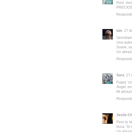
Puro movi
PRECIOS
Respond
luis
27 d
Sencilla
Una auten
Suave, su
Un abraz
Respond
Sara
27 
Fugaz com
Ángel, en
Mi abrazo
Respond
Jesús Ch
Pero tu t
boca. Yo q
Un abrazo