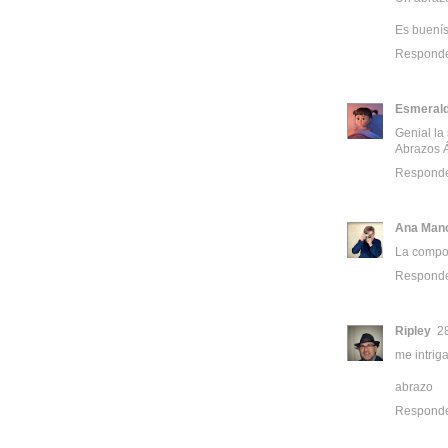
Es buenís
Respond
Esmeral
Genial la 
Abrazos 
Respond
Ana Man
La compos
Respond
Ripley
2
me intrig
abrazo
Respond