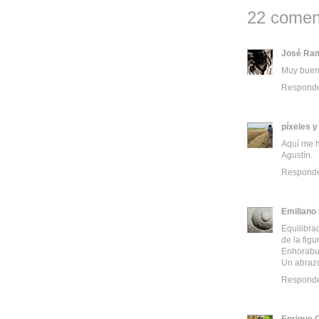
22 comen
José Ra
Muy buena
Respond
píxeles 
Aquí me h
Agustín.
Respond
Emiliano
Equilibra
de la fig
Enhorabu
Un abraz
Respond
Enrique 