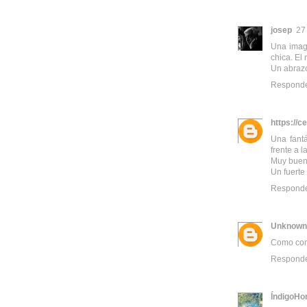
josep
27
Una image
chica. El
Un abraz
Respond
https://c
Una fant
frente a l
Muy buen
Un fuerte
Respond
Unknown
Como cont
Respond
ÍndigoHo