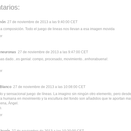
tarios:
món
27 de noviembre de 2013 a las 9:40:00 CET
 composición. Todo el juego de lineas nos llevan a esa imagen movida
er
y neuronas
27 de noviembre de 2013 a las 9:47:00 CET
as dado...es genial: compo, procesado, movimiento...enhorabuena!.
er
 Blanco
27 de noviembre de 2013 a las 10:08:00 CET
do y sensacional juego de líneas. La imagino sin ningún otro elemento, pero desde
ura humana en movimiento y la escultura del fondo son añadidos que le aportan may
ena, Ángel.
o.
er
Chapín
27 de noviembre de 2013 a las 10:20:00 CET