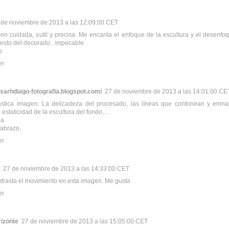
 de noviembre de 2013 a las 12:09:00 CET
n cuidada, sutil y precisa. Me encanta el enfoque de la escultura y el desenfo
 resto del decorado.. impecable.
o
er
esarhdiago-fotografia.blogspot.com/
27 de noviembre de 2013 a las 14:01:00 CE
ástica imagen. La delicadeza del procesado, las líneas que contonean y enmar
a estaticidad de la escultura del fondo,...
a.
 abrazo.
er
27 de noviembre de 2013 a las 14:33:00 CET
rasta el movimiento en esta imagen. Me gusta
er
rizonte
27 de noviembre de 2013 a las 15:05:00 CET