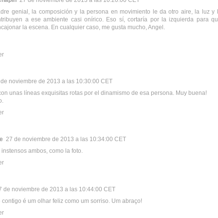
re genial, la composición y la persona en movimiento le da otro aire, la luz y 
tribuyen a ese ambiente casi onírico. Eso sí, cortaría por la izquierda para qu
cajonar la escena. En cualquier caso, me gusta mucho, Angel.
er
 de noviembre de 2013 a las 10:30:00 CET
con unas líneas exquisitas rotas por el dinamismo de esa persona. Muy buena!
o.
er
e
27 de noviembre de 2013 a las 10:34:00 CET
 instensos ambos, como la foto.
er
7 de noviembre de 2013 a las 10:44:00 CET
contigo é um olhar feliz como um sorriso. Um abraço!
er