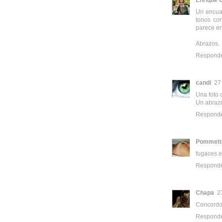
Un encuad
tonos con
parece en
Abrazos.
Respond
candi
27
Una foto 
Un abraz
Respond
Pommett
fugaces e
Respond
Chapa
2
Concordo 
Respond