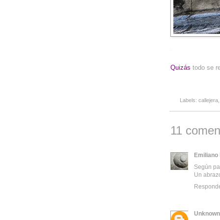
-
Quizás
todo se r
Labels:
callejera
11 coment
Emiliano
Según par
Un abrazo
Respond
Unknown