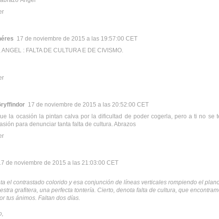
er
néres
17 de noviembre de 2015 a las 19:57:00 CET
 ANGEL : FALTA DE CULTURA E DE CIVISMO.
er
ryffindor
17 de noviembre de 2015 a las 20:52:00 CET
ue la ocasión la pintan calva por la dificultad de poder cogerla, pero a ti no se
sión para denunciar tanta falta de cultura. Abrazos
er
17 de noviembre de 2015 a las 21:03:00 CET
a el contrastado colorido y esa conjunción de líneas verticales rompiendo el plano
tra grafitera, una perfecta tontería. Cierto, denota falta de cultura, que encontra
or tus ánimos. Faltan dos días.
o,