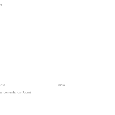
er
ente
Inicio
ar comentarios (Atom)