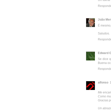
Respond
João Me
É mesmo,
Saludos.
Respond
Edward G
Se dice q
Buena oca
Respond
alfonso
Me encant
Como mues
Gracias p
Un abraz