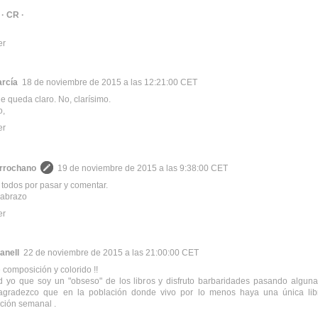
&
· CR ·
er
arcía
18 de noviembre de 2015 a las 12:21:00 CET
e queda claro. No, clarísimo.
o,
er
rrochano
19 de noviembre de 2015 a las 9:38:00 CET
 todos por pasar y comentar.
 abrazo
er
anell
22 de noviembre de 2015 a las 21:00:00 CET
 composición y colorido !!
d yo que soy un "obseso" de los libros y disfruto barbaridades pasando algun
s agradezco que en la población donde vivo por lo menos haya una única libre
ción semanal .