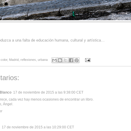
eduzca a una falta de educación humana, cultural y artística…
,
color
,
Madrid
,
reflexiones
,
urbana
arios:
 Blanco
17 de noviembre de 2015 a las 9:38:00 CET
ece, cada vez hay menos ocasiones de encontrar un libro.
, Ángel.
er
17 de noviembre de 2015 a las 10:29:00 CET