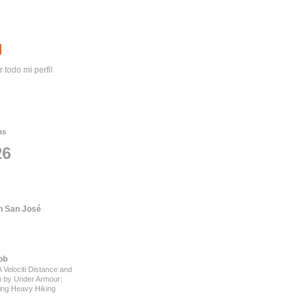
r todo mi perfil
as
26
 San José
ob
 Velociti Distance and
on by Under Armour:
ing Heavy Hiking