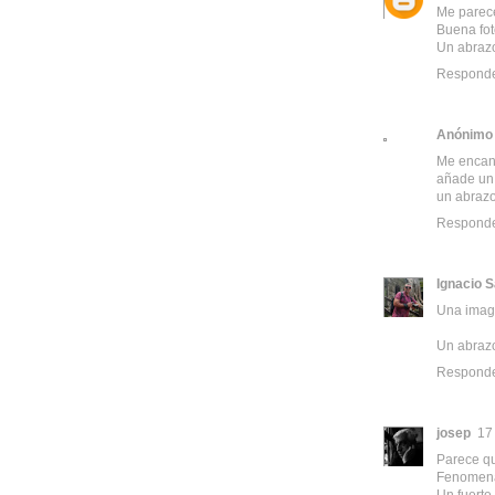
Me parece
Buena fot
Un abraz
Respond
Anónimo
Me encant
añade un 
un abraz
Respond
Ignacio 
Una image
Un abrazo,
Respond
josep
17
Parece que
Fenomenal
Un fuerte