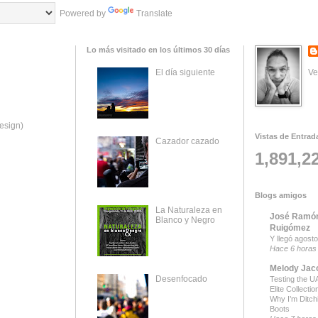
Powered by
Translate
Lo más visitado en los últimos 30 días
Ve
El día siguiente
esign)
Vistas de Entrad
Cazador cazado
1,891,2
Blogs amigos
La Naturaleza en
José Ramón
Blanco y Negro
Ruigómez
Y llegó agosto
Hace 6 horas
Melody Jac
Desenfocado
Testing the UA
Elite Collecti
Why I’m Ditch
Boots