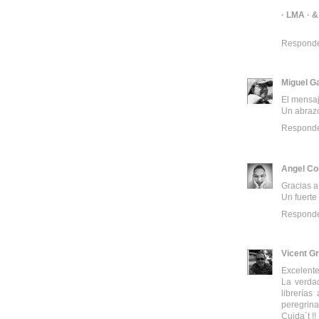
· LMA ·
Respond
Miguel G
El mensaj
Un abraz
Respond
Angel Co
Gracias a
Un fuerte
Respond
Vicent Gr
Excelente
La verda
librería
peregrina
Cuida´t !!