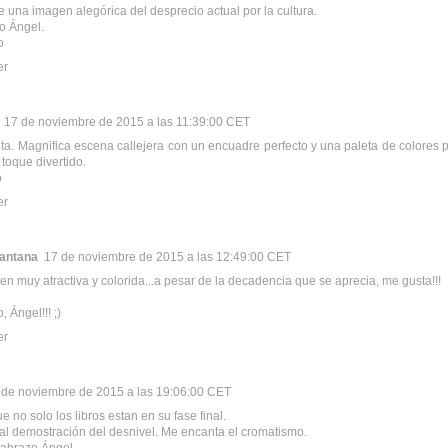
 una imagen alegórica del desprecio actual por la cultura.
o Ángel.
o
er
17 de noviembre de 2015 a las 11:39:00 CET
a. Magnifica escena callejera con un encuadre perfecto y una paleta de colores pre
toque divertido.
o
er
Santana
17 de noviembre de 2015 a las 12:49:00 CET
n muy atractiva y colorida...a pesar de la decadencia que se aprecia, me gusta!!!
 Ángel!!! ;)
er
 de noviembre de 2015 a las 19:06:00 CET
 no solo los libros estan en su fase final.
 demostración del desnivel. Me encanta el cromatismo.
 abrazo Ángel