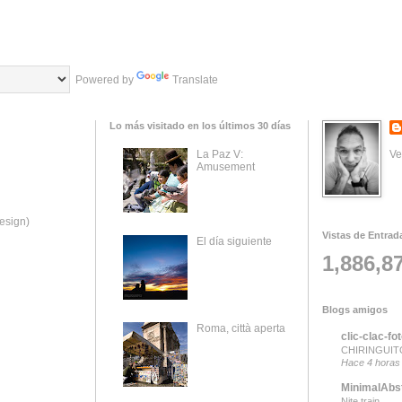
Powered by
Translate
Lo más visitado en los últimos 30 días
Ve
La Paz V:
Amusement
esign)
Vistas de Entrad
El día siguiente
1,886,8
Blogs amigos
Roma, città aperta
clic-clac-fo
CHIRINGUITO
Hace 4 horas
MinimalAbs
Nite train