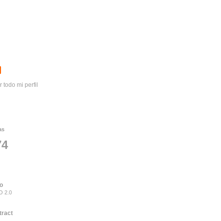
r todo mi perfil
as
74
to
 2.0
tract