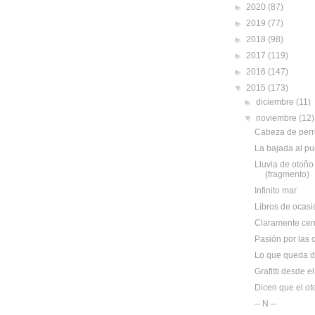
►
2020
(87)
►
2019
(77)
►
2018
(98)
►
2017
(119)
►
2016
(147)
▼
2015
(173)
►
diciembre
(11)
▼
noviembre
(12)
Cabeza de perr
La bajada al pu
Lluvia de otoño 
(fragmento)
Infinito mar
Libros de ocasi
Claramente cer
Pasión por las
Lo que queda d
Grafitti desde e
Dicen que el ot
-- N --