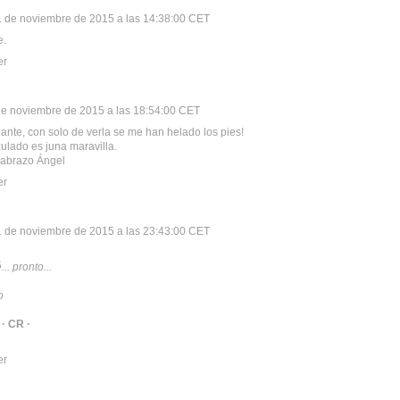
1 de noviembre de 2015 a las 14:38:00 CET
e.
er
de noviembre de 2015 a las 18:54:00 CET
ante, con solo de verla se me han helado los pies!
zulado es juna maravilla.
 abrazo Ángel
er
1 de noviembre de 2015 a las 23:43:00 CET
... pronto...
o
&
· CR ·
er