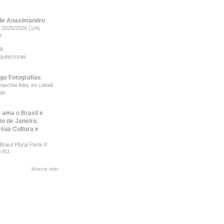
de Anaximandro
 2025/2026 (1/4)
s
o
quitecturas.
ego Fotografias
archia fidia, en català
ga.
 ama o Brasil e
io de Janeiro.
 sua Cultura e
rasil Plural Parte II.
o RJ.
Mostrar todo