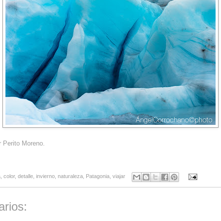
r Perito Moreno.
a
,
color
,
detalle
,
invierno
,
naturaleza
,
Patagonia
,
viajar
rios: