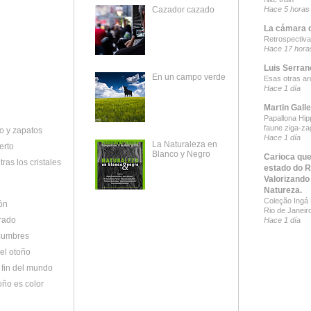
Hace 5 horas
Cazador cazado
La cámara 
Retrospectiva
Hace 17 hora
Luis Serran
En un campo verde
Esas otras ar
Hace 1 día
Martin Gall
Papallona Hipp
faune ziga-za
o y zapatos
Hace 1 día
La Naturaleza en
erto
Blanco y Negro
Carioca que
tras los cristales
estado do R
Valorizando
Natureza.
Coleção Ingá B
ón
Rio de Janeir
rado
Hace 1 día
 cumbres
el otoño
l fin del mundo
oño es color