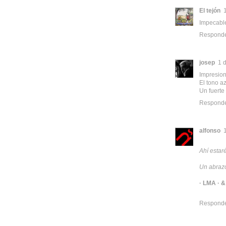
El tejón
Impecabl
Respond
josep
1 
Impresion
El tono a
Un fuerte
Respond
alfonso
Ahí estaré
Un abraz
· LMA ·
Respond