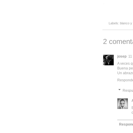
-
Labels:
blanco y
2 comenta
josep
11
A veces q
Buena per
Un abraz
Respond
Respu
c
Respon