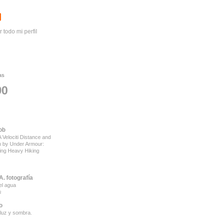
r todo mi perfil
as
90
ob
 Velociti Distance and
on by Under Armour:
ing Heavy Hiking
. fotografía
el agua
s
o
luz y sombra.