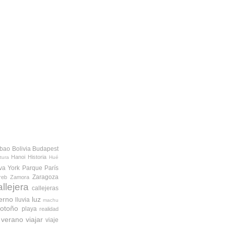
lbao
Bolivia
Budapest
Hanoi
Historia
tura
Hué
va York
Parque
París
Zaragoza
reb
Zamora
allejera
callejeras
ierno
luz
lluvia
machu
otoño
playa
realidad
verano
viajar
viaje