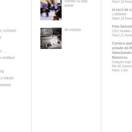
Viendo la vida
Hace 12 hora
pasar
el racó de s
L'ARMARi
Hace 14 hora
Foto Seman
Mi estudio
, compre!
1321 Huellas 
Hace 21 hora
z
Carioca que
estado do R
ac …
Valorizando
Natureza.
 multitud
Coleção Ingá B
Rio de Janeir
Hace 1 día
ing
y retrato
 espera