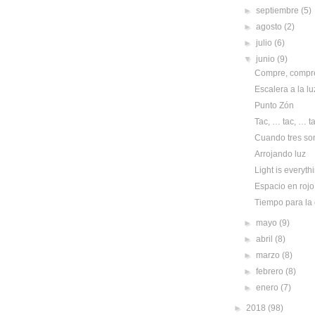
►
septiembre
(5)
►
agosto
(2)
►
julio
(6)
▼
junio
(9)
Compre, compre
Escalera a la lu
Punto Zón
Tac, … tac, … t
Cuando tres son
Arrojando luz
Light is everyth
Espacio en rojo 
Tiempo para la
►
mayo
(9)
►
abril
(8)
►
marzo
(8)
►
febrero
(8)
►
enero
(7)
►
2018
(98)