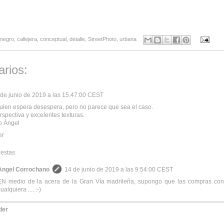
 negro
,
callejera
,
conceptual
,
detalle
,
StreetPhoto
,
urbana
rios:
 de junio de 2019 a las 15:47:00 CEST
uien espera desespera, pero no parece que sea el caso.
spectiva y excelentes texturas.
o Ángel
er
estas
Angel Corrochano
14 de junio de 2019 a las 9:54:00 CEST
EN medio de la acera de la Gran Vía madrileña, supongo que las compras con
ualquiera .... :-)
der