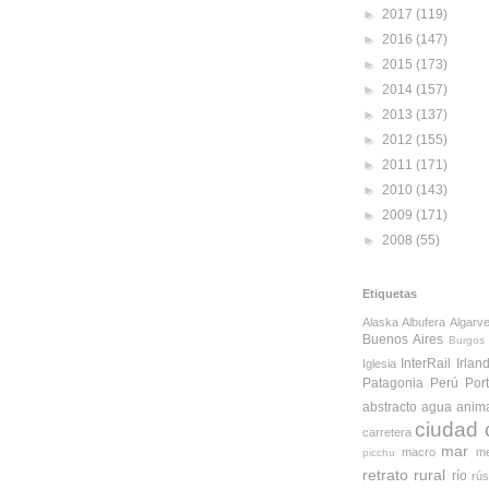
►
2017
(119)
►
2016
(147)
►
2015
(173)
►
2014
(157)
►
2013
(137)
►
2012
(155)
►
2011
(171)
►
2010
(143)
►
2009
(171)
►
2008
(55)
Etiquetas
Alaska
Albufera
Algarv
Buenos Aires
Burgos
InterRail
Irlan
Iglesia
Patagonia
Perú
Por
abstracto
agua
anim
ciudad
carretera
mar
macro
me
picchu
retrato
rural
río
rús