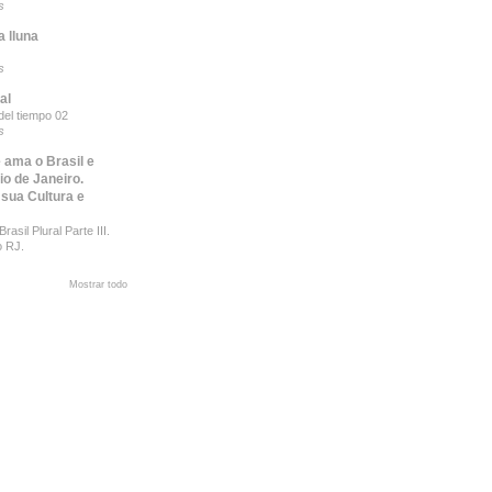
s
a lluna
s
al
del tiempo 02
s
 ama o Brasil e
io de Janeiro.
 sua Cultura e
rasil Plural Parte III.
o RJ.
Mostrar todo