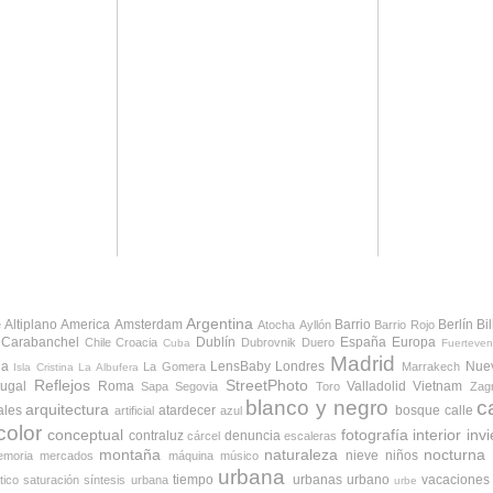
Argentina
Altiplano
America
Amsterdam
Barrio
Berlín
Bi
e
Atocha
Ayllón
Barrio Rojo
Carabanchel
Dublín
España
Europa
Chile
Croacia
Dubrovnik
Duero
Cuba
Fuerteven
Madrid
da
LensBaby
Londres
Nue
La Gomera
Marrakech
Isla Cristina
La Albufera
Reflejos
StreetPhoto
tugal
Roma
Valladolid
Vietnam
Sapa
Segovia
Toro
Zag
blanco y negro
c
arquitectura
ales
atardecer
bosque
calle
artificial
azul
color
conceptual
fotografía
interior
inv
contraluz
denuncia
cárcel
escaleras
montaña
naturaleza
nocturna
nieve
niños
moria
mercados
máquina
músico
urbana
tiempo
urbanas
urbano
vacaciones
tico
saturación
síntesis urbana
urbe