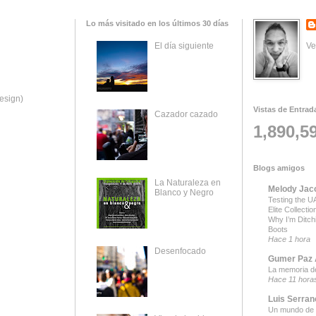
Lo más visitado en los últimos 30 días
Ve
El día siguiente
esign)
Vistas de Entrad
Cazador cazado
1,890,5
Blogs amigos
La Naturaleza en
Melody Jac
Blanco y Negro
Testing the UA
Elite Collecti
Why I’m Ditch
Boots
Hace 1 hora
Desenfocado
Gumer Paz A
La memoria d
Hace 11 hora
Luis Serran
Un mundo de 