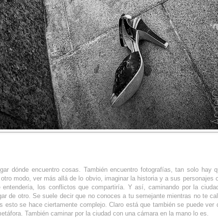
ugar dónde encuentro cosas. También encuentro fotografías, tan solo hay 
 otro modo, ver más allá de lo obvio, imaginar la historia y a sus personajes
entendería, los conflictos que compartiría. Y así, caminando por la ciudad
gar de otro. Se suele decir que no conoces a tu semejante mientras no te ca
s esto se hace ciertamente complejo. Claro está que también se puede ver 
 metáfora. También caminar por la ciudad con una cámara en la mano lo es.