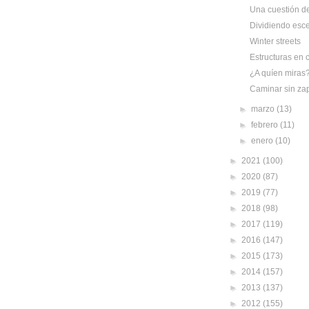
Una cuestión d
Dividiendo esc
Winter streets
Estructuras en 
¿A quíen miras
Caminar sin za
►
marzo
(13)
►
febrero
(11)
►
enero
(10)
►
2021
(100)
►
2020
(87)
►
2019
(77)
►
2018
(98)
►
2017
(119)
►
2016
(147)
►
2015
(173)
►
2014
(157)
►
2013
(137)
►
2012
(155)