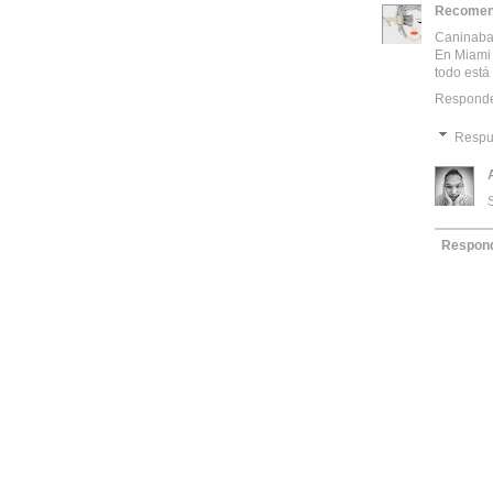
Recomen
Caninaba 
En Miami 
todo está
Respond
Respu
Respon