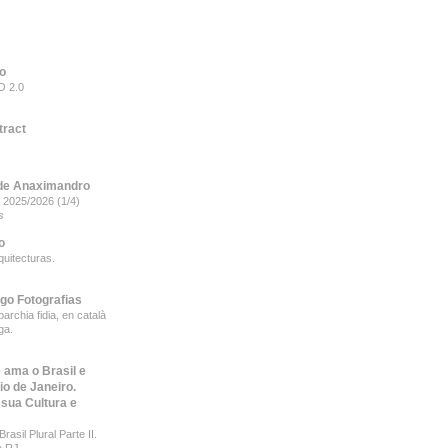
to
 2.0
tract
de Anaximandro
 2025/2026 (1/4)
s
o
quitecturas.
ego Fotografias
archia fidia, en català
ga.
 ama o Brasil e
io de Janeiro.
 sua Cultura e
rasil Plural Parte II.
o RJ.