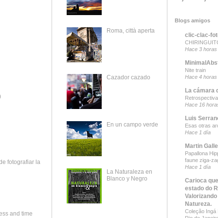
Blogs amigos
Roma, città aperta
clic-clac-fo
CHIRINGUITO
Hace 3 horas
MinimalAbs
Nite train
Hace 4 horas
Cazador cazado
La cámara 
)
Retrospectiva
Hace 16 hora
Luis Serran
En un campo verde
Esas otras ar
Hace 1 día
Martin Gall
Papallona Hipp
faune ziga-za
e fotografiar la
Hace 1 día
La Naturaleza en
Blanco y Negro
Carioca que
estado do R
Valorizando
Natureza.
Coleção Ingá B
ness and time
Rio de Janeir