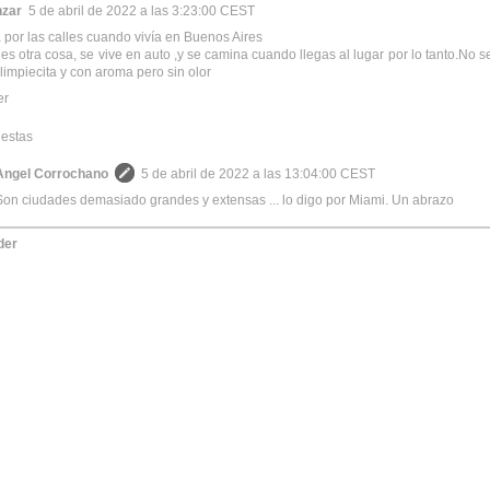
zar
5 de abril de 2022 a las 3:23:00 CEST
por las calles cuando vivía en Buenos Aires
es otra cosa, se vive en auto ,y se camina cuando llegas al lugar por lo tanto.No
 limpiecita y con aroma pero sin olor
er
estas
Angel Corrochano
5 de abril de 2022 a las 13:04:00 CEST
Son ciudades demasiado grandes y extensas ... lo digo por Miami. Un abrazo
der