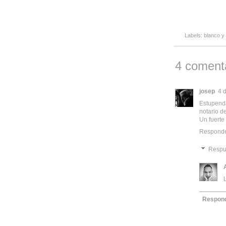
Labels:
blanco y
4 comenta
josep
4 
Estupenda
notario de
Un fuerte
Respond
Respu
Respon