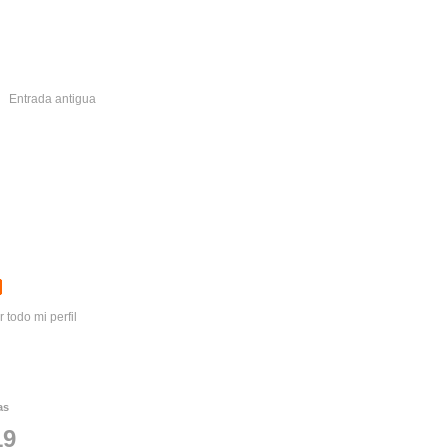
Entrada antigua
r todo mi perfil
as
19