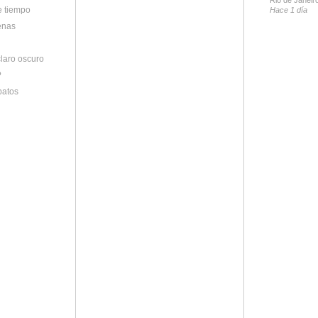
e tiempo
Hace 1 día
enas
claro oscuro
?
patos