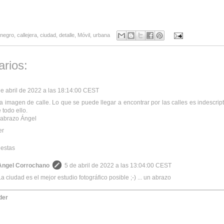
 negro
,
callejera
,
ciudad
,
detalle
,
Móvil
,
urbana
rios:
de abril de 2022 a las 18:14:00 CEST
 imagen de calle. Lo que se puede llegar a encontrar por las calles es indescrip
 todo ello.
 abrazo Ángel
er
estas
Angel Corrochano
5 de abril de 2022 a las 13:04:00 CEST
La ciudad es el mejor estudio fotográfico posible ;-) ... un abrazo
der