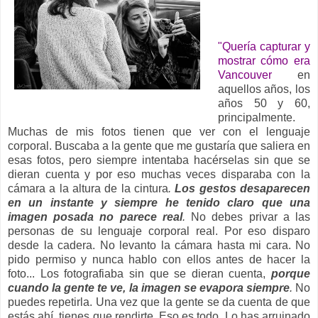
__
"Quería capturar y
mostrar cómo era
Vancouver
en
aquellos años, los
años 50 y 60,
principalmente.
Muchas de mis fotos tienen que ver con el lenguaje
corporal. Buscaba a la gente que me gustaría que saliera en
esas fotos, pero siempre intentaba hacérselas sin que se
dieran cuenta y por eso muchas veces disparaba con la
cámara a la altura de la cintura
.
Los gestos desaparecen
en un instante y siempre he tenido claro que una
imagen posada no parece real
.
No debes privar a las
personas de su lenguaje corporal real. Por eso disparo
desde la cadera. No levanto la cámara hasta mi cara. No
pido permiso y nunca hablo con ellos antes de hacer la
foto... Los fotografiaba sin que se dieran cuenta,
porque
cuando la gente te ve, la imagen se evapora siempre
.
No
puedes repetirla. Una vez que la gente se da cuenta de que
estás ahí, tienes que rendirte. Eso es todo. Lo has arruinado