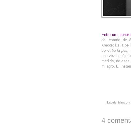
__
Entre un interior
del estado de á
¿recordáis la pelí
convirtió la peli)
,
una vez habéis e
medida, de esas 
milagro. El inst
Labels:
blanco y
4 comenta