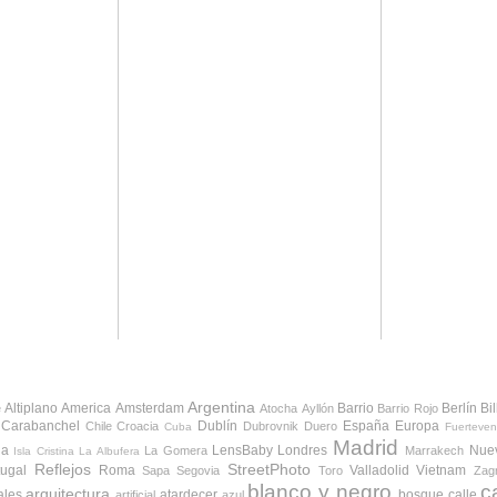
Argentina
Altiplano
America
Amsterdam
Barrio
Berlín
Bi
e
Atocha
Ayllón
Barrio Rojo
Carabanchel
Dublín
España
Europa
Chile
Croacia
Dubrovnik
Duero
Cuba
Fuerteven
Madrid
da
LensBaby
Londres
Nue
La Gomera
Marrakech
Isla Cristina
La Albufera
Reflejos
StreetPhoto
tugal
Roma
Valladolid
Vietnam
Sapa
Segovia
Toro
Zag
blanco y negro
c
arquitectura
ales
atardecer
bosque
calle
artificial
azul