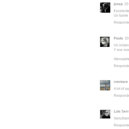
josep
20
Excelente 
Un fuerte
Respond
Paula
20
Un instan
Y ese mo
Aferradet
Respond
roentare
A lot of 
Respond
Luis Ser
Sencillam
Respond