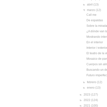
►
abril
(13)
▼
marzo
(12)
Call me
De espaldas
Sobre la mirad
¿A dónde van l
Mostrando inte
En el interior
Interior / exterio
El teatro de la v
Mosaico de par
Cuerpos sin al
Buscando un de
Futuro imperfec
►
febrero
(12)
►
enero
(13)
►
2023
(127)
►
2022
(124)
►
2021
(100)