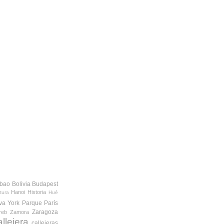
lbao
Bolivia
Budapest
Hanoi
Historia
tura
Hué
va York
Parque
París
Zaragoza
reb
Zamora
allejera
callejeras