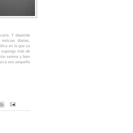
icaría. Y depende
oticias diarias,
ófica en la que se
 supongo más de
ión serena y bien
duzca ese pequeño