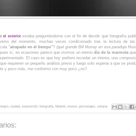
 o el exterior
estaba preguntándome con el fin de decidir qué fotografía publ
nimo del momento, muchas veces condicionado tras la lectura de las n
cula "
atrapado en el tiempo"
?
(qué grande Bill Murray en esa paradoja filos
 pues sí, en ocasiones parece que vivimos un eterno
día de la marmota
que
xperimentado. El caso es que hoy prefiero recordar un interior, una composic
que requieren un pequeño análisis previo y luego solo esperar a que se pro
ante y poco más, me conformo con muy poco ¿no?.
 negro
,
ciudad
,
exposición
,
fotografía
,
Madrid
,
museo
,
personajes
,
urbana
rios: