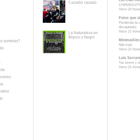
Cazador cazado
CHIRINGUITO
Hace 20 hora
Fotos que o
Perdiendo la 
decapitado)
Hace 21 hora
La Naturaleza en
a
Blanco y Negro
MinimalAbs
as sombras?
Nite train
rés
Hace 21 hora
Luis Serran
r
Tan breve y ta
Hace 21 hora
ida
eceres
ma
stino
to