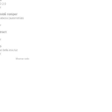
 2.0
s
lvidé romper
cabeza (autorretrato
s
tract
s
o
n bella esa luz
s
Mostrar todo