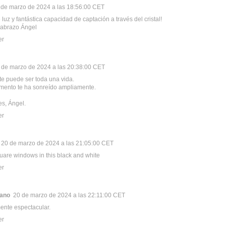
 de marzo de 2024 a las 18:56:00 CET
luz y fantástica capacidad de captación a través del cristal!
 abrazo Ángel
er
 de marzo de 2024 a las 20:38:00 CET
te puede ser toda una vida.
mento te ha sonreído ampliamente.
es, Ángel.
er
20 de marzo de 2024 a las 21:05:00 CET
square windows in this black and white
er
rano
20 de marzo de 2024 a las 22:11:00 CET
ente espectacular.
er