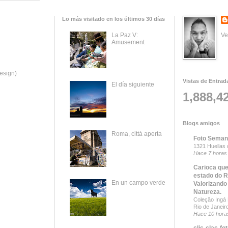
Lo más visitado en los últimos 30 días
Ve
La Paz V:
Amusement
esign)
Vistas de Entrad
El día siguiente
1,888,4
Blogs amigos
Roma, città aperta
Foto Seman
1321 Huellas 
Hace 7 horas
Carioca que
estado do R
En un campo verde
Valorizando
Natureza.
Coleção Ingá B
Rio de Janeir
Hace 10 hora
clic-clac-fo