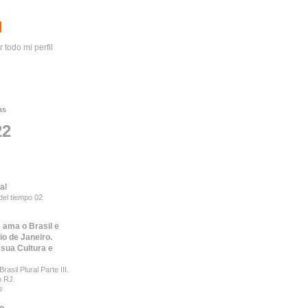
r todo mi perfil
as
22
al
del tiempo 02
 ama o Brasil e
io de Janeiro.
 sua Cultura e
rasil Plural Parte III.
o RJ.
s
to