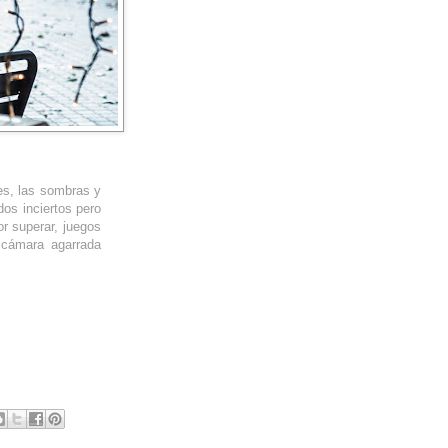
tes, las sombras y
dos inciertos pero
or superar, juegos
 cámara agarrada