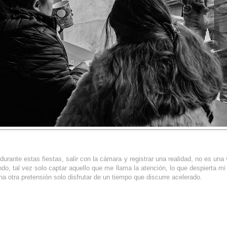
durante estas fiestas, salir con la cámara y registrar una realidad, no es una
do, tal vez solo captar aquello que me llama la atención, lo que despierta mi 
a otra pretensión solo disfrutar de un tiempo que discurre acelerado.