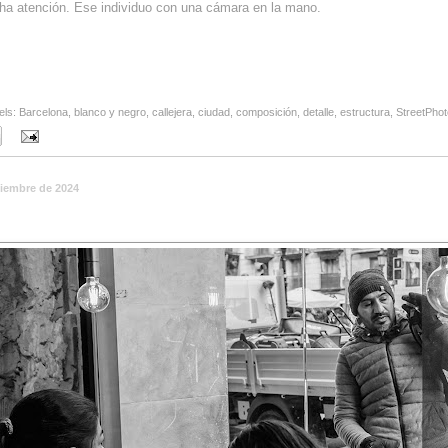
a atención. Ese individuo con una cámara en la mano.
els:
Barcelona
,
blanco y negro
,
callejera
,
ciudad
,
composición
,
detalle
,
estructura
,
StreetPhot
ciembre de 2024