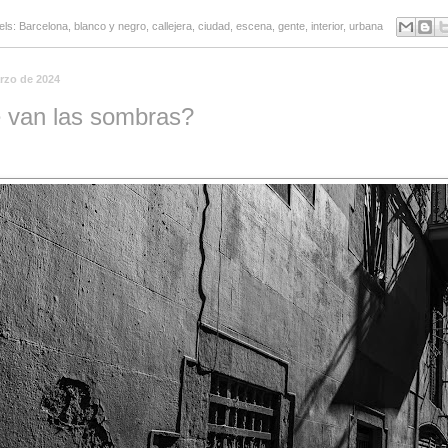
els:
Barcelona
,
blanco y negro
,
callejera
,
ciudad
,
escena
,
gente
,
interior
,
urbana
rzo de 2024
 van las sombras?