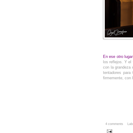
__
En ese otro luga
los reflejos. Y e
con la grandeza d
tentadores para
firmemente, con l
4 comments
Lab