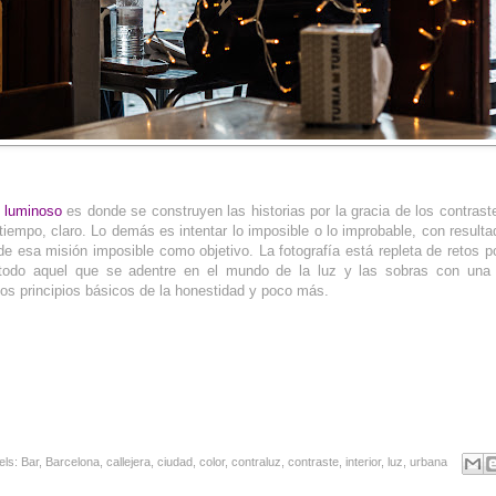
r luminoso
es donde se construyen las historias por la gracia de los contras
l tiempo, claro. Lo demás es intentar lo imposible o lo improbable, con resulta
e esa misión imposible como objetivo. La fotografía está repleta de retos p
 todo aquel que se adentre en el mundo de la luz y las sobras con una
os principios básicos de la honestidad y poco más.
els:
Bar
,
Barcelona
,
callejera
,
ciudad
,
color
,
contraluz
,
contraste
,
interior
,
luz
,
urbana