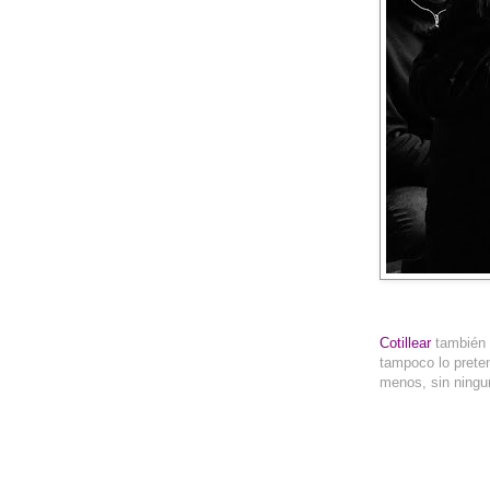
__
Cotillear
también 
tampoco lo preten
menos, sin ningun