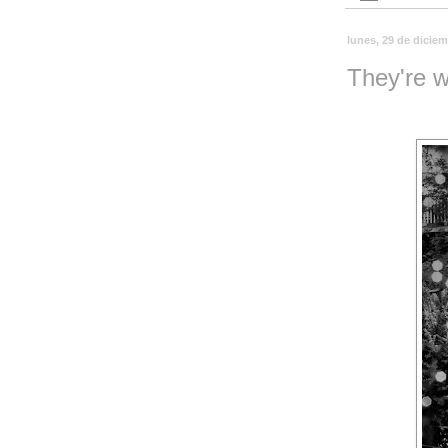
lunes, 29 de dicie
They're w