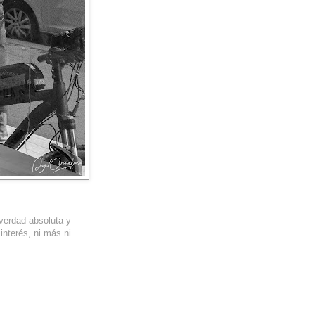
 verdad absoluta y
interés, ni más ni