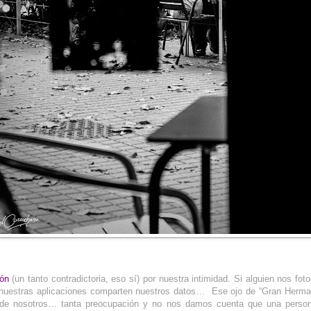
ión
(un tanto contradictoria, eso sí) por nuestra intimidad. Si alguien nos foto
i nuestras aplicaciones comparten nuestros datos… Ese ojo de “Gran Herm
de nosotros… tanta preocupación y no nos damos cuenta que una person