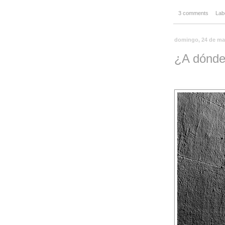
3 comments
Lab
domingo, 24 de ma
¿A dónde