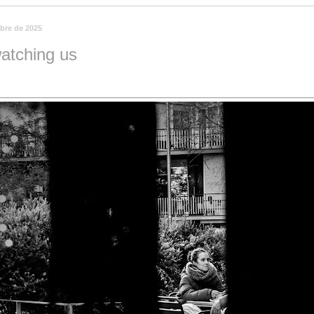
mbre de 2025
atching us