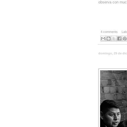
observa con much
4 comments
Lab
domingo, 29 de di